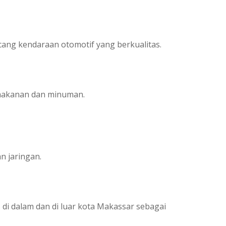
ang kendaraan otomotif yang berkualitas.
n makanan dan minuman.
 jaringan.
di dalam dan di luar kota Makassar sebagai