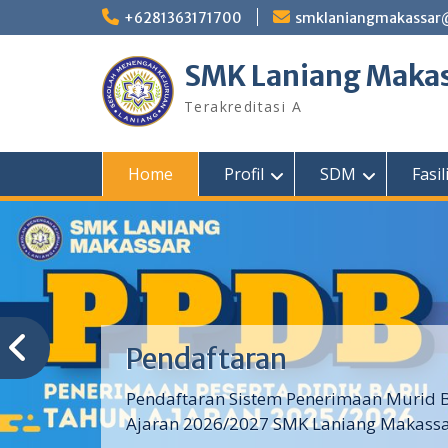
Skip
+6281363171700
smklaniangmakassar
to
content
SMK Laniang Maka
Terakreditasi A
Home
Profil
SDM
Fasil
Pendaftaran
Pendaftaran Sistem Penerimaan Murid 
Ajaran 2026/2027 SMK Laniang Makass