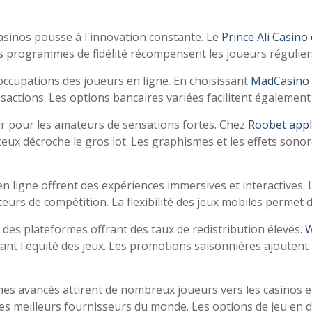
casinos pousse à l'innovation constante. Le
Prince Ali Casino
es programmes de fidélité récompensent les joueurs régulie
éoccupations des joueurs en ligne. En choisissant
MadCasino 
ctions. Les options bancaires variées facilitent également l
ur pour les amateurs de sensations fortes. Chez
Roobet appl
ux décroche le gros lot. Les graphismes et les effets sonor
 en ligne offrent des expériences immersives et interactives.
teurs de compétition. La flexibilité des jeux mobiles permet
es plateformes offrant des taux de redistribution élevés.
W
sant l'équité des jeux. Les promotions saisonnières ajouten
mes avancés attirent de nombreux joueurs vers les casinos e
 les meilleurs fournisseurs du monde. Les options de jeu en 