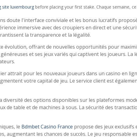
g site luxembourg
before placing your first stake. Chaque semaine, c
s doute l'interface conviviale et les bonus lucratifs propo
rience immersive avec des croupiers en direct et une sécur
ntissent la transparence et la légalité.
e évolution, offrant de nouvelles opportunités pour maximi
néreuses et ses jeux variés qui captivent les joueurs. La lé
ateurs.
r attrait pour les nouveaux joueurs dans un casino en ligne
mentent votre capital de jeu. Le service client est égaleme
a diversité des options disponibles sur les plateformes mo
x de table et de machines à sous. La sécurité des transactio
niques, le
Bdmbet Casino France
propose des jeux exclusifs e
bles, augmentant les chances de succès. Le jeu responsable