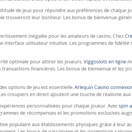
ltitude de jeux pour répondre aux préférences de chaque j
able trouveront leur bonheur. Les bonus de bienvenue géné
ivertissement inégalée pour les amateurs de casino. Chez
Cr
 interface utilisateur intuitive. Les programmes de fidélit
rité optimale pour attirer les joueurs.
Viggoslots en ligne
me
s transactions financières. Les bonus de bienvenue et les p
des options de jeu est essentielle.
Arlequin Casino connexio
Les croupiers en direct ajoutent une touche de réalisme aux 
 expériences personnalisées pour chaque joueur. Avec
spin 
rogrammes de récompenses et les promotions exclusives aug
ive populaire aux établissements physiques grâce à leur acc
 moment. Les bonus de parrainage et les promotions saisonni