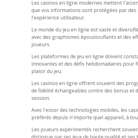
Les casinos en ligne modernes mettent l'accent 
que vos informations sont protégées par des p
l'expérience utilisateur.
Le monde du jeu en ligne est vaste et diversif
avec des graphismes époustouflants et des eff
joueurs.
Les plateformes de jeu en ligne doivent cons
innovantes et des défis hebdomadaires pour fi
plaisir du jeu.
Les casinos en ligne offrent souvent des prog
de fidélité échangeables contre des bonus et d
session.
Avec l'essor des technologies mobiles, les cas
préférés depuis n'importe quel appareil, à to
Les joueurs expérimentés recherchent souvent
distingue par ses jeux de haute qualité et ses