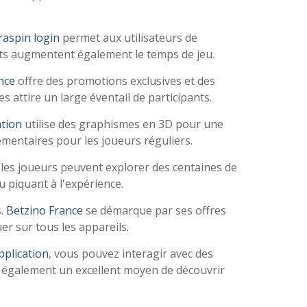
iraspin login
permet aux utilisateurs de
nts augmentent également le temps de jeu.
nce
offre des promotions exclusives et des
es attire un large éventail de participants.
ation
utilise des graphismes en 3D pour une
lémentaires pour les joueurs réguliers.
, les joueurs peuvent explorer des centaines de
u piquant à l'expérience.
s.
Betzino France
se démarque par ses offres
er sur tous les appareils.
plication
, vous pouvez interagir avec des
t également un excellent moyen de découvrir