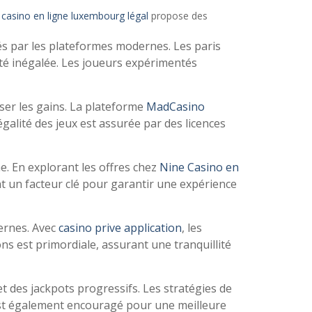
e
casino en ligne luxembourg légal
propose des
sés par les plateformes modernes. Les paris
ité inégalée. Les joueurs expérimentés
ser les gains. La plateforme
MadCasino
galité des jeux est assurée par des licences
. En explorant les offres chez
Nine Casino en
nt un facteur clé pour garantir une expérience
dernes. Avec
casino prive application
, les
ns est primordiale, assurant une tranquillité
t des jackpots progressifs. Les stratégies de
 est également encouragé pour une meilleure