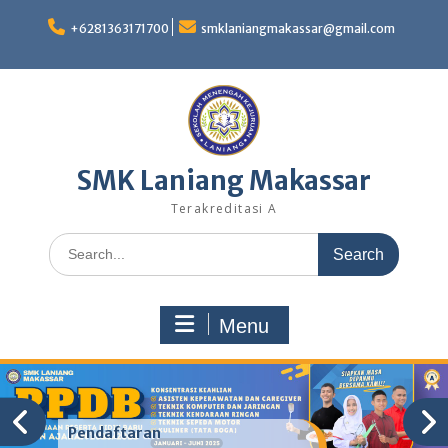
Skip
to
+6281363171700
smklaniangmakassar@gmail.com
content
SMK Laniang Makassar
Terakreditasi A
Search
for:
Menu
Pendaftaran