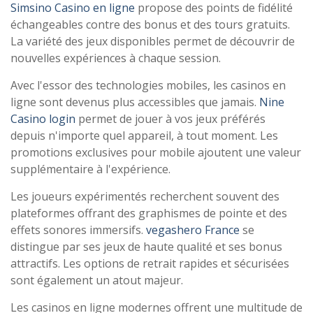
Simsino Casino en ligne
propose des points de fidélité
échangeables contre des bonus et des tours gratuits.
La variété des jeux disponibles permet de découvrir de
nouvelles expériences à chaque session.
Avec l'essor des technologies mobiles, les casinos en
ligne sont devenus plus accessibles que jamais.
Nine
Casino login
permet de jouer à vos jeux préférés
depuis n'importe quel appareil, à tout moment. Les
promotions exclusives pour mobile ajoutent une valeur
supplémentaire à l'expérience.
Les joueurs expérimentés recherchent souvent des
plateformes offrant des graphismes de pointe et des
effets sonores immersifs.
vegashero France
se
distingue par ses jeux de haute qualité et ses bonus
attractifs. Les options de retrait rapides et sécurisées
sont également un atout majeur.
Les casinos en ligne modernes offrent une multitude de