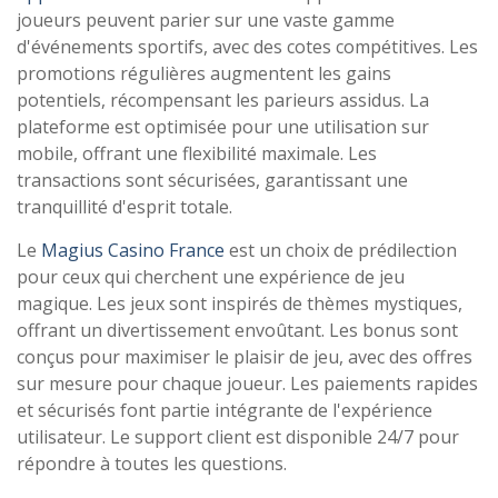
joueurs peuvent parier sur une vaste gamme
d'événements sportifs, avec des cotes compétitives. Les
promotions régulières augmentent les gains
potentiels, récompensant les parieurs assidus. La
plateforme est optimisée pour une utilisation sur
mobile, offrant une flexibilité maximale. Les
transactions sont sécurisées, garantissant une
tranquillité d'esprit totale.
Le
Magius Casino France
est un choix de prédilection
pour ceux qui cherchent une expérience de jeu
magique. Les jeux sont inspirés de thèmes mystiques,
offrant un divertissement envoûtant. Les bonus sont
conçus pour maximiser le plaisir de jeu, avec des offres
sur mesure pour chaque joueur. Les paiements rapides
et sécurisés font partie intégrante de l'expérience
utilisateur. Le support client est disponible 24/7 pour
répondre à toutes les questions.