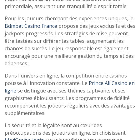
primordiale, assurant une tranquillité d'esprit totale.
Pour les joueurs cherchant des expériences uniques, le
Bdmbet Casino France
propose des jeux exclusifs et des
jackpots progressifs. Les stratégies de mise peuvent
être testées sur différentes tables, augmentant les
chances de succès. Le jeu responsable est également
encouragé pour une meilleure gestion du temps et des
dépenses.
Dans l'univers en ligne, la compétition entre casinos
pousse à l'innovation constante. Le
Prince Ali Casino en
ligne
se distingue avec ses thèmes captivants et ses
graphismes éblouissants. Les programmes de fidélité
récompensent les joueurs réguliers avec des avantages
supplémentaires.
La sécurité et la légalité sont au cœur des
préoccupations des joueurs en ligne. En choisissant