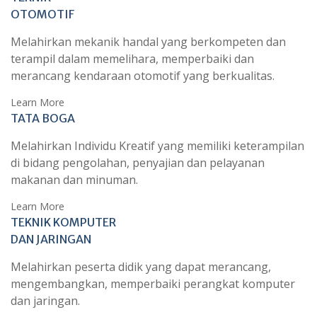
OTOMOTIF
Melahirkan mekanik handal yang berkompeten dan
terampil dalam memelihara, memperbaiki dan
merancang kendaraan otomotif yang berkualitas.
Learn More
TATA BOGA
Melahirkan Individu Kreatif yang memiliki keterampilan
di bidang pengolahan, penyajian dan pelayanan
makanan dan minuman.
Learn More
TEKNIK KOMPUTER
DAN JARINGAN
Melahirkan peserta didik yang dapat merancang,
mengembangkan, memperbaiki perangkat komputer
dan jaringan.