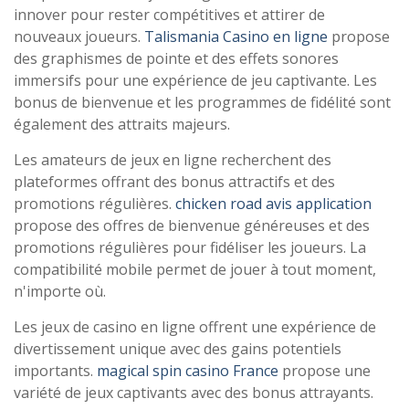
innover pour rester compétitives et attirer de
nouveaux joueurs.
Talismania Casino en ligne
propose
des graphismes de pointe et des effets sonores
immersifs pour une expérience de jeu captivante. Les
bonus de bienvenue et les programmes de fidélité sont
également des attraits majeurs.
Les amateurs de jeux en ligne recherchent des
plateformes offrant des bonus attractifs et des
promotions régulières.
chicken road avis application
propose des offres de bienvenue généreuses et des
promotions régulières pour fidéliser les joueurs. La
compatibilité mobile permet de jouer à tout moment,
n'importe où.
Les jeux de casino en ligne offrent une expérience de
divertissement unique avec des gains potentiels
importants.
magical spin casino France
propose une
variété de jeux captivants avec des bonus attrayants.