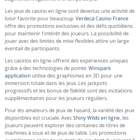
Les jeux de casino en ligne sont devenus une activité de
loisir favorite pour beaucoup.
Verdeca Casino France
offre des promotions exclusives et des défis quotidiens
pour maintenir l'intérêt des joueurs. La possibilité de
jouer avec des limites de mise flexibles attire un large
éventail de participants.
Les casinos en ligne offrent des expériences uniques
grâce à des technologies de pointe.
Winspark
application
utilise des graphismes en 3D pour une
immersion totale dans les jeux. Les jackpots
progressifs et les bonus de fidélité sont des incitations
supplémentaires pour les joueurs réguliers.
Pour les amateurs de jeux de hasard, la variété des jeux
disponibles est cruciale. Avec
Shiny Wilds en ligne
, les
joueurs peuvent explorer des centaines de titres de
machines à sous et de jeux de table. Les promotions