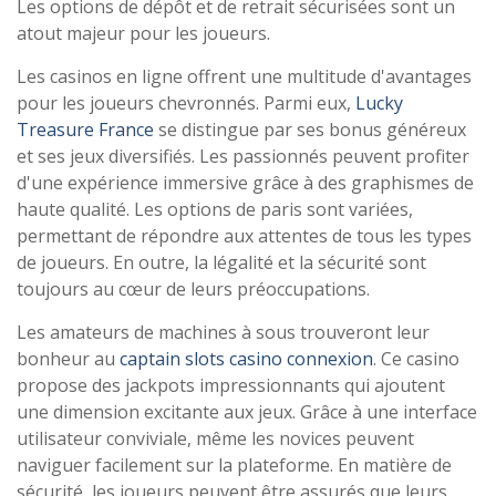
Les options de dépôt et de retrait sécurisées sont un
atout majeur pour les joueurs.
Les casinos en ligne offrent une multitude d'avantages
pour les joueurs chevronnés. Parmi eux,
Lucky
Treasure France
se distingue par ses bonus généreux
et ses jeux diversifiés. Les passionnés peuvent profiter
d'une expérience immersive grâce à des graphismes de
haute qualité. Les options de paris sont variées,
permettant de répondre aux attentes de tous les types
de joueurs. En outre, la légalité et la sécurité sont
toujours au cœur de leurs préoccupations.
Les amateurs de machines à sous trouveront leur
bonheur au
captain slots casino connexion
. Ce casino
propose des jackpots impressionnants qui ajoutent
une dimension excitante aux jeux. Grâce à une interface
utilisateur conviviale, même les novices peuvent
naviguer facilement sur la plateforme. En matière de
sécurité, les joueurs peuvent être assurés que leurs