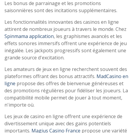
Les bonus de parrainage et les promotions
saisonnières sont des incitations supplémentaires.
Les fonctionnalités innovantes des casinos en ligne
attirent de nombreux joueurs à travers le monde. Chez
Spinmama application
, les graphismes avancés et les
effets sonores immersifs offrent une expérience de jeu
inégalée. Les jackpots progressifs sont également une
grande source d'excitation.
Les amateurs de jeux en ligne recherchent souvent des
plateformes offrant des bonus attractifs.
MadCasino en
ligne
propose des offres de bienvenue généreuses et
des promotions régulières pour fidéliser les joueurs. La
compatibilité mobile permet de jouer à tout moment,
n'importe où.
Les jeux de casino en ligne offrent une expérience de
divertissement unique avec des gains potentiels
importants.
Magius Casino France
propose une variété