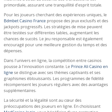
primordiale, assurant une tranquillité d'esprit totale.
Pour les joueurs cherchant des expériences uniques, le
Bdmbet Casino France
propose des jeux exclusifs et des
jackpots progressifs. Les stratégies de mise peuvent
être testées sur différentes tables, augmentant les
chances de succès. Le jeu responsable est également
encouragé pour une meilleure gestion du temps et des
dépenses.
Dans l'univers en ligne, la compétition entre casinos
pousse à l'innovation constante. Le
Prince Ali Casino en
ligne
se distingue avec ses thèmes captivants et ses
graphismes éblouissants. Les programmes de fidélité
récompensent les joueurs réguliers avec des avantages
supplémentaires.
La sécurité et la légalité sont au cœur des
préoccupations des joueurs en ligne. En choisissant