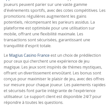
joueurs peuvent parier sur une vaste gamme
d'événements sportifs, avec des cotes compétitives. Les
promotions régulières augmentent les gains
potentiels, récompensant les parieurs assidus. La
plateforme est optimisée pour une utilisation sur
mobile, offrant une flexibilité maximale. Les
transactions sont sécurisées, garantissant une
tranquillité d'esprit totale.
Le
Magius Casino France
est un choix de prédilection
pour ceux qui cherchent une expérience de jeu
magique. Les jeux sont inspirés de thèmes mystiques,
offrant un divertissement envoûtant. Les bonus sont
conçus pour maximiser le plaisir de jeu, avec des offres
sur mesure pour chaque joueur. Les paiements rapides
et sécurisés font partie intégrante de l'expérience
utilisateur. Le support client est disponible 24/7 pour
répondre à toutes les questions.