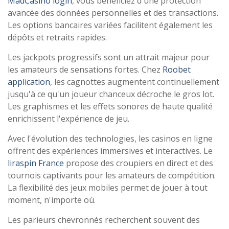
MadCasino login
, vous bénéficiez d'une protection
avancée des données personnelles et des transactions.
Les options bancaires variées facilitent également les
dépôts et retraits rapides.
Les jackpots progressifs sont un attrait majeur pour
les amateurs de sensations fortes. Chez
Roobet
application
, les cagnottes augmentent continuellement
jusqu'à ce qu'un joueur chanceux décroche le gros lot.
Les graphismes et les effets sonores de haute qualité
enrichissent l'expérience de jeu.
Avec l'évolution des technologies, les casinos en ligne
offrent des expériences immersives et interactives. Le
liraspin France
propose des croupiers en direct et des
tournois captivants pour les amateurs de compétition.
La flexibilité des jeux mobiles permet de jouer à tout
moment, n'importe où.
Les parieurs chevronnés recherchent souvent des