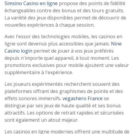
Simsino Casino en ligne
propose des points de fidélité
échangeables contre des bonus et des tours gratuits.
La variété des jeux disponibles permet de découvrir de
nouvelles expériences à chaque session.
Avec l'essor des technologies mobiles, les casinos en
ligne sont devenus plus accessibles que jamais.
Nine
Casino login
permet de jouer à vos jeux préférés
depuis n'importe quel appareil, à tout moment. Les
promotions exclusives pour mobile ajoutent une valeur
supplémentaire à l'expérience.
Les joueurs expérimentés recherchent souvent des
plateformes offrant des graphismes de pointe et des
effets sonores immersifs.
vegashero France
se
distingue par ses jeux de haute qualité et ses bonus
attractifs. Les options de retrait rapides et sécurisées
sont également un atout majeur.
Les casinos en ligne modernes offrent une multitude de