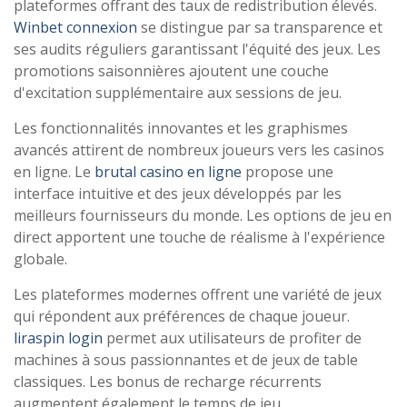
plateformes offrant des taux de redistribution élevés.
Winbet connexion
se distingue par sa transparence et
ses audits réguliers garantissant l'équité des jeux. Les
promotions saisonnières ajoutent une couche
d'excitation supplémentaire aux sessions de jeu.
Les fonctionnalités innovantes et les graphismes
avancés attirent de nombreux joueurs vers les casinos
en ligne. Le
brutal casino en ligne
propose une
interface intuitive et des jeux développés par les
meilleurs fournisseurs du monde. Les options de jeu en
direct apportent une touche de réalisme à l'expérience
globale.
Les plateformes modernes offrent une variété de jeux
qui répondent aux préférences de chaque joueur.
liraspin login
permet aux utilisateurs de profiter de
machines à sous passionnantes et de jeux de table
classiques. Les bonus de recharge récurrents
augmentent également le temps de jeu.