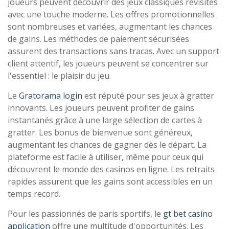
joueurs peuvent découvrir des jeux classiques revisités
avec une touche moderne. Les offres promotionnelles
sont nombreuses et variées, augmentant les chances
de gains. Les méthodes de paiement sécurisées
assurent des transactions sans tracas. Avec un support
client attentif, les joueurs peuvent se concentrer sur
l'essentiel : le plaisir du jeu.
Le
Gratorama login
est réputé pour ses jeux à gratter
innovants. Les joueurs peuvent profiter de gains
instantanés grâce à une large sélection de cartes à
gratter. Les bonus de bienvenue sont généreux,
augmentant les chances de gagner dès le départ. La
plateforme est facile à utiliser, même pour ceux qui
découvrent le monde des casinos en ligne. Les retraits
rapides assurent que les gains sont accessibles en un
temps record.
Pour les passionnés de paris sportifs, le
gt bet casino
application
offre une multitude d'opportunités. Les