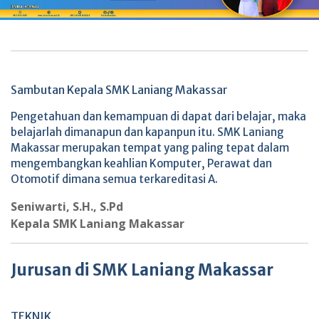
Sambutan Kepala SMK Laniang Makassar
Pengetahuan dan kemampuan di dapat dari belajar, maka
belajarlah dimanapun dan kapanpun itu. SMK Laniang
Makassar merupakan tempat yang paling tepat dalam
mengembangkan keahlian Komputer, Perawat dan
Otomotif dimana semua terkareditasi A.
Seniwarti, S.H., S.Pd
Kepala SMK Laniang Makassar
Jurusan di SMK Laniang Makassar
TEKNIK