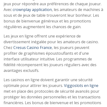
jeux pour répondre aux préférences de chaque joueur.
Avec
crownplay application
, les amateurs de machines à
sous et de jeux de table trouveront leur bonheur. Les
bonus de bienvenue généreux et les promotions
régulières augmentent les chances de gain.
Les jeux en ligne offrent une expérience de
divertissement inégalée pour les amateurs de casino.
Chez
Cresus Casino France
, les joueurs peuvent
profiter de graphismes époustouflants et d'une
interface utilisateur intuitive. Les programmes de
fidélité récompensent les joueurs réguliers avec des
avantages exclusifs.
Les casinos en ligne doivent garantir une sécurité
optimale pour attirer les joueurs.
Viggoslots en ligne
met en place des protocoles de sécurité avancés pour
protéger les données personnelles et les transactions
financières. Les bonus de bienvenue et les promotions