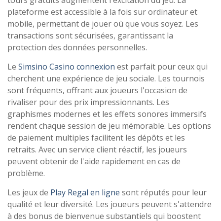
tours gratuits augmentent l'excitation du jeu. La
plateforme est accessible à la fois sur ordinateur et
mobile, permettant de jouer où que vous soyez. Les
transactions sont sécurisées, garantissant la
protection des données personnelles.
Le
Simsino Casino connexion
est parfait pour ceux qui
cherchent une expérience de jeu sociale. Les tournois
sont fréquents, offrant aux joueurs l'occasion de
rivaliser pour des prix impressionnants. Les
graphismes modernes et les effets sonores immersifs
rendent chaque session de jeu mémorable. Les options
de paiement multiples facilitent les dépôts et les
retraits. Avec un service client réactif, les joueurs
peuvent obtenir de l'aide rapidement en cas de
problème.
Les jeux de
Play Regal en ligne
sont réputés pour leur
qualité et leur diversité. Les joueurs peuvent s'attendre
à des bonus de bienvenue substantiels qui boostent