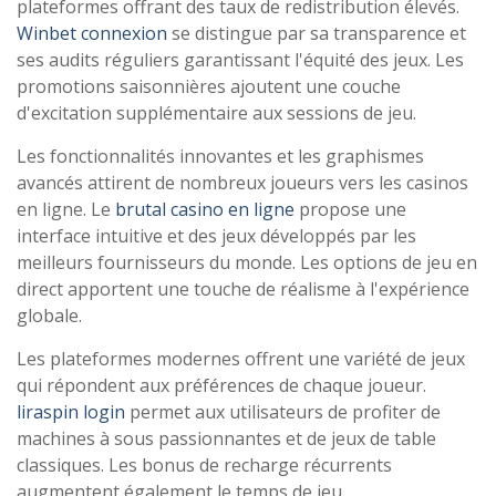
plateformes offrant des taux de redistribution élevés.
Winbet connexion
se distingue par sa transparence et
ses audits réguliers garantissant l'équité des jeux. Les
promotions saisonnières ajoutent une couche
d'excitation supplémentaire aux sessions de jeu.
Les fonctionnalités innovantes et les graphismes
avancés attirent de nombreux joueurs vers les casinos
en ligne. Le
brutal casino en ligne
propose une
interface intuitive et des jeux développés par les
meilleurs fournisseurs du monde. Les options de jeu en
direct apportent une touche de réalisme à l'expérience
globale.
Les plateformes modernes offrent une variété de jeux
qui répondent aux préférences de chaque joueur.
liraspin login
permet aux utilisateurs de profiter de
machines à sous passionnantes et de jeux de table
classiques. Les bonus de recharge récurrents
augmentent également le temps de jeu.