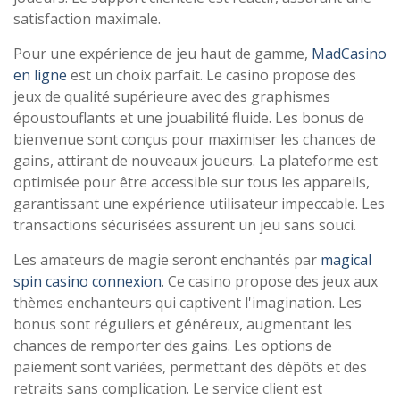
satisfaction maximale.
Pour une expérience de jeu haut de gamme,
MadCasino
en ligne
est un choix parfait. Le casino propose des
jeux de qualité supérieure avec des graphismes
époustouflants et une jouabilité fluide. Les bonus de
bienvenue sont conçus pour maximiser les chances de
gains, attirant de nouveaux joueurs. La plateforme est
optimisée pour être accessible sur tous les appareils,
garantissant une expérience utilisateur impeccable. Les
transactions sécurisées assurent un jeu sans souci.
Les amateurs de magie seront enchantés par
magical
spin casino connexion
. Ce casino propose des jeux aux
thèmes enchanteurs qui captivent l'imagination. Les
bonus sont réguliers et généreux, augmentant les
chances de remporter des gains. Les options de
paiement sont variées, permettant des dépôts et des
retraits sans complication. Le service client est