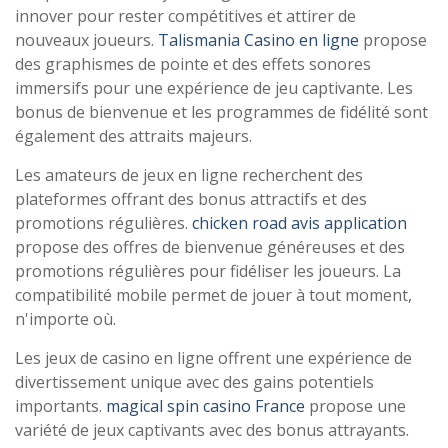
innover pour rester compétitives et attirer de
nouveaux joueurs.
Talismania Casino en ligne
propose
des graphismes de pointe et des effets sonores
immersifs pour une expérience de jeu captivante. Les
bonus de bienvenue et les programmes de fidélité sont
également des attraits majeurs.
Les amateurs de jeux en ligne recherchent des
plateformes offrant des bonus attractifs et des
promotions régulières.
chicken road avis application
propose des offres de bienvenue généreuses et des
promotions régulières pour fidéliser les joueurs. La
compatibilité mobile permet de jouer à tout moment,
n'importe où.
Les jeux de casino en ligne offrent une expérience de
divertissement unique avec des gains potentiels
importants.
magical spin casino France
propose une
variété de jeux captivants avec des bonus attrayants.