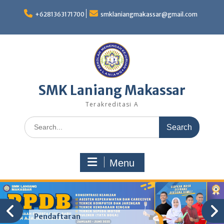
Skip
to
+6281363171700
smklaniangmakassar@gmail.com
content
SMK Laniang Makassar
Terakreditasi A
Search
for:
Menu
Pendaftaran