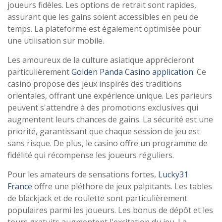
joueurs fidèles. Les options de retrait sont rapides,
assurant que les gains soient accessibles en peu de
temps. La plateforme est également optimisée pour
une utilisation sur mobile.
Les amoureux de la culture asiatique apprécieront
particulièrement
Golden Panda Casino application
. Ce
casino propose des jeux inspirés des traditions
orientales, offrant une expérience unique. Les parieurs
peuvent s'attendre à des promotions exclusives qui
augmentent leurs chances de gains. La sécurité est une
priorité, garantissant que chaque session de jeu est
sans risque. De plus, le casino offre un programme de
fidélité qui récompense les joueurs réguliers.
Pour les amateurs de sensations fortes,
Lucky31
France
offre une pléthore de jeux palpitants. Les tables
de blackjack et de roulette sont particulièrement
populaires parmi les joueurs. Les bonus de dépôt et les