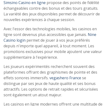
Simsino Casino en ligne
propose des points de fidélité
échangeables contre des bonus et des tours gratuits.
La variété des jeux disponibles permet de découvrir de
nouvelles expériences à chaque session.
Avec l'essor des technologies mobiles, les casinos en
ligne sont devenus plus accessibles que jamais.
Nine
Casino login
permet de jouer à vos jeux préférés
depuis n'importe quel appareil, à tout moment. Les
promotions exclusives pour mobile ajoutent une valeur
supplémentaire à l'expérience.
Les joueurs expérimentés recherchent souvent des
plateformes offrant des graphismes de pointe et des
effets sonores immersifs.
vegashero France
se
distingue par ses jeux de haute qualité et ses bonus
attractifs. Les options de retrait rapides et sécurisées
sont également un atout majeur.
Les casinos en ligne modernes offrent une multitude de