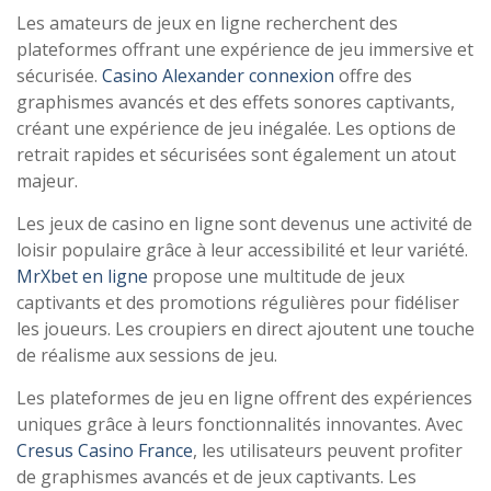
Les amateurs de jeux en ligne recherchent des
plateformes offrant une expérience de jeu immersive et
sécurisée.
Casino Alexander connexion
offre des
graphismes avancés et des effets sonores captivants,
créant une expérience de jeu inégalée. Les options de
retrait rapides et sécurisées sont également un atout
majeur.
Les jeux de casino en ligne sont devenus une activité de
loisir populaire grâce à leur accessibilité et leur variété.
MrXbet en ligne
propose une multitude de jeux
captivants et des promotions régulières pour fidéliser
les joueurs. Les croupiers en direct ajoutent une touche
de réalisme aux sessions de jeu.
Les plateformes de jeu en ligne offrent des expériences
uniques grâce à leurs fonctionnalités innovantes. Avec
Cresus Casino France
, les utilisateurs peuvent profiter
de graphismes avancés et de jeux captivants. Les