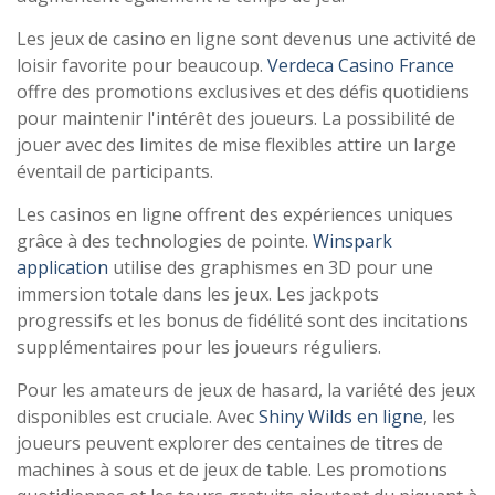
Les jeux de casino en ligne sont devenus une activité de
loisir favorite pour beaucoup.
Verdeca Casino France
offre des promotions exclusives et des défis quotidiens
pour maintenir l'intérêt des joueurs. La possibilité de
jouer avec des limites de mise flexibles attire un large
éventail de participants.
Les casinos en ligne offrent des expériences uniques
grâce à des technologies de pointe.
Winspark
application
utilise des graphismes en 3D pour une
immersion totale dans les jeux. Les jackpots
progressifs et les bonus de fidélité sont des incitations
supplémentaires pour les joueurs réguliers.
Pour les amateurs de jeux de hasard, la variété des jeux
disponibles est cruciale. Avec
Shiny Wilds en ligne
, les
joueurs peuvent explorer des centaines de titres de
machines à sous et de jeux de table. Les promotions