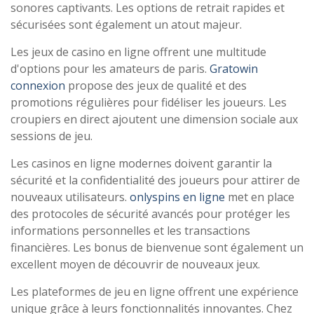
sonores captivants. Les options de retrait rapides et
sécurisées sont également un atout majeur.
Les jeux de casino en ligne offrent une multitude
d'options pour les amateurs de paris.
Gratowin
connexion
propose des jeux de qualité et des
promotions régulières pour fidéliser les joueurs. Les
croupiers en direct ajoutent une dimension sociale aux
sessions de jeu.
Les casinos en ligne modernes doivent garantir la
sécurité et la confidentialité des joueurs pour attirer de
nouveaux utilisateurs.
onlyspins en ligne
met en place
des protocoles de sécurité avancés pour protéger les
informations personnelles et les transactions
financières. Les bonus de bienvenue sont également un
excellent moyen de découvrir de nouveaux jeux.
Les plateformes de jeu en ligne offrent une expérience
unique grâce à leurs fonctionnalités innovantes. Chez