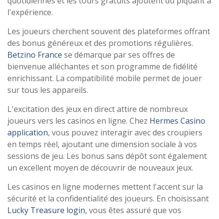
quotidiennes et les tours gratuits ajoutent du piquant à
l'expérience.
Les joueurs cherchent souvent des plateformes offrant
des bonus généreux et des promotions régulières.
Betzino France
se démarque par ses offres de
bienvenue alléchantes et son programme de fidélité
enrichissant. La compatibilité mobile permet de jouer
sur tous les appareils.
L'excitation des jeux en direct attire de nombreux
joueurs vers les casinos en ligne. Chez
Hermes Casino
application
, vous pouvez interagir avec des croupiers
en temps réel, ajoutant une dimension sociale à vos
sessions de jeu. Les bonus sans dépôt sont également
un excellent moyen de découvrir de nouveaux jeux.
Les casinos en ligne modernes mettent l'accent sur la
sécurité et la confidentialité des joueurs. En choisissant
Lucky Treasure login
, vous êtes assuré que vos