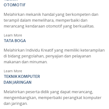
OTOMOTIF
Melahirkan mekanik handal yang berkompeten dan
terampil dalam memelihara, memperbaiki dan
merancang kendaraan otomotif yang berkualitas.
Learn More
TATA BOGA
Melahirkan Individu Kreatif yang memiliki keterampilan
di bidang pengolahan, penyajian dan pelayanan
makanan dan minuman.
Learn More
TEKNIK KOMPUTER
DAN JARINGAN
Melahirkan peserta didik yang dapat merancang,
mengembangkan, memperbaiki perangkat komputer
dan jaringan.