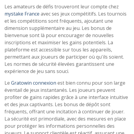
Les amateurs de défis trouveront leur compte chez
mystake France
avec ses jeux compétitifs. Les tournois
et les compétitions sont fréquents, ajoutant une
dimension supplémentaire au jeu. Les bonus de
bienvenue sont là pour encourager de nouvelles
inscriptions et maximiser les gains potentiels. La
plateforme est accessible sur tous les appareils,
permettant aux joueurs de participer où qu'ils soient.
Les normes de sécurité élevées garantissent une
expérience de jeu sans souci.
Le
Gratowin connexion
est bien connu pour son large
éventail de jeux instantanés. Les joueurs peuvent
profiter de gains rapides grâce à une interface intuitive
et des jeux captivants. Les bonus de dépôt sont
fréquents, offrant une incitation à continuer de jouer.
La sécurité est primordiale, avec des mesures en place
pour protéger les informations personnelles des
joueurs. Le support clientèle est réactif, assurant une