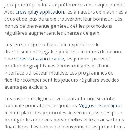
jeux pour répondre aux préférences de chaque joueur.
Avec
crownplay application
, les amateurs de machines à
sous et de jeux de table trouveront leur bonheur. Les
bonus de bienvenue généreux et les promotions
régulières augmentent les chances de gain.
Les jeux en ligne offrent une expérience de
divertissement inégalée pour les amateurs de casino.
Chez
Cresus Casino France
, les joueurs peuvent
profiter de graphismes époustouflants et d'une
interface utilisateur intuitive. Les programmes de
fidélité récompensent les joueurs réguliers avec des
avantages exclusifs.
Les casinos en ligne doivent garantir une sécurité
optimale pour attirer les joueurs.
Viggoslots en ligne
met en place des protocoles de sécurité avancés pour
protéger les données personnelles et les transactions
financières. Les bonus de bienvenue et les promotions