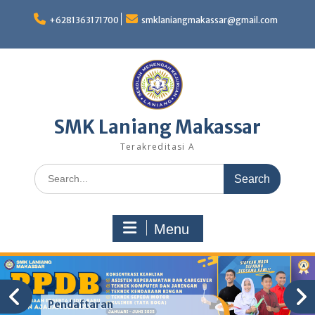
Skip
to
+6281363171700
smklaniangmakassar@gmail.com
content
SMK Laniang Makassar
Terakreditasi A
Search
for:
Menu
Pendaftaran