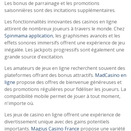
Les bonus de parrainage et les promotions
saisonnières sont des incitations supplémentaires.
Les fonctionnalités innovantes des casinos en ligne
attirent de nombreux joueurs à travers le monde. Chez
Spinmama application
, les graphismes avancés et les
effets sonores immersifs offrent une expérience de jeu
inégalée. Les jackpots progressifs sont également une
grande source d'excitation.
Les amateurs de jeux en ligne recherchent souvent des
plateformes offrant des bonus attractifs.
MadCasino en
ligne
propose des offres de bienvenue généreuses et
des promotions régulières pour fidéliser les joueurs. La
compatibilité mobile permet de jouer à tout moment,
n'importe où.
Les jeux de casino en ligne offrent une expérience de
divertissement unique avec des gains potentiels
importants.
Magius Casino France
propose une variété