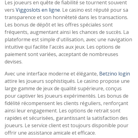
Les joueurs en quête de fiabilité se tournent souvent
vers
Viggoslots en ligne
. Le casino est réputé pour sa
transparence et son honnêteté dans les transactions.
Les bonus de dépôt et les offres spéciales sont
fréquents, augmentant ainsi les chances de succès. La
plateforme est simple d'utilisation, avec une navigation
intuitive qui facilite l'accès aux jeux. Les options de
paiement sont variées, acceptant de nombreuses
devises.
Avec une interface moderne et élégante,
Betzino login
attire les joueurs sophistiqués. Le casino propose une
large gamme de jeux de qualité supérieure, conçus
pour captiver les joueurs expérimentés. Les bonus de
fidélité récompensent les clients réguliers, renforçant
ainsi leur engagement. Les options de retrait sont
rapides et sécurisées, garantissant la satisfaction des
joueurs. Le service client est toujours disponible pour
offrir une assistance amicale et efficace.