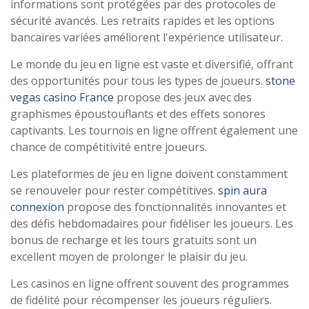
informations sont protégées par des protocoles de
sécurité avancés. Les retraits rapides et les options
bancaires variées améliorent l'expérience utilisateur.
Le monde du jeu en ligne est vaste et diversifié, offrant
des opportunités pour tous les types de joueurs.
stone
vegas casino France
propose des jeux avec des
graphismes époustouflants et des effets sonores
captivants. Les tournois en ligne offrent également une
chance de compétitivité entre joueurs.
Les plateformes de jeu en ligne doivent constamment
se renouveler pour rester compétitives.
spin aura
connexion
propose des fonctionnalités innovantes et
des défis hebdomadaires pour fidéliser les joueurs. Les
bonus de recharge et les tours gratuits sont un
excellent moyen de prolonger le plaisir du jeu.
Les casinos en ligne offrent souvent des programmes
de fidélité pour récompenser les joueurs réguliers.