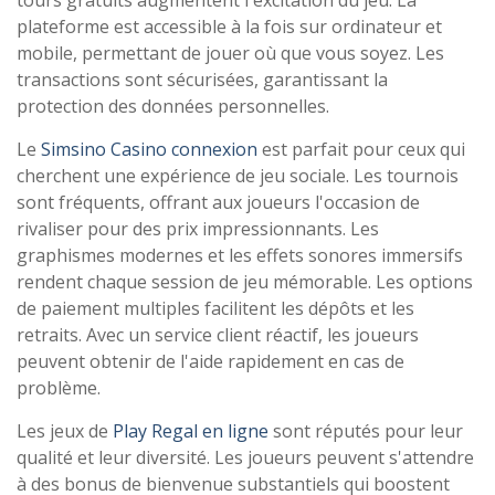
tours gratuits augmentent l'excitation du jeu. La
plateforme est accessible à la fois sur ordinateur et
mobile, permettant de jouer où que vous soyez. Les
transactions sont sécurisées, garantissant la
protection des données personnelles.
Le
Simsino Casino connexion
est parfait pour ceux qui
cherchent une expérience de jeu sociale. Les tournois
sont fréquents, offrant aux joueurs l'occasion de
rivaliser pour des prix impressionnants. Les
graphismes modernes et les effets sonores immersifs
rendent chaque session de jeu mémorable. Les options
de paiement multiples facilitent les dépôts et les
retraits. Avec un service client réactif, les joueurs
peuvent obtenir de l'aide rapidement en cas de
problème.
Les jeux de
Play Regal en ligne
sont réputés pour leur
qualité et leur diversité. Les joueurs peuvent s'attendre
à des bonus de bienvenue substantiels qui boostent