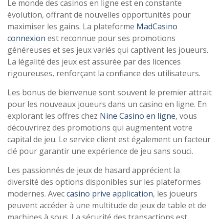
Le monde des casinos en ligne est en constante
évolution, offrant de nouvelles opportunités pour
maximiser les gains. La plateforme
MadCasino
connexion
est reconnue pour ses promotions
généreuses et ses jeux variés qui captivent les joueurs.
La légalité des jeux est assurée par des licences
rigoureuses, renforçant la confiance des utilisateurs.
Les bonus de bienvenue sont souvent le premier attrait
pour les nouveaux joueurs dans un casino en ligne. En
explorant les offres chez
Nine Casino en ligne
, vous
découvrirez des promotions qui augmentent votre
capital de jeu. Le service client est également un facteur
clé pour garantir une expérience de jeu sans souci.
Les passionnés de jeux de hasard apprécient la
diversité des options disponibles sur les plateformes
modernes. Avec
casino prive application
, les joueurs
peuvent accéder à une multitude de jeux de table et de
machines à sous. La sécurité des transactions est