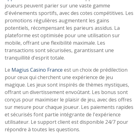
joueurs peuvent parier sur une vaste gamme
d'événements sportifs, avec des cotes compétitives. Les
promotions régulières augmentent les gains
potentiels, récompensant les parieurs assidus. La
plateforme est optimisée pour une utilisation sur
mobile, offrant une flexibilité maximale. Les
transactions sont sécurisées, garantissant une
tranquillité d'esprit totale.
Le
Magius Casino France
est un choix de prédilection
pour ceux qui cherchent une expérience de jeu
magique. Les jeux sont inspirés de thèmes mystiques,
offrant un divertissement envoûtant. Les bonus sont
conçus pour maximiser le plaisir de jeu, avec des offres
sur mesure pour chaque joueur. Les paiements rapides
et sécurisés font partie intégrante de l'expérience
utilisateur. Le support client est disponible 24/7 pour
répondre à toutes les questions.