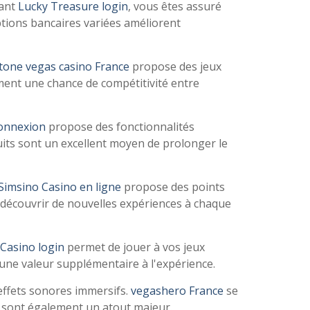
sant
Lucky Treasure login
, vous êtes assuré
ptions bancaires variées améliorent
tone vegas casino France
propose des jeux
ment une chance de compétitivité entre
connexion
propose des fonctionnalités
uits sont un excellent moyen de prolonger le
Simsino Casino en ligne
propose des points
e découvrir de nouvelles expériences à chaque
Casino login
permet de jouer à vos jeux
une valeur supplémentaire à l'expérience.
effets sonores immersifs.
vegashero France
se
es sont également un atout majeur.