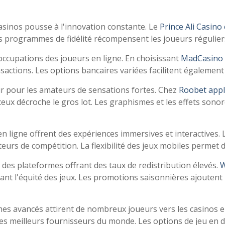
casinos pousse à l'innovation constante. Le
Prince Ali Casino
es programmes de fidélité récompensent les joueurs régulie
éoccupations des joueurs en ligne. En choisissant
MadCasino 
ctions. Les options bancaires variées facilitent également l
ur pour les amateurs de sensations fortes. Chez
Roobet appl
ux décroche le gros lot. Les graphismes et les effets sonor
 en ligne offrent des expériences immersives et interactives.
teurs de compétition. La flexibilité des jeux mobiles permet
es plateformes offrant des taux de redistribution élevés.
W
sant l'équité des jeux. Les promotions saisonnières ajouten
mes avancés attirent de nombreux joueurs vers les casinos e
 les meilleurs fournisseurs du monde. Les options de jeu en 