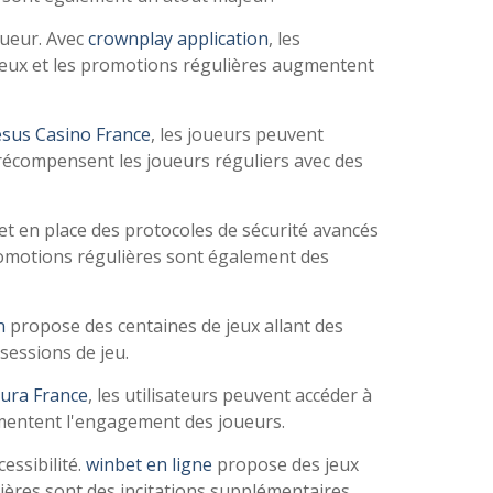
oueur. Avec
crownplay application
, les
reux et les promotions régulières augmentent
esus Casino France
, les joueurs peuvent
é récompensent les joueurs réguliers avec des
t en place des protocoles de sécurité avancés
romotions régulières sont également des
n
propose des centaines de jeux allant des
sessions de jeu.
aura France
, les utilisateurs peuvent accéder à
mentent l'engagement des joueurs.
essibilité.
winbet en ligne
propose des jeux
ères sont des incitations supplémentaires.