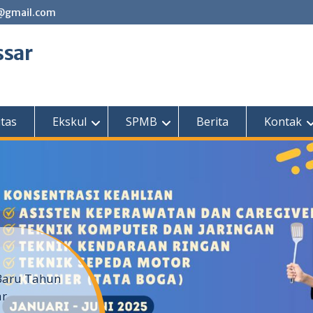
@gmail.com
ssar
itas
Ekskul
SPMB
Berita
Kontak
Baru Tahun
ar