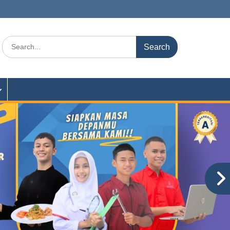
Search
for: