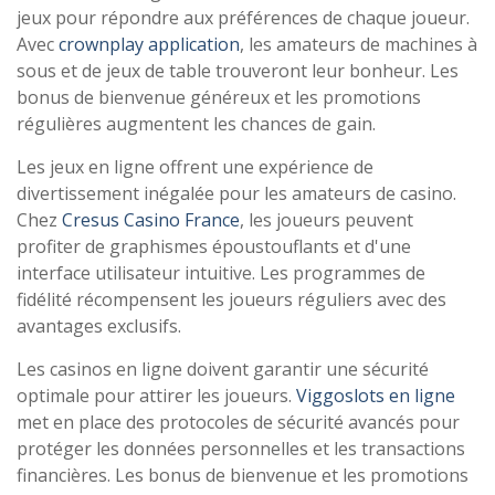
jeux pour répondre aux préférences de chaque joueur.
Avec
crownplay application
, les amateurs de machines à
sous et de jeux de table trouveront leur bonheur. Les
bonus de bienvenue généreux et les promotions
régulières augmentent les chances de gain.
Les jeux en ligne offrent une expérience de
divertissement inégalée pour les amateurs de casino.
Chez
Cresus Casino France
, les joueurs peuvent
profiter de graphismes époustouflants et d'une
interface utilisateur intuitive. Les programmes de
fidélité récompensent les joueurs réguliers avec des
avantages exclusifs.
Les casinos en ligne doivent garantir une sécurité
optimale pour attirer les joueurs.
Viggoslots en ligne
met en place des protocoles de sécurité avancés pour
protéger les données personnelles et les transactions
financières. Les bonus de bienvenue et les promotions