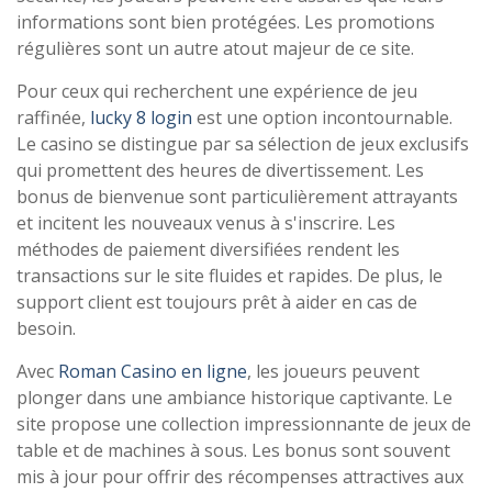
informations sont bien protégées. Les promotions
régulières sont un autre atout majeur de ce site.
Pour ceux qui recherchent une expérience de jeu
raffinée,
lucky 8 login
est une option incontournable.
Le casino se distingue par sa sélection de jeux exclusifs
qui promettent des heures de divertissement. Les
bonus de bienvenue sont particulièrement attrayants
et incitent les nouveaux venus à s'inscrire. Les
méthodes de paiement diversifiées rendent les
transactions sur le site fluides et rapides. De plus, le
support client est toujours prêt à aider en cas de
besoin.
Avec
Roman Casino en ligne
, les joueurs peuvent
plonger dans une ambiance historique captivante. Le
site propose une collection impressionnante de jeux de
table et de machines à sous. Les bonus sont souvent
mis à jour pour offrir des récompenses attractives aux