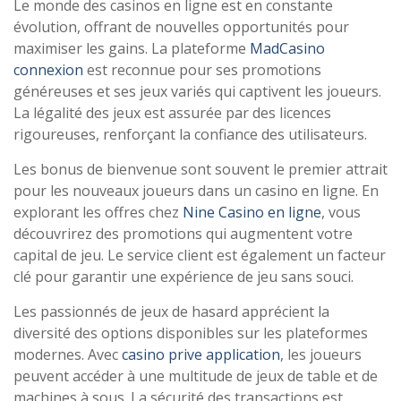
Le monde des casinos en ligne est en constante
évolution, offrant de nouvelles opportunités pour
maximiser les gains. La plateforme
MadCasino
connexion
est reconnue pour ses promotions
généreuses et ses jeux variés qui captivent les joueurs.
La légalité des jeux est assurée par des licences
rigoureuses, renforçant la confiance des utilisateurs.
Les bonus de bienvenue sont souvent le premier attrait
pour les nouveaux joueurs dans un casino en ligne. En
explorant les offres chez
Nine Casino en ligne
, vous
découvrirez des promotions qui augmentent votre
capital de jeu. Le service client est également un facteur
clé pour garantir une expérience de jeu sans souci.
Les passionnés de jeux de hasard apprécient la
diversité des options disponibles sur les plateformes
modernes. Avec
casino prive application
, les joueurs
peuvent accéder à une multitude de jeux de table et de
machines à sous. La sécurité des transactions est