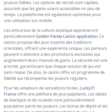
joueurs fidèles. Les options de retrait sont rapides,
assurant que les gains soient accessibles en peu de
temps. La plateforme est également optimisée pour
une utilisation sur mobile.
Les amoureux de la culture asiatique apprécieront
particulièrement
Golden Panda Casino application
. Ce
casino propose des jeux inspirés des traditions
orientales, offrant une expérience unique. Les parieurs
peuvent s'attendre à des promotions exclusives qui
augmentent leurs chances de gains. La sécurité est une
priorité, garantissant que chaque session de jeu est
sans risque. De plus, le casino offre un programme de
fidélité qui récompense les joueurs réguliers.
Pour les amateurs de sensations fortes,
Lucky31
France
offre une pléthore de jeux palpitants. Les tables
de blackjack et de roulette sont particulièrement
populaires parmi les joueurs. Les bonus de dépôt et les