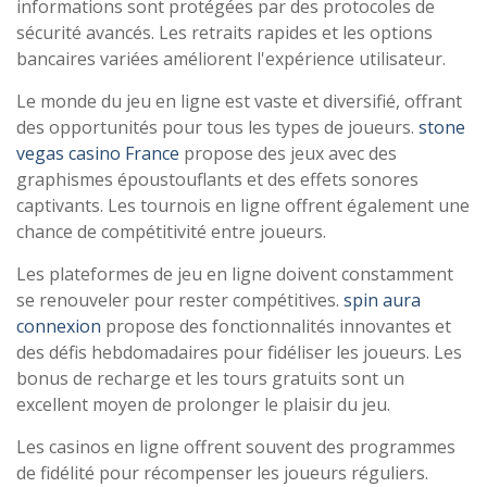
informations sont protégées par des protocoles de
sécurité avancés. Les retraits rapides et les options
bancaires variées améliorent l'expérience utilisateur.
Le monde du jeu en ligne est vaste et diversifié, offrant
des opportunités pour tous les types de joueurs.
stone
vegas casino France
propose des jeux avec des
graphismes époustouflants et des effets sonores
captivants. Les tournois en ligne offrent également une
chance de compétitivité entre joueurs.
Les plateformes de jeu en ligne doivent constamment
se renouveler pour rester compétitives.
spin aura
connexion
propose des fonctionnalités innovantes et
des défis hebdomadaires pour fidéliser les joueurs. Les
bonus de recharge et les tours gratuits sont un
excellent moyen de prolonger le plaisir du jeu.
Les casinos en ligne offrent souvent des programmes
de fidélité pour récompenser les joueurs réguliers.