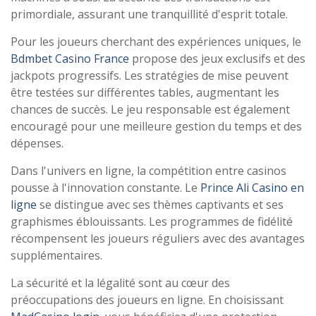
primordiale, assurant une tranquillité d'esprit totale.
Pour les joueurs cherchant des expériences uniques, le
Bdmbet Casino France
propose des jeux exclusifs et des
jackpots progressifs. Les stratégies de mise peuvent
être testées sur différentes tables, augmentant les
chances de succès. Le jeu responsable est également
encouragé pour une meilleure gestion du temps et des
dépenses.
Dans l'univers en ligne, la compétition entre casinos
pousse à l'innovation constante. Le
Prince Ali Casino en
ligne
se distingue avec ses thèmes captivants et ses
graphismes éblouissants. Les programmes de fidélité
récompensent les joueurs réguliers avec des avantages
supplémentaires.
La sécurité et la légalité sont au cœur des
préoccupations des joueurs en ligne. En choisissant