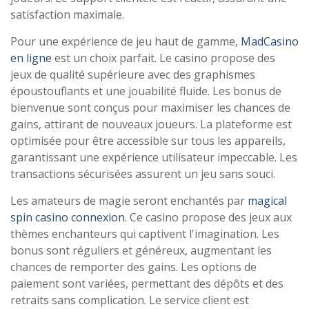
satisfaction maximale.
Pour une expérience de jeu haut de gamme,
MadCasino
en ligne
est un choix parfait. Le casino propose des
jeux de qualité supérieure avec des graphismes
époustouflants et une jouabilité fluide. Les bonus de
bienvenue sont conçus pour maximiser les chances de
gains, attirant de nouveaux joueurs. La plateforme est
optimisée pour être accessible sur tous les appareils,
garantissant une expérience utilisateur impeccable. Les
transactions sécurisées assurent un jeu sans souci.
Les amateurs de magie seront enchantés par
magical
spin casino connexion
. Ce casino propose des jeux aux
thèmes enchanteurs qui captivent l'imagination. Les
bonus sont réguliers et généreux, augmentant les
chances de remporter des gains. Les options de
paiement sont variées, permettant des dépôts et des
retraits sans complication. Le service client est