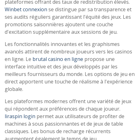
plateformes offrant des taux de redistribution élevés.
Winbet connexion
se distingue par sa transparence et
ses audits réguliers garantissant l'équité des jeux. Les
promotions saisonnières ajoutent une couche
d'excitation supplémentaire aux sessions de jeu.
Les fonctionnalités innovantes et les graphismes
avancés attirent de nombreux joueurs vers les casinos
en ligne. Le
brutal casino en ligne
propose une
interface intuitive et des jeux développés par les
meilleurs fournisseurs du monde. Les options de jeu en
direct apportent une touche de réalisme à l'expérience
globale.
Les plateformes modernes offrent une variété de jeux
qui répondent aux préférences de chaque joueur.
liraspin login
permet aux utilisateurs de profiter de
machines à sous passionnantes et de jeux de table
classiques. Les bonus de recharge récurrents
augmentent également le temps de jeu.