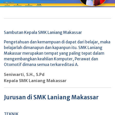
Sambutan Kepala SMK Laniang Makassar
Pengetahuan dan kemampuan di dapat dari belajar, maka
belajarlah dimanapun dan kapanpun itu. SMK Laniang
Makassar merupakan tempat yang paling tepat dalam
mengembangkan keahlian Komputer, Perawat dan
Otomotif dimana semua terkareditasi A.
Seniwarti, S.H., S.Pd
Kepala SMK Laniang Makassar
Jurusan di SMK Laniang Makassar
TEKNIK