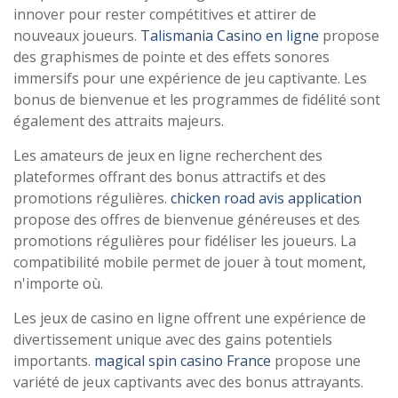
innover pour rester compétitives et attirer de
nouveaux joueurs.
Talismania Casino en ligne
propose
des graphismes de pointe et des effets sonores
immersifs pour une expérience de jeu captivante. Les
bonus de bienvenue et les programmes de fidélité sont
également des attraits majeurs.
Les amateurs de jeux en ligne recherchent des
plateformes offrant des bonus attractifs et des
promotions régulières.
chicken road avis application
propose des offres de bienvenue généreuses et des
promotions régulières pour fidéliser les joueurs. La
compatibilité mobile permet de jouer à tout moment,
n'importe où.
Les jeux de casino en ligne offrent une expérience de
divertissement unique avec des gains potentiels
importants.
magical spin casino France
propose une
variété de jeux captivants avec des bonus attrayants.