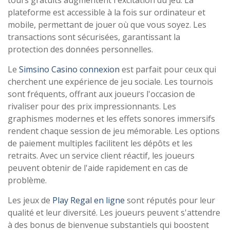
tours gratuits augmentent l'excitation du jeu. La
plateforme est accessible à la fois sur ordinateur et
mobile, permettant de jouer où que vous soyez. Les
transactions sont sécurisées, garantissant la
protection des données personnelles.
Le
Simsino Casino connexion
est parfait pour ceux qui
cherchent une expérience de jeu sociale. Les tournois
sont fréquents, offrant aux joueurs l'occasion de
rivaliser pour des prix impressionnants. Les
graphismes modernes et les effets sonores immersifs
rendent chaque session de jeu mémorable. Les options
de paiement multiples facilitent les dépôts et les
retraits. Avec un service client réactif, les joueurs
peuvent obtenir de l'aide rapidement en cas de
problème.
Les jeux de
Play Regal en ligne
sont réputés pour leur
qualité et leur diversité. Les joueurs peuvent s'attendre
à des bonus de bienvenue substantiels qui boostent