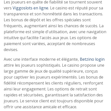
Les joueurs en quête de fiabilité se tournent souvent
vers
Viggoslots en ligne
. Le casino est réputé pour sa
transparence et son honnêteté dans les transactions.
Les bonus de dépôt et les offres spéciales sont
fréquents, augmentant ainsi les chances de succès. La
plateforme est simple d'utilisation, avec une navigation
intuitive qui facilite l'accès aux jeux. Les options de
paiement sont variées, acceptant de nombreuses
devises.
Avec une interface moderne et élégante,
Betzino login
attire les joueurs sophistiqués. Le casino propose une
large gamme de jeux de qualité supérieure, conçus
pour captiver les joueurs expérimentés. Les bonus de
fidélité récompensent les clients réguliers, renforçant
ainsi leur engagement. Les options de retrait sont
rapides et sécurisées, garantissant la satisfaction des
joueurs. Le service client est toujours disponible pour
offrir une assistance amicale et efficace.