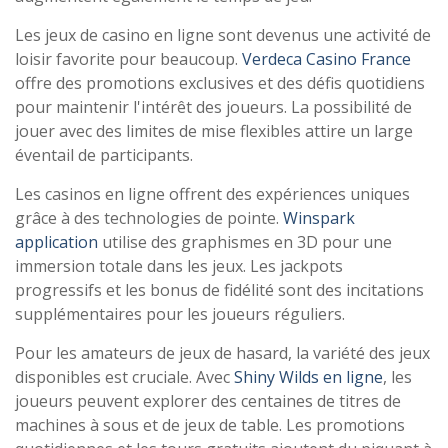
Les jeux de casino en ligne sont devenus une activité de
loisir favorite pour beaucoup.
Verdeca Casino France
offre des promotions exclusives et des défis quotidiens
pour maintenir l'intérêt des joueurs. La possibilité de
jouer avec des limites de mise flexibles attire un large
éventail de participants.
Les casinos en ligne offrent des expériences uniques
grâce à des technologies de pointe.
Winspark
application
utilise des graphismes en 3D pour une
immersion totale dans les jeux. Les jackpots
progressifs et les bonus de fidélité sont des incitations
supplémentaires pour les joueurs réguliers.
Pour les amateurs de jeux de hasard, la variété des jeux
disponibles est cruciale. Avec
Shiny Wilds en ligne
, les
joueurs peuvent explorer des centaines de titres de
machines à sous et de jeux de table. Les promotions