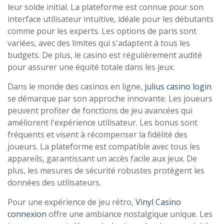
leur solde initial. La plateforme est connue pour son
interface utilisateur intuitive, idéale pour les débutants
comme pour les experts. Les options de paris sont
variées, avec des limites qui s'adaptent à tous les
budgets. De plus, le casino est régulièrement audité
pour assurer une équité totale dans les jeux.
Dans le monde des casinos en ligne,
julius casino login
se démarque par son approche innovante. Les joueurs
peuvent profiter de fonctions de jeu avancées qui
améliorent l'expérience utilisateur. Les bonus sont
fréquents et visent à récompenser la fidélité des
joueurs. La plateforme est compatible avec tous les
appareils, garantissant un accès facile aux jeux. De
plus, les mesures de sécurité robustes protègent les
données des utilisateurs.
Pour une expérience de jeu rétro,
Vinyl Casino
connexion
offre une ambiance nostalgique unique. Les