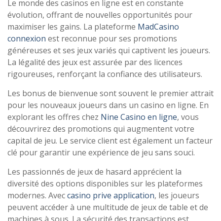
Le monde des casinos en ligne est en constante
évolution, offrant de nouvelles opportunités pour
maximiser les gains. La plateforme
MadCasino
connexion
est reconnue pour ses promotions
généreuses et ses jeux variés qui captivent les joueurs.
La légalité des jeux est assurée par des licences
rigoureuses, renforçant la confiance des utilisateurs.
Les bonus de bienvenue sont souvent le premier attrait
pour les nouveaux joueurs dans un casino en ligne. En
explorant les offres chez
Nine Casino en ligne
, vous
découvrirez des promotions qui augmentent votre
capital de jeu. Le service client est également un facteur
clé pour garantir une expérience de jeu sans souci.
Les passionnés de jeux de hasard apprécient la
diversité des options disponibles sur les plateformes
modernes. Avec
casino prive application
, les joueurs
peuvent accéder à une multitude de jeux de table et de
machines à sous. La sécurité des transactions est