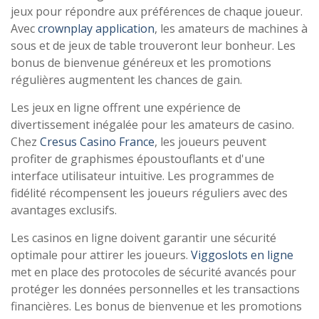
jeux pour répondre aux préférences de chaque joueur.
Avec
crownplay application
, les amateurs de machines à
sous et de jeux de table trouveront leur bonheur. Les
bonus de bienvenue généreux et les promotions
régulières augmentent les chances de gain.
Les jeux en ligne offrent une expérience de
divertissement inégalée pour les amateurs de casino.
Chez
Cresus Casino France
, les joueurs peuvent
profiter de graphismes époustouflants et d'une
interface utilisateur intuitive. Les programmes de
fidélité récompensent les joueurs réguliers avec des
avantages exclusifs.
Les casinos en ligne doivent garantir une sécurité
optimale pour attirer les joueurs.
Viggoslots en ligne
met en place des protocoles de sécurité avancés pour
protéger les données personnelles et les transactions
financières. Les bonus de bienvenue et les promotions