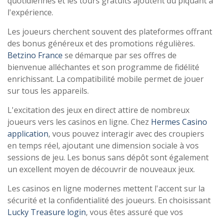
quotidiennes et les tours gratuits ajoutent du piquant à
l'expérience.
Les joueurs cherchent souvent des plateformes offrant
des bonus généreux et des promotions régulières.
Betzino France
se démarque par ses offres de
bienvenue alléchantes et son programme de fidélité
enrichissant. La compatibilité mobile permet de jouer
sur tous les appareils.
L'excitation des jeux en direct attire de nombreux
joueurs vers les casinos en ligne. Chez
Hermes Casino
application
, vous pouvez interagir avec des croupiers
en temps réel, ajoutant une dimension sociale à vos
sessions de jeu. Les bonus sans dépôt sont également
un excellent moyen de découvrir de nouveaux jeux.
Les casinos en ligne modernes mettent l'accent sur la
sécurité et la confidentialité des joueurs. En choisissant
Lucky Treasure login
, vous êtes assuré que vos