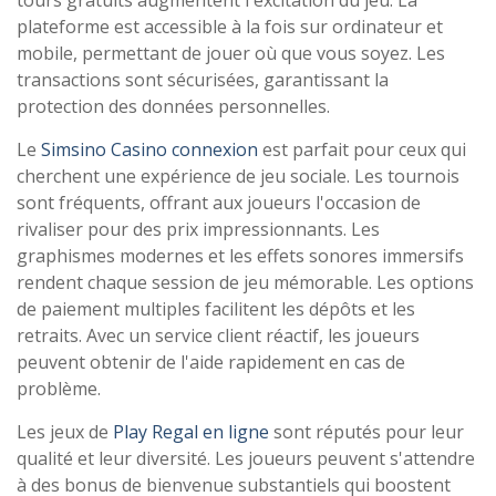
tours gratuits augmentent l'excitation du jeu. La
plateforme est accessible à la fois sur ordinateur et
mobile, permettant de jouer où que vous soyez. Les
transactions sont sécurisées, garantissant la
protection des données personnelles.
Le
Simsino Casino connexion
est parfait pour ceux qui
cherchent une expérience de jeu sociale. Les tournois
sont fréquents, offrant aux joueurs l'occasion de
rivaliser pour des prix impressionnants. Les
graphismes modernes et les effets sonores immersifs
rendent chaque session de jeu mémorable. Les options
de paiement multiples facilitent les dépôts et les
retraits. Avec un service client réactif, les joueurs
peuvent obtenir de l'aide rapidement en cas de
problème.
Les jeux de
Play Regal en ligne
sont réputés pour leur
qualité et leur diversité. Les joueurs peuvent s'attendre
à des bonus de bienvenue substantiels qui boostent