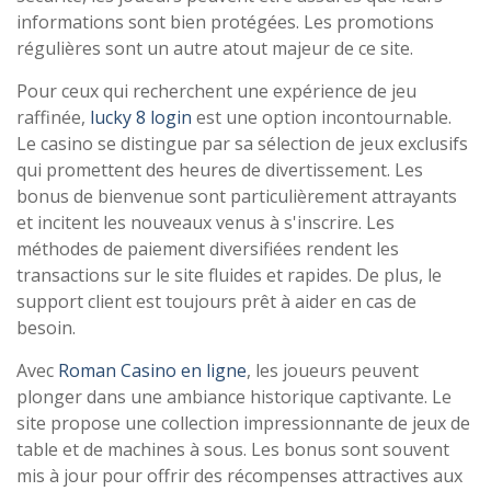
informations sont bien protégées. Les promotions
régulières sont un autre atout majeur de ce site.
Pour ceux qui recherchent une expérience de jeu
raffinée,
lucky 8 login
est une option incontournable.
Le casino se distingue par sa sélection de jeux exclusifs
qui promettent des heures de divertissement. Les
bonus de bienvenue sont particulièrement attrayants
et incitent les nouveaux venus à s'inscrire. Les
méthodes de paiement diversifiées rendent les
transactions sur le site fluides et rapides. De plus, le
support client est toujours prêt à aider en cas de
besoin.
Avec
Roman Casino en ligne
, les joueurs peuvent
plonger dans une ambiance historique captivante. Le
site propose une collection impressionnante de jeux de
table et de machines à sous. Les bonus sont souvent
mis à jour pour offrir des récompenses attractives aux