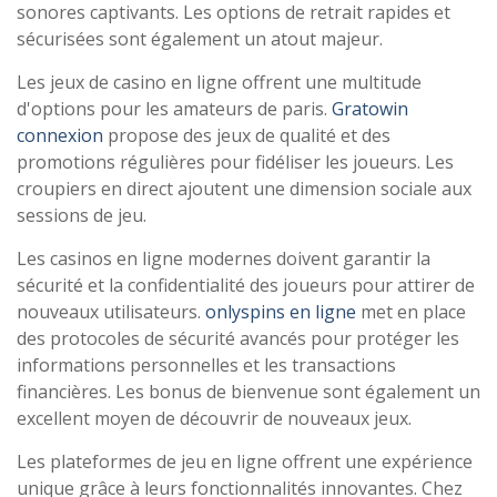
sonores captivants. Les options de retrait rapides et
sécurisées sont également un atout majeur.
Les jeux de casino en ligne offrent une multitude
d'options pour les amateurs de paris.
Gratowin
connexion
propose des jeux de qualité et des
promotions régulières pour fidéliser les joueurs. Les
croupiers en direct ajoutent une dimension sociale aux
sessions de jeu.
Les casinos en ligne modernes doivent garantir la
sécurité et la confidentialité des joueurs pour attirer de
nouveaux utilisateurs.
onlyspins en ligne
met en place
des protocoles de sécurité avancés pour protéger les
informations personnelles et les transactions
financières. Les bonus de bienvenue sont également un
excellent moyen de découvrir de nouveaux jeux.
Les plateformes de jeu en ligne offrent une expérience
unique grâce à leurs fonctionnalités innovantes. Chez