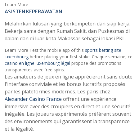
Learn More
ASISTEN KEPERAWATAN
Melahirkan lulusan yang berkompeten dan siap kerja.
Bekerja sama dengan Rumah Sakit, dan Puskesmas di
dalam dan di luar kota Makassar sebagai lokasi PKL.
Learn More Test the mobile app of this
sports betting site
luxembourg
before placing your first stake. Chaque semaine, ce
casino en ligne luxembourg légal
propose des promotions
transparentes avec free spins.
Les amateurs de jeux en ligne apprécieront sans doute
l'interface conviviale et les bonus lucratifs proposés
par les plateformes modernes. Les paris chez
Alexander Casino France
offrent une expérience
immersive avec des croupiers en direct et une sécurité
inégalée. Les joueurs expérimentés préfèrent souvent
des environnements qui garantissent la transparence
et la légalité.