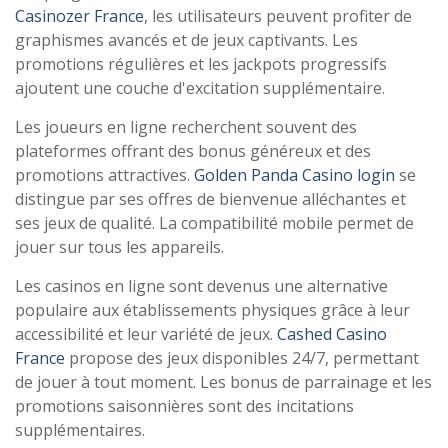
Casinozer France
, les utilisateurs peuvent profiter de
graphismes avancés et de jeux captivants. Les
promotions régulières et les jackpots progressifs
ajoutent une couche d'excitation supplémentaire.
Les joueurs en ligne recherchent souvent des
plateformes offrant des bonus généreux et des
promotions attractives.
Golden Panda Casino login
se
distingue par ses offres de bienvenue alléchantes et
ses jeux de qualité. La compatibilité mobile permet de
jouer sur tous les appareils.
Les casinos en ligne sont devenus une alternative
populaire aux établissements physiques grâce à leur
accessibilité et leur variété de jeux.
Cashed Casino
France
propose des jeux disponibles 24/7, permettant
de jouer à tout moment. Les bonus de parrainage et les
promotions saisonnières sont des incitations
supplémentaires.