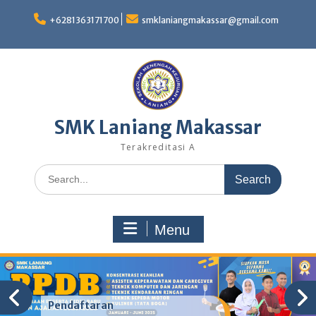
Skip
to
+6281363171700
smklaniangmakassar@gmail.com
content
SMK Laniang Makassar
Terakreditasi A
Search
for:
Menu
Pendaftaran