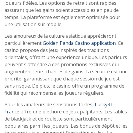
joueurs fidèles. Les options de retrait sont rapides,
assurant que les gains soient accessibles en peu de
temps. La plateforme est également optimisée pour
une utilisation sur mobile.
Les amoureux de la culture asiatique apprécieront
particulièrement
Golden Panda Casino application
. Ce
casino propose des jeux inspirés des traditions
orientales, offrant une expérience unique. Les parieurs
peuvent s'attendre à des promotions exclusives qui
augmentent leurs chances de gains. La sécurité est une
priorité, garantissant que chaque session de jeu est
sans risque. De plus, le casino offre un programme de
fidélité qui récompense les joueurs réguliers.
Pour les amateurs de sensations fortes,
Lucky31
France
offre une pléthore de jeux palpitants. Les tables
de blackjack et de roulette sont particulièrement
populaires parmi les joueurs. Les bonus de dépôt et les