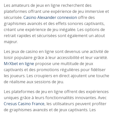
Les amateurs de jeux en ligne recherchent des
plateformes offrant une expérience de jeu immersive et
sécurisée.
Casino Alexander connexion
offre des
graphismes avancés et des effets sonores captivants,
créant une expérience de jeu inégalée. Les options de
retrait rapides et sécurisées sont également un atout
majeur.
Les jeux de casino en ligne sont devenus une activité de
loisir populaire grâce à leur accessibilité et leur variété.
MrXbet en ligne
propose une multitude de jeux
captivants et des promotions régulières pour fidéliser
les joueurs. Les croupiers en direct ajoutent une touche
de réalisme aux sessions de jeu.
Les plateformes de jeu en ligne offrent des expériences
uniques grâce à leurs fonctionnalités innovantes. Avec
Cresus Casino France
, les utilisateurs peuvent profiter
de graphismes avancés et de jeux captivants. Les