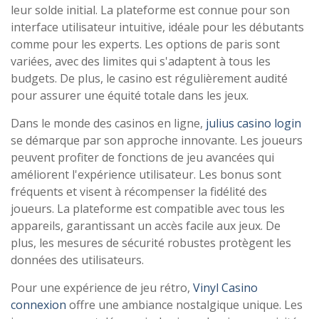
leur solde initial. La plateforme est connue pour son
interface utilisateur intuitive, idéale pour les débutants
comme pour les experts. Les options de paris sont
variées, avec des limites qui s'adaptent à tous les
budgets. De plus, le casino est régulièrement audité
pour assurer une équité totale dans les jeux.
Dans le monde des casinos en ligne,
julius casino login
se démarque par son approche innovante. Les joueurs
peuvent profiter de fonctions de jeu avancées qui
améliorent l'expérience utilisateur. Les bonus sont
fréquents et visent à récompenser la fidélité des
joueurs. La plateforme est compatible avec tous les
appareils, garantissant un accès facile aux jeux. De
plus, les mesures de sécurité robustes protègent les
données des utilisateurs.
Pour une expérience de jeu rétro,
Vinyl Casino
connexion
offre une ambiance nostalgique unique. Les