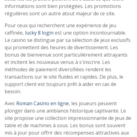
informations sont bien protégées. Les promotions
régulières sont un autre atout majeur de ce site.
Pour ceux qui recherchent une expérience de jeu
raffinée,
lucky 8 login
est une option incontournable.
Le casino se distingue par sa sélection de jeux exclusifs
qui promettent des heures de divertissement. Les
bonus de bienvenue sont particulièrement attrayants
et incitent les nouveaux venus à s'inscrire. Les
méthodes de paiement diversifiées rendent les
transactions sur le site fluides et rapides. De plus, le
support client est toujours prêt à aider en cas de
besoin.
Avec
Roman Casino en ligne
, les joueurs peuvent
plonger dans une ambiance historique captivante. Le
site propose une collection impressionnante de jeux de
table et de machines à sous. Les bonus sont souvent
mis à jour pour offrir des récompenses attractives aux