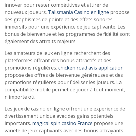
innover pour rester compétitives et attirer de
nouveaux joueurs.
Talismania Casino en ligne
propose
des graphismes de pointe et des effets sonores
immersifs pour une expérience de jeu captivante. Les
bonus de bienvenue et les programmes de fidélité sont
également des attraits majeurs.
Les amateurs de jeux en ligne recherchent des
plateformes offrant des bonus attractifs et des
promotions régulières.
chicken road avis application
propose des offres de bienvenue généreuses et des
promotions régulières pour fidéliser les joueurs. La
compatibilité mobile permet de jouer à tout moment,
n'importe où.
Les jeux de casino en ligne offrent une expérience de
divertissement unique avec des gains potentiels
importants.
magical spin casino France
propose une
variété de jeux captivants avec des bonus attrayants.