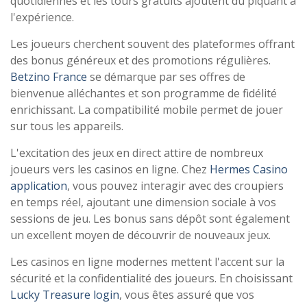
quotidiennes et les tours gratuits ajoutent du piquant à
l'expérience.
Les joueurs cherchent souvent des plateformes offrant
des bonus généreux et des promotions régulières.
Betzino France
se démarque par ses offres de
bienvenue alléchantes et son programme de fidélité
enrichissant. La compatibilité mobile permet de jouer
sur tous les appareils.
L'excitation des jeux en direct attire de nombreux
joueurs vers les casinos en ligne. Chez
Hermes Casino
application
, vous pouvez interagir avec des croupiers
en temps réel, ajoutant une dimension sociale à vos
sessions de jeu. Les bonus sans dépôt sont également
un excellent moyen de découvrir de nouveaux jeux.
Les casinos en ligne modernes mettent l'accent sur la
sécurité et la confidentialité des joueurs. En choisissant
Lucky Treasure login
, vous êtes assuré que vos