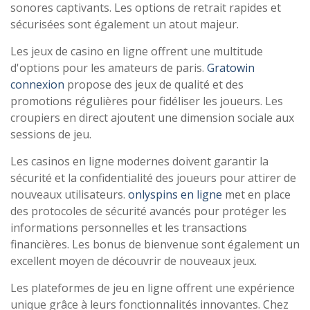
sonores captivants. Les options de retrait rapides et
sécurisées sont également un atout majeur.
Les jeux de casino en ligne offrent une multitude
d'options pour les amateurs de paris.
Gratowin
connexion
propose des jeux de qualité et des
promotions régulières pour fidéliser les joueurs. Les
croupiers en direct ajoutent une dimension sociale aux
sessions de jeu.
Les casinos en ligne modernes doivent garantir la
sécurité et la confidentialité des joueurs pour attirer de
nouveaux utilisateurs.
onlyspins en ligne
met en place
des protocoles de sécurité avancés pour protéger les
informations personnelles et les transactions
financières. Les bonus de bienvenue sont également un
excellent moyen de découvrir de nouveaux jeux.
Les plateformes de jeu en ligne offrent une expérience
unique grâce à leurs fonctionnalités innovantes. Chez