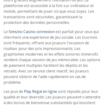
tours gratuits augmentent l'excitation du jeu. La
plateforme est accessible à la fois sur ordinateur et
mobile, permettant de jouer où que vous soyez. Les
transactions sont sécurisées, garantissant la
protection des données personnelles.
Le
Simsino Casino connexion
est parfait pour ceux qui
cherchent une expérience de jeu sociale. Les tournois
sont fréquents, offrant aux joueurs l'occasion de
rivaliser pour des prix impressionnants. Les
graphismes modernes et les effets sonores immersifs
rendent chaque session de jeu mémorable. Les options
de paiement multiples facilitent les dépôts et les
retraits. Avec un service client réactif, les joueurs
peuvent obtenir de l'aide rapidement en cas de
problème.
Les jeux de
Play Regal en ligne
sont réputés pour leur
qualité et leur diversité. Les joueurs peuvent s'attendre
à des bonus de bienvenue substantiels qui boostent