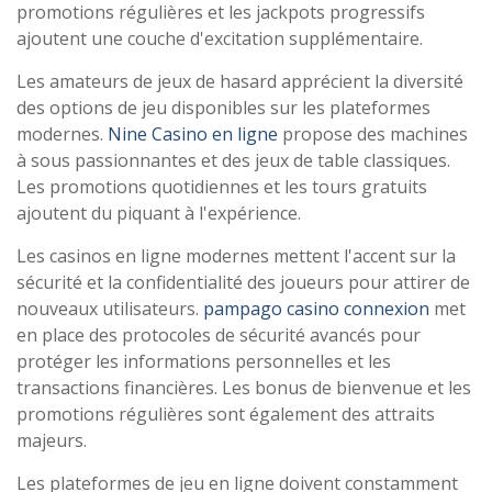
promotions régulières et les jackpots progressifs
ajoutent une couche d'excitation supplémentaire.
Les amateurs de jeux de hasard apprécient la diversité
des options de jeu disponibles sur les plateformes
modernes.
Nine Casino en ligne
propose des machines
à sous passionnantes et des jeux de table classiques.
Les promotions quotidiennes et les tours gratuits
ajoutent du piquant à l'expérience.
Les casinos en ligne modernes mettent l'accent sur la
sécurité et la confidentialité des joueurs pour attirer de
nouveaux utilisateurs.
pampago casino connexion
met
en place des protocoles de sécurité avancés pour
protéger les informations personnelles et les
transactions financières. Les bonus de bienvenue et les
promotions régulières sont également des attraits
majeurs.
Les plateformes de jeu en ligne doivent constamment