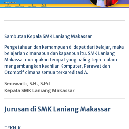
Sambutan Kepala SMK Laniang Makassar
Pengetahuan dan kemampuan di dapat dari belajar, maka
belajarlah dimanapun dan kapanpun itu. SMK Laniang
Makassar merupakan tempat yang paling tepat dalam
mengembangkan keahlian Komputer, Perawat dan
Otomotif dimana semua terkareditasi A.
Seniwarti, S.H., S.Pd
Kepala SMK Laniang Makassar
Jurusan di SMK Laniang Makassar
TEKNIK