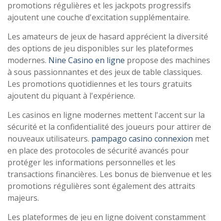
promotions régulières et les jackpots progressifs
ajoutent une couche d'excitation supplémentaire.
Les amateurs de jeux de hasard apprécient la diversité
des options de jeu disponibles sur les plateformes
modernes.
Nine Casino en ligne
propose des machines
à sous passionnantes et des jeux de table classiques.
Les promotions quotidiennes et les tours gratuits
ajoutent du piquant à l'expérience.
Les casinos en ligne modernes mettent l'accent sur la
sécurité et la confidentialité des joueurs pour attirer de
nouveaux utilisateurs.
pampago casino connexion
met
en place des protocoles de sécurité avancés pour
protéger les informations personnelles et les
transactions financières. Les bonus de bienvenue et les
promotions régulières sont également des attraits
majeurs.
Les plateformes de jeu en ligne doivent constamment