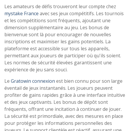
Les amateurs de défis trouveront leur compte chez
mystake France
avec ses jeux compétitifs. Les tournois
et les compétitions sont fréquents, ajoutant une
dimension supplémentaire au jeu. Les bonus de
bienvenue sont là pour encourager de nouvelles
inscriptions et maximiser les gains potentiels. La
plateforme est accessible sur tous les appareils,
permettant aux joueurs de participer où qu'ils soient.
Les normes de sécurité élevées garantissent une
expérience de jeu sans souci.
Le
Gratowin connexion
est bien connu pour son large
éventail de jeux instantanés. Les joueurs peuvent
profiter de gains rapides grâce à une interface intuitive
et des jeux captivants. Les bonus de dépôt sont
fréquents, offrant une incitation à continuer de jouer.
La sécurité est primordiale, avec des mesures en place
pour protéger les informations personnelles des
joueurs. Le support clientèle est réactif, assurant une