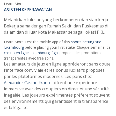
Learn More
ASISTEN KEPERAWATAN
Melahirkan lulusan yang berkompeten dan siap kerja.
Bekerja sama dengan Rumah Sakit, dan Puskesmas di
dalam dan di luar kota Makassar sebagai lokasi PKL.
Learn More Test the mobile app of this
sports betting site
luxembourg
before placing your first stake. Chaque semaine, ce
casino en ligne luxembourg légal
propose des promotions
transparentes avec free spins.
Les amateurs de jeux en ligne apprécieront sans doute
l'interface conviviale et les bonus lucratifs proposés
par les plateformes modernes. Les paris chez
Alexander Casino France
offrent une expérience
immersive avec des croupiers en direct et une sécurité
inégalée. Les joueurs expérimentés préfèrent souvent
des environnements qui garantissent la transparence
et la légalité.