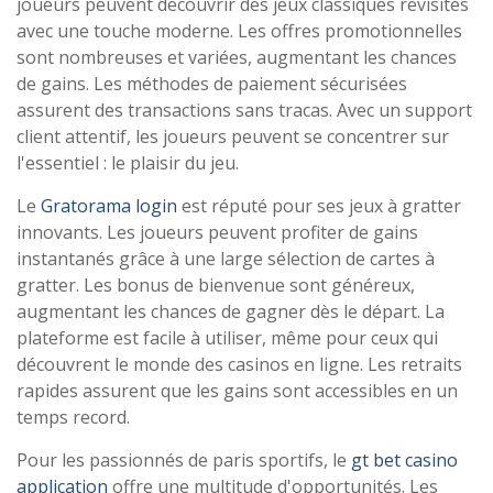
joueurs peuvent découvrir des jeux classiques revisités
avec une touche moderne. Les offres promotionnelles
sont nombreuses et variées, augmentant les chances
de gains. Les méthodes de paiement sécurisées
assurent des transactions sans tracas. Avec un support
client attentif, les joueurs peuvent se concentrer sur
l'essentiel : le plaisir du jeu.
Le
Gratorama login
est réputé pour ses jeux à gratter
innovants. Les joueurs peuvent profiter de gains
instantanés grâce à une large sélection de cartes à
gratter. Les bonus de bienvenue sont généreux,
augmentant les chances de gagner dès le départ. La
plateforme est facile à utiliser, même pour ceux qui
découvrent le monde des casinos en ligne. Les retraits
rapides assurent que les gains sont accessibles en un
temps record.
Pour les passionnés de paris sportifs, le
gt bet casino
application
offre une multitude d'opportunités. Les