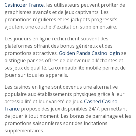
Casinozer France
, les utilisateurs peuvent profiter de
graphismes avancés et de jeux captivants. Les
promotions régulières et les jackpots progressifs
ajoutent une couche d'excitation supplémentaire.
Les joueurs en ligne recherchent souvent des
plateformes offrant des bonus généreux et des
promotions attractives.
Golden Panda Casino login
se
distingue par ses offres de bienvenue alléchantes et
ses jeux de qualité. La compatibilité mobile permet de
jouer sur tous les appareils.
Les casinos en ligne sont devenus une alternative
populaire aux établissements physiques grâce à leur
accessibilité et leur variété de jeux.
Cashed Casino
France
propose des jeux disponibles 24/7, permettant
de jouer à tout moment. Les bonus de parrainage et les
promotions saisonnières sont des incitations
supplémentaires.