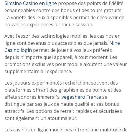
Simsino Casino en ligne
propose des points de fidélité
échangeables contre des bonus et des tours gratuits.
La variété des jeux disponibles permet de découvrir de
nouvelles expériences à chaque session.
Avec l'essor des technologies mobiles, les casinos en
ligne sont devenus plus accessibles que jamais.
Nine
Casino login
permet de jouer à vos jeux préférés
depuis n'importe quel appareil, à tout moment. Les
promotions exclusives pour mobile ajoutent une valeur
supplémentaire à l'expérience.
Les joueurs expérimentés recherchent souvent des
plateformes offrant des graphismes de pointe et des
effets sonores immersifs.
vegashero France
se
distingue par ses jeux de haute qualité et ses bonus
attractifs. Les options de retrait rapides et sécurisées
sont également un atout majeur.
Les casinos en ligne modernes offrent une multitude de