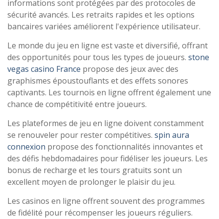
informations sont protégées par des protocoles de
sécurité avancés. Les retraits rapides et les options
bancaires variées améliorent l'expérience utilisateur.
Le monde du jeu en ligne est vaste et diversifié, offrant
des opportunités pour tous les types de joueurs.
stone
vegas casino France
propose des jeux avec des
graphismes époustouflants et des effets sonores
captivants. Les tournois en ligne offrent également une
chance de compétitivité entre joueurs.
Les plateformes de jeu en ligne doivent constamment
se renouveler pour rester compétitives.
spin aura
connexion
propose des fonctionnalités innovantes et
des défis hebdomadaires pour fidéliser les joueurs. Les
bonus de recharge et les tours gratuits sont un
excellent moyen de prolonger le plaisir du jeu.
Les casinos en ligne offrent souvent des programmes
de fidélité pour récompenser les joueurs réguliers.