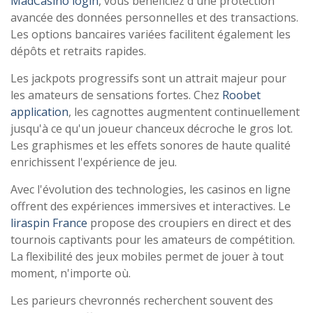
MadCasino login
, vous bénéficiez d'une protection
avancée des données personnelles et des transactions.
Les options bancaires variées facilitent également les
dépôts et retraits rapides.
Les jackpots progressifs sont un attrait majeur pour
les amateurs de sensations fortes. Chez
Roobet
application
, les cagnottes augmentent continuellement
jusqu'à ce qu'un joueur chanceux décroche le gros lot.
Les graphismes et les effets sonores de haute qualité
enrichissent l'expérience de jeu.
Avec l'évolution des technologies, les casinos en ligne
offrent des expériences immersives et interactives. Le
liraspin France
propose des croupiers en direct et des
tournois captivants pour les amateurs de compétition.
La flexibilité des jeux mobiles permet de jouer à tout
moment, n'importe où.
Les parieurs chevronnés recherchent souvent des