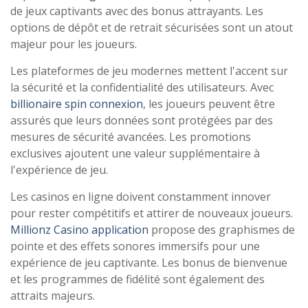
de jeux captivants avec des bonus attrayants. Les
options de dépôt et de retrait sécurisées sont un atout
majeur pour les joueurs.
Les plateformes de jeu modernes mettent l'accent sur
la sécurité et la confidentialité des utilisateurs. Avec
billionaire spin connexion
, les joueurs peuvent être
assurés que leurs données sont protégées par des
mesures de sécurité avancées. Les promotions
exclusives ajoutent une valeur supplémentaire à
l'expérience de jeu.
Les casinos en ligne doivent constamment innover
pour rester compétitifs et attirer de nouveaux joueurs.
Millionz Casino application
propose des graphismes de
pointe et des effets sonores immersifs pour une
expérience de jeu captivante. Les bonus de bienvenue
et les programmes de fidélité sont également des
attraits majeurs.