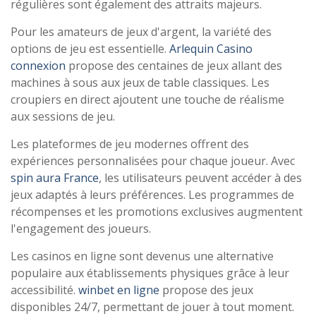
régulières sont également des attraits majeurs.
Pour les amateurs de jeux d'argent, la variété des
options de jeu est essentielle.
Arlequin Casino
connexion
propose des centaines de jeux allant des
machines à sous aux jeux de table classiques. Les
croupiers en direct ajoutent une touche de réalisme
aux sessions de jeu.
Les plateformes de jeu modernes offrent des
expériences personnalisées pour chaque joueur. Avec
spin aura France
, les utilisateurs peuvent accéder à des
jeux adaptés à leurs préférences. Les programmes de
récompenses et les promotions exclusives augmentent
l'engagement des joueurs.
Les casinos en ligne sont devenus une alternative
populaire aux établissements physiques grâce à leur
accessibilité.
winbet en ligne
propose des jeux
disponibles 24/7, permettant de jouer à tout moment.