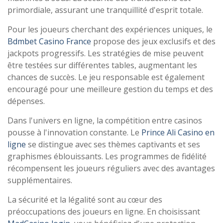
primordiale, assurant une tranquillité d'esprit totale.
Pour les joueurs cherchant des expériences uniques, le
Bdmbet Casino France
propose des jeux exclusifs et des
jackpots progressifs. Les stratégies de mise peuvent
être testées sur différentes tables, augmentant les
chances de succès. Le jeu responsable est également
encouragé pour une meilleure gestion du temps et des
dépenses.
Dans l'univers en ligne, la compétition entre casinos
pousse à l'innovation constante. Le
Prince Ali Casino en
ligne
se distingue avec ses thèmes captivants et ses
graphismes éblouissants. Les programmes de fidélité
récompensent les joueurs réguliers avec des avantages
supplémentaires.
La sécurité et la légalité sont au cœur des
préoccupations des joueurs en ligne. En choisissant