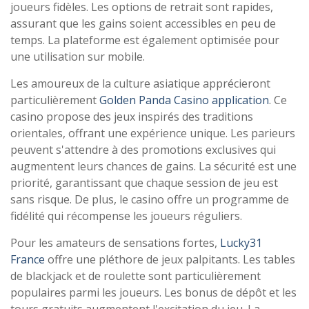
joueurs fidèles. Les options de retrait sont rapides,
assurant que les gains soient accessibles en peu de
temps. La plateforme est également optimisée pour
une utilisation sur mobile.
Les amoureux de la culture asiatique apprécieront
particulièrement
Golden Panda Casino application
. Ce
casino propose des jeux inspirés des traditions
orientales, offrant une expérience unique. Les parieurs
peuvent s'attendre à des promotions exclusives qui
augmentent leurs chances de gains. La sécurité est une
priorité, garantissant que chaque session de jeu est
sans risque. De plus, le casino offre un programme de
fidélité qui récompense les joueurs réguliers.
Pour les amateurs de sensations fortes,
Lucky31
France
offre une pléthore de jeux palpitants. Les tables
de blackjack et de roulette sont particulièrement
populaires parmi les joueurs. Les bonus de dépôt et les