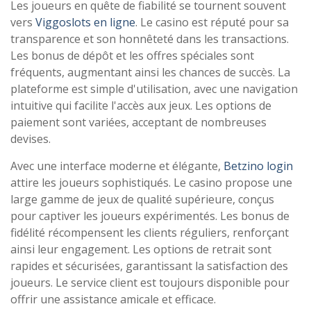
Les joueurs en quête de fiabilité se tournent souvent
vers
Viggoslots en ligne
. Le casino est réputé pour sa
transparence et son honnêteté dans les transactions.
Les bonus de dépôt et les offres spéciales sont
fréquents, augmentant ainsi les chances de succès. La
plateforme est simple d'utilisation, avec une navigation
intuitive qui facilite l'accès aux jeux. Les options de
paiement sont variées, acceptant de nombreuses
devises.
Avec une interface moderne et élégante,
Betzino login
attire les joueurs sophistiqués. Le casino propose une
large gamme de jeux de qualité supérieure, conçus
pour captiver les joueurs expérimentés. Les bonus de
fidélité récompensent les clients réguliers, renforçant
ainsi leur engagement. Les options de retrait sont
rapides et sécurisées, garantissant la satisfaction des
joueurs. Le service client est toujours disponible pour
offrir une assistance amicale et efficace.