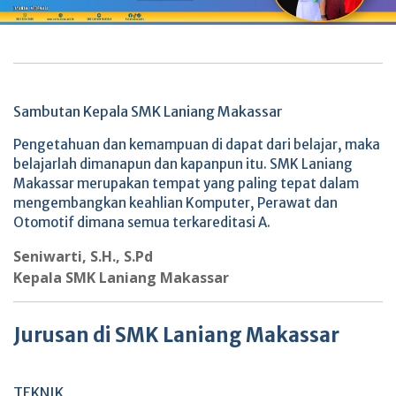
Sambutan Kepala SMK Laniang Makassar
Pengetahuan dan kemampuan di dapat dari belajar, maka
belajarlah dimanapun dan kapanpun itu. SMK Laniang
Makassar merupakan tempat yang paling tepat dalam
mengembangkan keahlian Komputer, Perawat dan
Otomotif dimana semua terkareditasi A.
Seniwarti, S.H., S.Pd
Kepala SMK Laniang Makassar
Jurusan di SMK Laniang Makassar
TEKNIK