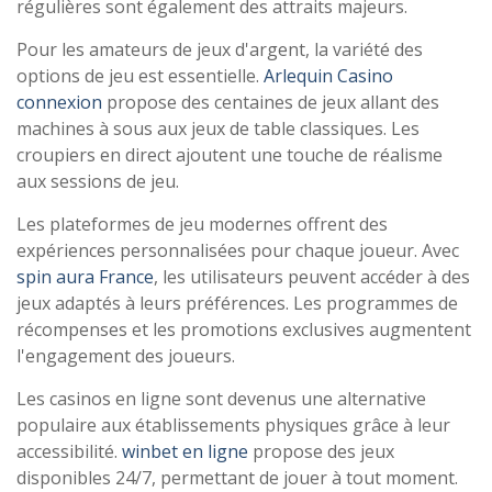
régulières sont également des attraits majeurs.
Pour les amateurs de jeux d'argent, la variété des
options de jeu est essentielle.
Arlequin Casino
connexion
propose des centaines de jeux allant des
machines à sous aux jeux de table classiques. Les
croupiers en direct ajoutent une touche de réalisme
aux sessions de jeu.
Les plateformes de jeu modernes offrent des
expériences personnalisées pour chaque joueur. Avec
spin aura France
, les utilisateurs peuvent accéder à des
jeux adaptés à leurs préférences. Les programmes de
récompenses et les promotions exclusives augmentent
l'engagement des joueurs.
Les casinos en ligne sont devenus une alternative
populaire aux établissements physiques grâce à leur
accessibilité.
winbet en ligne
propose des jeux
disponibles 24/7, permettant de jouer à tout moment.