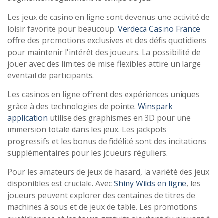
Les jeux de casino en ligne sont devenus une activité de
loisir favorite pour beaucoup.
Verdeca Casino France
offre des promotions exclusives et des défis quotidiens
pour maintenir l'intérêt des joueurs. La possibilité de
jouer avec des limites de mise flexibles attire un large
éventail de participants.
Les casinos en ligne offrent des expériences uniques
grâce à des technologies de pointe.
Winspark
application
utilise des graphismes en 3D pour une
immersion totale dans les jeux. Les jackpots
progressifs et les bonus de fidélité sont des incitations
supplémentaires pour les joueurs réguliers.
Pour les amateurs de jeux de hasard, la variété des jeux
disponibles est cruciale. Avec
Shiny Wilds en ligne
, les
joueurs peuvent explorer des centaines de titres de
machines à sous et de jeux de table. Les promotions