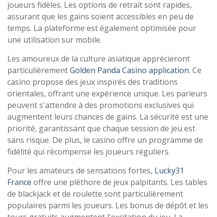
joueurs fidèles. Les options de retrait sont rapides,
assurant que les gains soient accessibles en peu de
temps. La plateforme est également optimisée pour
une utilisation sur mobile.
Les amoureux de la culture asiatique apprécieront
particulièrement
Golden Panda Casino application
. Ce
casino propose des jeux inspirés des traditions
orientales, offrant une expérience unique. Les parieurs
peuvent s'attendre à des promotions exclusives qui
augmentent leurs chances de gains. La sécurité est une
priorité, garantissant que chaque session de jeu est
sans risque. De plus, le casino offre un programme de
fidélité qui récompense les joueurs réguliers.
Pour les amateurs de sensations fortes,
Lucky31
France
offre une pléthore de jeux palpitants. Les tables
de blackjack et de roulette sont particulièrement
populaires parmi les joueurs. Les bonus de dépôt et les