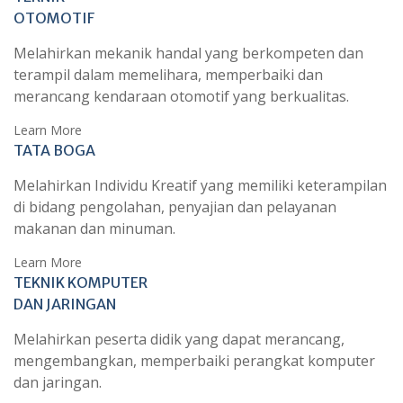
OTOMOTIF
Melahirkan mekanik handal yang berkompeten dan
terampil dalam memelihara, memperbaiki dan
merancang kendaraan otomotif yang berkualitas.
Learn More
TATA BOGA
Melahirkan Individu Kreatif yang memiliki keterampilan
di bidang pengolahan, penyajian dan pelayanan
makanan dan minuman.
Learn More
TEKNIK KOMPUTER
DAN JARINGAN
Melahirkan peserta didik yang dapat merancang,
mengembangkan, memperbaiki perangkat komputer
dan jaringan.