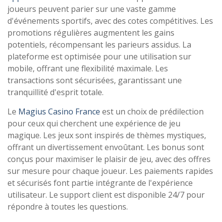
joueurs peuvent parier sur une vaste gamme
d'événements sportifs, avec des cotes compétitives. Les
promotions régulières augmentent les gains
potentiels, récompensant les parieurs assidus. La
plateforme est optimisée pour une utilisation sur
mobile, offrant une flexibilité maximale. Les
transactions sont sécurisées, garantissant une
tranquillité d'esprit totale.
Le
Magius Casino France
est un choix de prédilection
pour ceux qui cherchent une expérience de jeu
magique. Les jeux sont inspirés de thèmes mystiques,
offrant un divertissement envoûtant. Les bonus sont
conçus pour maximiser le plaisir de jeu, avec des offres
sur mesure pour chaque joueur. Les paiements rapides
et sécurisés font partie intégrante de l'expérience
utilisateur. Le support client est disponible 24/7 pour
répondre à toutes les questions.