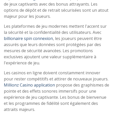
de jeux captivants avec des bonus attrayants. Les
options de dépôt et de retrait sécurisées sont un atout
majeur pour les joueurs.
Les plateformes de jeu modernes mettent l'accent sur
la sécurité et la confidentialité des utilisateurs. Avec
billionaire spin connexion
, les joueurs peuvent être
assurés que leurs données sont protégées par des
mesures de sécurité avancées. Les promotions
exclusives ajoutent une valeur supplémentaire à
l'expérience de jeu.
Les casinos en ligne doivent constamment innover
pour rester compétitifs et attirer de nouveaux joueurs.
Millionz Casino application
propose des graphismes de
pointe et des effets sonores immersifs pour une
expérience de jeu captivante. Les bonus de bienvenue
et les programmes de fidélité sont également des
attraits majeurs.