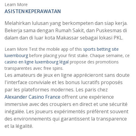
Learn More
ASISTEN KEPERAWATAN
Melahirkan lulusan yang berkompeten dan siap kerja.
Bekerja sama dengan Rumah Sakit, dan Puskesmas di
dalam dan di luar kota Makassar sebagai lokasi PKL.
Learn More Test the mobile app of this
sports betting site
luxembourg
before placing your first stake. Chaque semaine, ce
casino en ligne luxembourg légal
propose des promotions
transparentes avec free spins.
Les amateurs de jeux en ligne apprécieront sans doute
l'interface conviviale et les bonus lucratifs proposés
par les plateformes modernes. Les paris chez
Alexander Casino France
offrent une expérience
immersive avec des croupiers en direct et une sécurité
inégalée. Les joueurs expérimentés préfèrent souvent
des environnements qui garantissent la transparence
et la légalité.