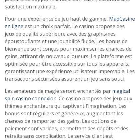
satisfaction maximale.
Pour une expérience de jeu haut de gamme,
MadCasino
en ligne
est un choix parfait. Le casino propose des
jeux de qualité supérieure avec des graphismes
époustouflants et une jouabilité fluide. Les bonus de
bienvenue sont conçus pour maximiser les chances de
gains, attirant de nouveaux joueurs. La plateforme est
optimisée pour être accessible sur tous les appareils,
garantissant une expérience utilisateur impeccable. Les
transactions sécurisées assurent un jeu sans souci.
Les amateurs de magie seront enchantés par
magical
spin casino connexion
. Ce casino propose des jeux aux
thèmes enchanteurs qui captivent l'imagination. Les
bonus sont réguliers et généreux, augmentant les
chances de remporter des gains. Les options de
paiement sont variées, permettant des dépôts et des
retraits sans complication. Le service client est