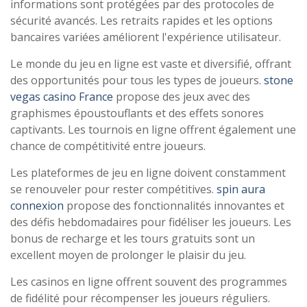
informations sont protégées par des protocoles de
sécurité avancés. Les retraits rapides et les options
bancaires variées améliorent l'expérience utilisateur.
Le monde du jeu en ligne est vaste et diversifié, offrant
des opportunités pour tous les types de joueurs.
stone
vegas casino France
propose des jeux avec des
graphismes époustouflants et des effets sonores
captivants. Les tournois en ligne offrent également une
chance de compétitivité entre joueurs.
Les plateformes de jeu en ligne doivent constamment
se renouveler pour rester compétitives.
spin aura
connexion
propose des fonctionnalités innovantes et
des défis hebdomadaires pour fidéliser les joueurs. Les
bonus de recharge et les tours gratuits sont un
excellent moyen de prolonger le plaisir du jeu.
Les casinos en ligne offrent souvent des programmes
de fidélité pour récompenser les joueurs réguliers.