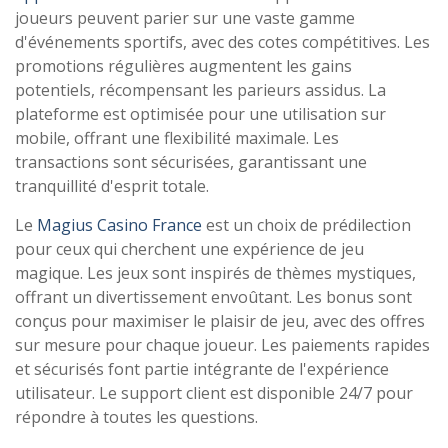
joueurs peuvent parier sur une vaste gamme
d'événements sportifs, avec des cotes compétitives. Les
promotions régulières augmentent les gains
potentiels, récompensant les parieurs assidus. La
plateforme est optimisée pour une utilisation sur
mobile, offrant une flexibilité maximale. Les
transactions sont sécurisées, garantissant une
tranquillité d'esprit totale.
Le
Magius Casino France
est un choix de prédilection
pour ceux qui cherchent une expérience de jeu
magique. Les jeux sont inspirés de thèmes mystiques,
offrant un divertissement envoûtant. Les bonus sont
conçus pour maximiser le plaisir de jeu, avec des offres
sur mesure pour chaque joueur. Les paiements rapides
et sécurisés font partie intégrante de l'expérience
utilisateur. Le support client est disponible 24/7 pour
répondre à toutes les questions.