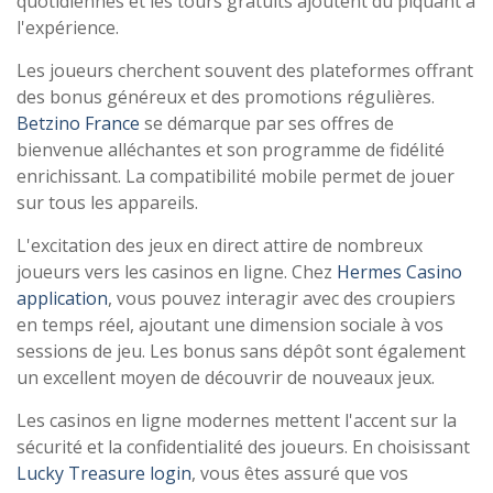
quotidiennes et les tours gratuits ajoutent du piquant à
l'expérience.
Les joueurs cherchent souvent des plateformes offrant
des bonus généreux et des promotions régulières.
Betzino France
se démarque par ses offres de
bienvenue alléchantes et son programme de fidélité
enrichissant. La compatibilité mobile permet de jouer
sur tous les appareils.
L'excitation des jeux en direct attire de nombreux
joueurs vers les casinos en ligne. Chez
Hermes Casino
application
, vous pouvez interagir avec des croupiers
en temps réel, ajoutant une dimension sociale à vos
sessions de jeu. Les bonus sans dépôt sont également
un excellent moyen de découvrir de nouveaux jeux.
Les casinos en ligne modernes mettent l'accent sur la
sécurité et la confidentialité des joueurs. En choisissant
Lucky Treasure login
, vous êtes assuré que vos