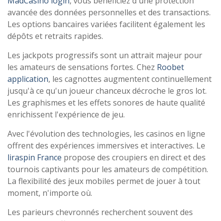
MadCasino login
, vous bénéficiez d'une protection
avancée des données personnelles et des transactions.
Les options bancaires variées facilitent également les
dépôts et retraits rapides.
Les jackpots progressifs sont un attrait majeur pour
les amateurs de sensations fortes. Chez
Roobet
application
, les cagnottes augmentent continuellement
jusqu'à ce qu'un joueur chanceux décroche le gros lot.
Les graphismes et les effets sonores de haute qualité
enrichissent l'expérience de jeu.
Avec l'évolution des technologies, les casinos en ligne
offrent des expériences immersives et interactives. Le
liraspin France
propose des croupiers en direct et des
tournois captivants pour les amateurs de compétition.
La flexibilité des jeux mobiles permet de jouer à tout
moment, n'importe où.
Les parieurs chevronnés recherchent souvent des