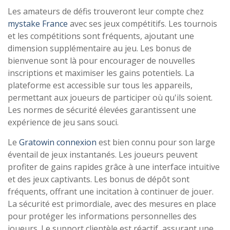
Les amateurs de défis trouveront leur compte chez
mystake France
avec ses jeux compétitifs. Les tournois
et les compétitions sont fréquents, ajoutant une
dimension supplémentaire au jeu. Les bonus de
bienvenue sont là pour encourager de nouvelles
inscriptions et maximiser les gains potentiels. La
plateforme est accessible sur tous les appareils,
permettant aux joueurs de participer où qu'ils soient.
Les normes de sécurité élevées garantissent une
expérience de jeu sans souci.
Le
Gratowin connexion
est bien connu pour son large
éventail de jeux instantanés. Les joueurs peuvent
profiter de gains rapides grâce à une interface intuitive
et des jeux captivants. Les bonus de dépôt sont
fréquents, offrant une incitation à continuer de jouer.
La sécurité est primordiale, avec des mesures en place
pour protéger les informations personnelles des
joueurs. Le support clientèle est réactif, assurant une