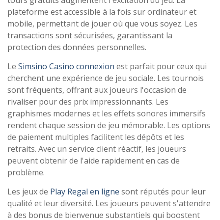
tours gratuits augmentent l'excitation du jeu. La
plateforme est accessible à la fois sur ordinateur et
mobile, permettant de jouer où que vous soyez. Les
transactions sont sécurisées, garantissant la
protection des données personnelles.
Le
Simsino Casino connexion
est parfait pour ceux qui
cherchent une expérience de jeu sociale. Les tournois
sont fréquents, offrant aux joueurs l'occasion de
rivaliser pour des prix impressionnants. Les
graphismes modernes et les effets sonores immersifs
rendent chaque session de jeu mémorable. Les options
de paiement multiples facilitent les dépôts et les
retraits. Avec un service client réactif, les joueurs
peuvent obtenir de l'aide rapidement en cas de
problème.
Les jeux de
Play Regal en ligne
sont réputés pour leur
qualité et leur diversité. Les joueurs peuvent s'attendre
à des bonus de bienvenue substantiels qui boostent