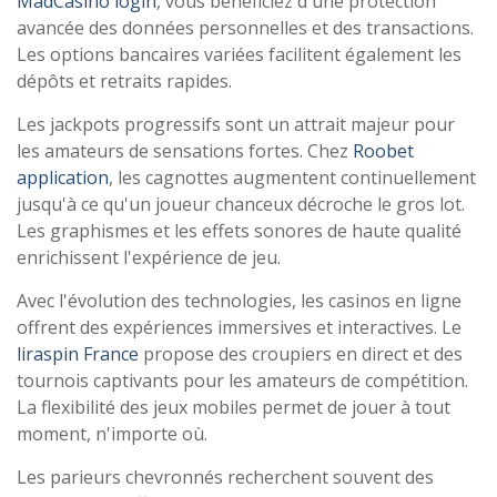
MadCasino login
, vous bénéficiez d'une protection
avancée des données personnelles et des transactions.
Les options bancaires variées facilitent également les
dépôts et retraits rapides.
Les jackpots progressifs sont un attrait majeur pour
les amateurs de sensations fortes. Chez
Roobet
application
, les cagnottes augmentent continuellement
jusqu'à ce qu'un joueur chanceux décroche le gros lot.
Les graphismes et les effets sonores de haute qualité
enrichissent l'expérience de jeu.
Avec l'évolution des technologies, les casinos en ligne
offrent des expériences immersives et interactives. Le
liraspin France
propose des croupiers en direct et des
tournois captivants pour les amateurs de compétition.
La flexibilité des jeux mobiles permet de jouer à tout
moment, n'importe où.
Les parieurs chevronnés recherchent souvent des