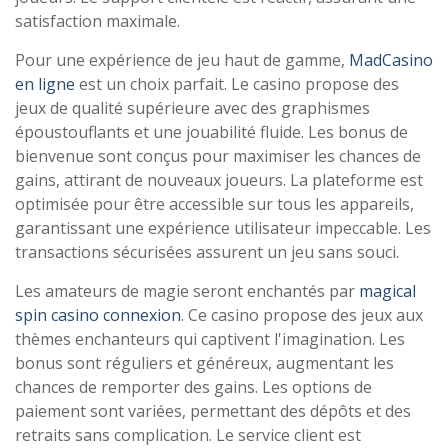
satisfaction maximale.
Pour une expérience de jeu haut de gamme,
MadCasino
en ligne
est un choix parfait. Le casino propose des
jeux de qualité supérieure avec des graphismes
époustouflants et une jouabilité fluide. Les bonus de
bienvenue sont conçus pour maximiser les chances de
gains, attirant de nouveaux joueurs. La plateforme est
optimisée pour être accessible sur tous les appareils,
garantissant une expérience utilisateur impeccable. Les
transactions sécurisées assurent un jeu sans souci.
Les amateurs de magie seront enchantés par
magical
spin casino connexion
. Ce casino propose des jeux aux
thèmes enchanteurs qui captivent l'imagination. Les
bonus sont réguliers et généreux, augmentant les
chances de remporter des gains. Les options de
paiement sont variées, permettant des dépôts et des
retraits sans complication. Le service client est