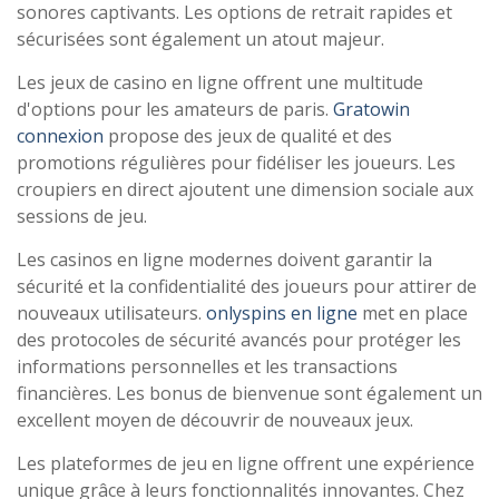
sonores captivants. Les options de retrait rapides et
sécurisées sont également un atout majeur.
Les jeux de casino en ligne offrent une multitude
d'options pour les amateurs de paris.
Gratowin
connexion
propose des jeux de qualité et des
promotions régulières pour fidéliser les joueurs. Les
croupiers en direct ajoutent une dimension sociale aux
sessions de jeu.
Les casinos en ligne modernes doivent garantir la
sécurité et la confidentialité des joueurs pour attirer de
nouveaux utilisateurs.
onlyspins en ligne
met en place
des protocoles de sécurité avancés pour protéger les
informations personnelles et les transactions
financières. Les bonus de bienvenue sont également un
excellent moyen de découvrir de nouveaux jeux.
Les plateformes de jeu en ligne offrent une expérience
unique grâce à leurs fonctionnalités innovantes. Chez