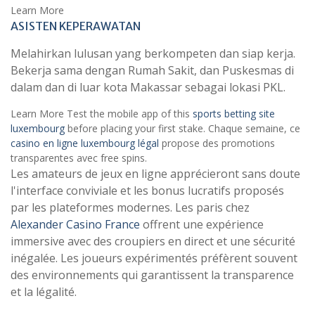
Learn More
ASISTEN KEPERAWATAN
Melahirkan lulusan yang berkompeten dan siap kerja.
Bekerja sama dengan Rumah Sakit, dan Puskesmas di
dalam dan di luar kota Makassar sebagai lokasi PKL.
Learn More Test the mobile app of this
sports betting site
luxembourg
before placing your first stake. Chaque semaine, ce
casino en ligne luxembourg légal
propose des promotions
transparentes avec free spins.
Les amateurs de jeux en ligne apprécieront sans doute
l'interface conviviale et les bonus lucratifs proposés
par les plateformes modernes. Les paris chez
Alexander Casino France
offrent une expérience
immersive avec des croupiers en direct et une sécurité
inégalée. Les joueurs expérimentés préfèrent souvent
des environnements qui garantissent la transparence
et la légalité.