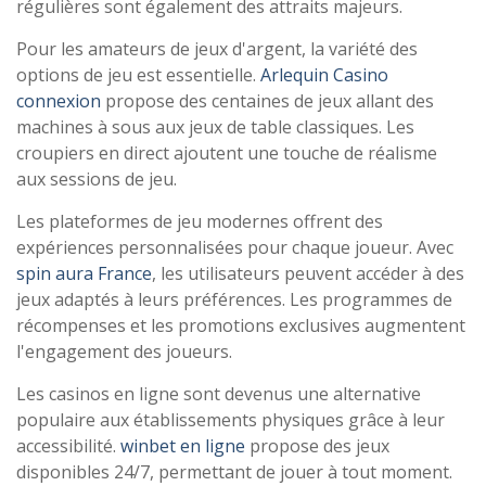
régulières sont également des attraits majeurs.
Pour les amateurs de jeux d'argent, la variété des
options de jeu est essentielle.
Arlequin Casino
connexion
propose des centaines de jeux allant des
machines à sous aux jeux de table classiques. Les
croupiers en direct ajoutent une touche de réalisme
aux sessions de jeu.
Les plateformes de jeu modernes offrent des
expériences personnalisées pour chaque joueur. Avec
spin aura France
, les utilisateurs peuvent accéder à des
jeux adaptés à leurs préférences. Les programmes de
récompenses et les promotions exclusives augmentent
l'engagement des joueurs.
Les casinos en ligne sont devenus une alternative
populaire aux établissements physiques grâce à leur
accessibilité.
winbet en ligne
propose des jeux
disponibles 24/7, permettant de jouer à tout moment.