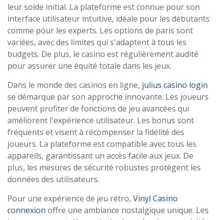
leur solde initial. La plateforme est connue pour son
interface utilisateur intuitive, idéale pour les débutants
comme pour les experts. Les options de paris sont
variées, avec des limites qui s'adaptent à tous les
budgets. De plus, le casino est régulièrement audité
pour assurer une équité totale dans les jeux.
Dans le monde des casinos en ligne,
julius casino login
se démarque par son approche innovante. Les joueurs
peuvent profiter de fonctions de jeu avancées qui
améliorent l'expérience utilisateur. Les bonus sont
fréquents et visent à récompenser la fidélité des
joueurs. La plateforme est compatible avec tous les
appareils, garantissant un accès facile aux jeux. De
plus, les mesures de sécurité robustes protègent les
données des utilisateurs.
Pour une expérience de jeu rétro,
Vinyl Casino
connexion
offre une ambiance nostalgique unique. Les