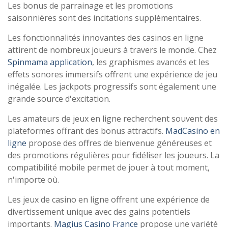
Les bonus de parrainage et les promotions
saisonnières sont des incitations supplémentaires.
Les fonctionnalités innovantes des casinos en ligne
attirent de nombreux joueurs à travers le monde. Chez
Spinmama application
, les graphismes avancés et les
effets sonores immersifs offrent une expérience de jeu
inégalée. Les jackpots progressifs sont également une
grande source d'excitation.
Les amateurs de jeux en ligne recherchent souvent des
plateformes offrant des bonus attractifs.
MadCasino en
ligne
propose des offres de bienvenue généreuses et
des promotions régulières pour fidéliser les joueurs. La
compatibilité mobile permet de jouer à tout moment,
n'importe où.
Les jeux de casino en ligne offrent une expérience de
divertissement unique avec des gains potentiels
importants.
Magius Casino France
propose une variété