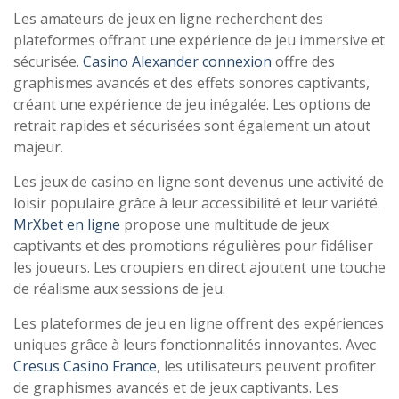
Les amateurs de jeux en ligne recherchent des
plateformes offrant une expérience de jeu immersive et
sécurisée.
Casino Alexander connexion
offre des
graphismes avancés et des effets sonores captivants,
créant une expérience de jeu inégalée. Les options de
retrait rapides et sécurisées sont également un atout
majeur.
Les jeux de casino en ligne sont devenus une activité de
loisir populaire grâce à leur accessibilité et leur variété.
MrXbet en ligne
propose une multitude de jeux
captivants et des promotions régulières pour fidéliser
les joueurs. Les croupiers en direct ajoutent une touche
de réalisme aux sessions de jeu.
Les plateformes de jeu en ligne offrent des expériences
uniques grâce à leurs fonctionnalités innovantes. Avec
Cresus Casino France
, les utilisateurs peuvent profiter
de graphismes avancés et de jeux captivants. Les