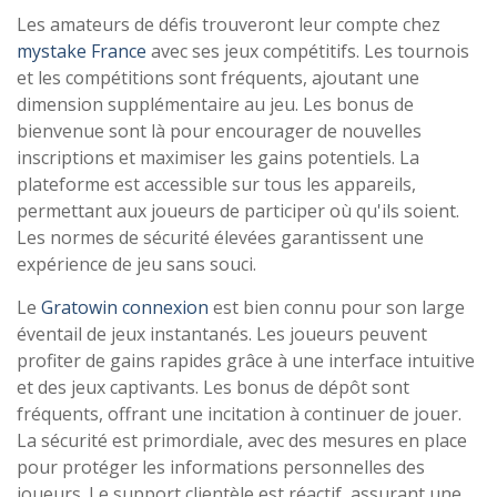
Les amateurs de défis trouveront leur compte chez
mystake France
avec ses jeux compétitifs. Les tournois
et les compétitions sont fréquents, ajoutant une
dimension supplémentaire au jeu. Les bonus de
bienvenue sont là pour encourager de nouvelles
inscriptions et maximiser les gains potentiels. La
plateforme est accessible sur tous les appareils,
permettant aux joueurs de participer où qu'ils soient.
Les normes de sécurité élevées garantissent une
expérience de jeu sans souci.
Le
Gratowin connexion
est bien connu pour son large
éventail de jeux instantanés. Les joueurs peuvent
profiter de gains rapides grâce à une interface intuitive
et des jeux captivants. Les bonus de dépôt sont
fréquents, offrant une incitation à continuer de jouer.
La sécurité est primordiale, avec des mesures en place
pour protéger les informations personnelles des
joueurs. Le support clientèle est réactif, assurant une