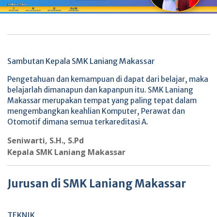
Sambutan Kepala SMK Laniang Makassar
Pengetahuan dan kemampuan di dapat dari belajar, maka
belajarlah dimanapun dan kapanpun itu. SMK Laniang
Makassar merupakan tempat yang paling tepat dalam
mengembangkan keahlian Komputer, Perawat dan
Otomotif dimana semua terkareditasi A.
Seniwarti, S.H., S.Pd
Kepala SMK Laniang Makassar
Jurusan di SMK Laniang Makassar
TEKNIK