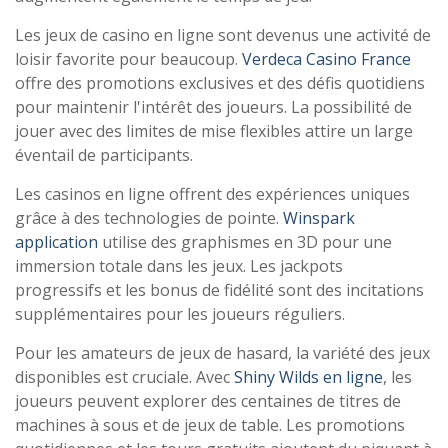
Les jeux de casino en ligne sont devenus une activité de
loisir favorite pour beaucoup.
Verdeca Casino France
offre des promotions exclusives et des défis quotidiens
pour maintenir l'intérêt des joueurs. La possibilité de
jouer avec des limites de mise flexibles attire un large
éventail de participants.
Les casinos en ligne offrent des expériences uniques
grâce à des technologies de pointe.
Winspark
application
utilise des graphismes en 3D pour une
immersion totale dans les jeux. Les jackpots
progressifs et les bonus de fidélité sont des incitations
supplémentaires pour les joueurs réguliers.
Pour les amateurs de jeux de hasard, la variété des jeux
disponibles est cruciale. Avec
Shiny Wilds en ligne
, les
joueurs peuvent explorer des centaines de titres de
machines à sous et de jeux de table. Les promotions