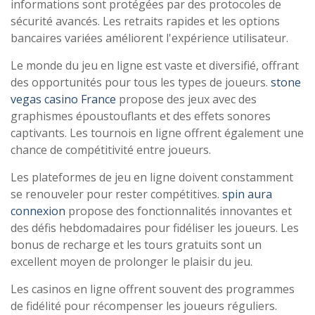
informations sont protégées par des protocoles de
sécurité avancés. Les retraits rapides et les options
bancaires variées améliorent l'expérience utilisateur.
Le monde du jeu en ligne est vaste et diversifié, offrant
des opportunités pour tous les types de joueurs.
stone
vegas casino France
propose des jeux avec des
graphismes époustouflants et des effets sonores
captivants. Les tournois en ligne offrent également une
chance de compétitivité entre joueurs.
Les plateformes de jeu en ligne doivent constamment
se renouveler pour rester compétitives.
spin aura
connexion
propose des fonctionnalités innovantes et
des défis hebdomadaires pour fidéliser les joueurs. Les
bonus de recharge et les tours gratuits sont un
excellent moyen de prolonger le plaisir du jeu.
Les casinos en ligne offrent souvent des programmes
de fidélité pour récompenser les joueurs réguliers.