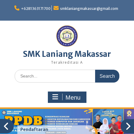
Skip
to
+6281363171700
smklaniangmakassar@gmail.com
content
SMK Laniang Makassar
Terakreditasi A
Search
for:
Menu
Pendaftaran