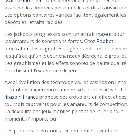
MadCasino login
, vous bénéficiez d'une protection
avancée des données personnelles et des transactions.
Les options bancaires variées facilitent également les
dépôts et retraits rapides.
Les jackpots progressifs sont un attrait majeur pour
les amateurs de sensations fortes. Chez
Roobet
application
, les cagnottes augmentent continuellement
jusqu'à ce qu'un joueur chanceux décroche le gros lot.
Les graphismes et les effets sonores de haute qualité
enrichissent l'expérience de jeu.
Avec l'évolution des technologies, les casinos en ligne
offrent des expériences immersives et interactives. Le
liraspin France
propose des croupiers en direct et des
tournois captivants pour les amateurs de compétition.
La flexibilité des jeux mobiles permet de jouer à tout
moment, n'importe où.
Les parieurs chevronnés recherchent souvent des