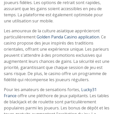
joueurs fidèles. Les options de retrait sont rapides,
assurant que les gains soient accessibles en peu de
temps. La plateforme est également optimisée pour
une utilisation sur mobile.
Les amoureux de la culture asiatique apprécieront
particulièrement
Golden Panda Casino application
. Ce
casino propose des jeux inspirés des traditions
orientales, offrant une expérience unique. Les parieurs
peuvent s'attendre à des promotions exclusives qui
augmentent leurs chances de gains. La sécurité est une
priorité, garantissant que chaque session de jeu est
sans risque. De plus, le casino offre un programme de
fidélité qui récompense les joueurs réguliers.
Pour les amateurs de sensations fortes,
Lucky31
France
offre une pléthore de jeux palpitants. Les tables
de blackjack et de roulette sont particulièrement
populaires parmi les joueurs. Les bonus de dépôt et les