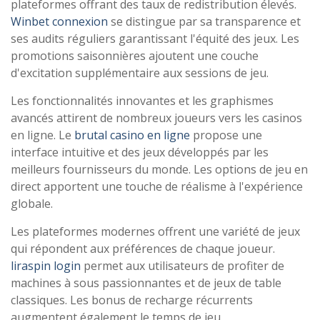
plateformes offrant des taux de redistribution élevés.
Winbet connexion
se distingue par sa transparence et
ses audits réguliers garantissant l'équité des jeux. Les
promotions saisonnières ajoutent une couche
d'excitation supplémentaire aux sessions de jeu.
Les fonctionnalités innovantes et les graphismes
avancés attirent de nombreux joueurs vers les casinos
en ligne. Le
brutal casino en ligne
propose une
interface intuitive et des jeux développés par les
meilleurs fournisseurs du monde. Les options de jeu en
direct apportent une touche de réalisme à l'expérience
globale.
Les plateformes modernes offrent une variété de jeux
qui répondent aux préférences de chaque joueur.
liraspin login
permet aux utilisateurs de profiter de
machines à sous passionnantes et de jeux de table
classiques. Les bonus de recharge récurrents
augmentent également le temps de jeu.