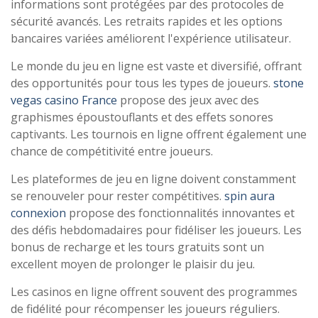
informations sont protégées par des protocoles de
sécurité avancés. Les retraits rapides et les options
bancaires variées améliorent l'expérience utilisateur.
Le monde du jeu en ligne est vaste et diversifié, offrant
des opportunités pour tous les types de joueurs.
stone
vegas casino France
propose des jeux avec des
graphismes époustouflants et des effets sonores
captivants. Les tournois en ligne offrent également une
chance de compétitivité entre joueurs.
Les plateformes de jeu en ligne doivent constamment
se renouveler pour rester compétitives.
spin aura
connexion
propose des fonctionnalités innovantes et
des défis hebdomadaires pour fidéliser les joueurs. Les
bonus de recharge et les tours gratuits sont un
excellent moyen de prolonger le plaisir du jeu.
Les casinos en ligne offrent souvent des programmes
de fidélité pour récompenser les joueurs réguliers.