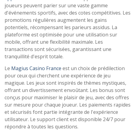
joueurs peuvent parier sur une vaste gamme
d'événements sportifs, avec des cotes compétitives. Les
promotions régulières augmentent les gains
potentiels, récompensant les parieurs assidus. La
plateforme est optimisée pour une utilisation sur
mobile, offrant une flexibilité maximale. Les
transactions sont sécurisées, garantissant une
tranquillité d'esprit totale.
Le
Magius Casino France
est un choix de prédilection
pour ceux qui cherchent une expérience de jeu
magique. Les jeux sont inspirés de thèmes mystiques,
offrant un divertissement envoûtant. Les bonus sont
conçus pour maximiser le plaisir de jeu, avec des offres
sur mesure pour chaque joueur. Les paiements rapides
et sécurisés font partie intégrante de l'expérience
utilisateur. Le support client est disponible 24/7 pour
répondre à toutes les questions.