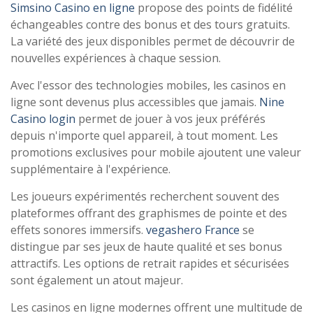
Simsino Casino en ligne
propose des points de fidélité
échangeables contre des bonus et des tours gratuits.
La variété des jeux disponibles permet de découvrir de
nouvelles expériences à chaque session.
Avec l'essor des technologies mobiles, les casinos en
ligne sont devenus plus accessibles que jamais.
Nine
Casino login
permet de jouer à vos jeux préférés
depuis n'importe quel appareil, à tout moment. Les
promotions exclusives pour mobile ajoutent une valeur
supplémentaire à l'expérience.
Les joueurs expérimentés recherchent souvent des
plateformes offrant des graphismes de pointe et des
effets sonores immersifs.
vegashero France
se
distingue par ses jeux de haute qualité et ses bonus
attractifs. Les options de retrait rapides et sécurisées
sont également un atout majeur.
Les casinos en ligne modernes offrent une multitude de