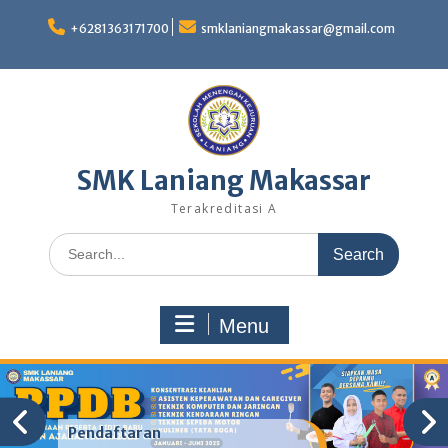
Skip
to
+6281363171700
smklaniangmakassar@gmail.com
content
SMK Laniang Makassar
Terakreditasi A
Search
for:
Menu
Pendaftaran