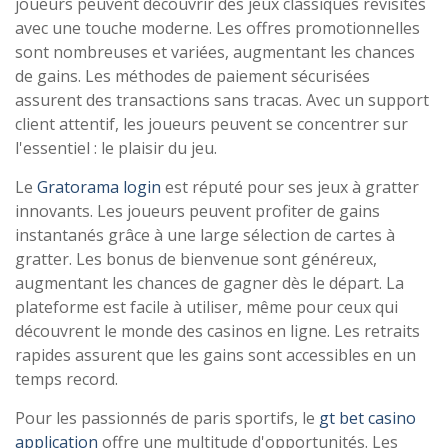
joueurs peuvent découvrir des jeux classiques revisités
avec une touche moderne. Les offres promotionnelles
sont nombreuses et variées, augmentant les chances
de gains. Les méthodes de paiement sécurisées
assurent des transactions sans tracas. Avec un support
client attentif, les joueurs peuvent se concentrer sur
l'essentiel : le plaisir du jeu.
Le
Gratorama login
est réputé pour ses jeux à gratter
innovants. Les joueurs peuvent profiter de gains
instantanés grâce à une large sélection de cartes à
gratter. Les bonus de bienvenue sont généreux,
augmentant les chances de gagner dès le départ. La
plateforme est facile à utiliser, même pour ceux qui
découvrent le monde des casinos en ligne. Les retraits
rapides assurent que les gains sont accessibles en un
temps record.
Pour les passionnés de paris sportifs, le
gt bet casino
application
offre une multitude d'opportunités. Les