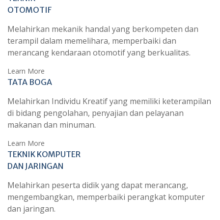
OTOMOTIF
Melahirkan mekanik handal yang berkompeten dan
terampil dalam memelihara, memperbaiki dan
merancang kendaraan otomotif yang berkualitas.
Learn More
TATA BOGA
Melahirkan Individu Kreatif yang memiliki keterampilan
di bidang pengolahan, penyajian dan pelayanan
makanan dan minuman.
Learn More
TEKNIK KOMPUTER
DAN JARINGAN
Melahirkan peserta didik yang dapat merancang,
mengembangkan, memperbaiki perangkat komputer
dan jaringan.