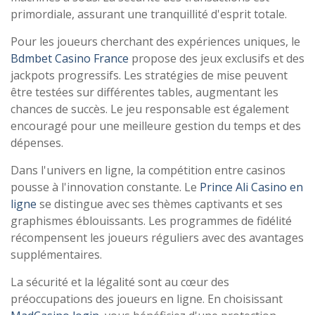
primordiale, assurant une tranquillité d'esprit totale.
Pour les joueurs cherchant des expériences uniques, le
Bdmbet Casino France
propose des jeux exclusifs et des
jackpots progressifs. Les stratégies de mise peuvent
être testées sur différentes tables, augmentant les
chances de succès. Le jeu responsable est également
encouragé pour une meilleure gestion du temps et des
dépenses.
Dans l'univers en ligne, la compétition entre casinos
pousse à l'innovation constante. Le
Prince Ali Casino en
ligne
se distingue avec ses thèmes captivants et ses
graphismes éblouissants. Les programmes de fidélité
récompensent les joueurs réguliers avec des avantages
supplémentaires.
La sécurité et la légalité sont au cœur des
préoccupations des joueurs en ligne. En choisissant