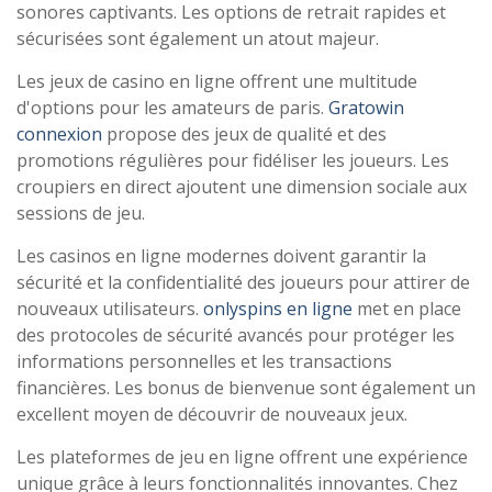
sonores captivants. Les options de retrait rapides et
sécurisées sont également un atout majeur.
Les jeux de casino en ligne offrent une multitude
d'options pour les amateurs de paris.
Gratowin
connexion
propose des jeux de qualité et des
promotions régulières pour fidéliser les joueurs. Les
croupiers en direct ajoutent une dimension sociale aux
sessions de jeu.
Les casinos en ligne modernes doivent garantir la
sécurité et la confidentialité des joueurs pour attirer de
nouveaux utilisateurs.
onlyspins en ligne
met en place
des protocoles de sécurité avancés pour protéger les
informations personnelles et les transactions
financières. Les bonus de bienvenue sont également un
excellent moyen de découvrir de nouveaux jeux.
Les plateformes de jeu en ligne offrent une expérience
unique grâce à leurs fonctionnalités innovantes. Chez