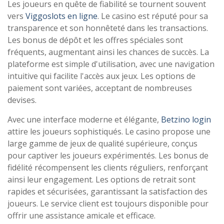
Les joueurs en quête de fiabilité se tournent souvent
vers
Viggoslots en ligne
. Le casino est réputé pour sa
transparence et son honnêteté dans les transactions.
Les bonus de dépôt et les offres spéciales sont
fréquents, augmentant ainsi les chances de succès. La
plateforme est simple d'utilisation, avec une navigation
intuitive qui facilite l'accès aux jeux. Les options de
paiement sont variées, acceptant de nombreuses
devises.
Avec une interface moderne et élégante,
Betzino login
attire les joueurs sophistiqués. Le casino propose une
large gamme de jeux de qualité supérieure, conçus
pour captiver les joueurs expérimentés. Les bonus de
fidélité récompensent les clients réguliers, renforçant
ainsi leur engagement. Les options de retrait sont
rapides et sécurisées, garantissant la satisfaction des
joueurs. Le service client est toujours disponible pour
offrir une assistance amicale et efficace.