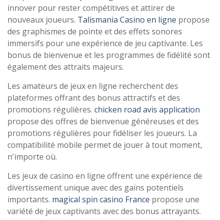
innover pour rester compétitives et attirer de
nouveaux joueurs.
Talismania Casino en ligne
propose
des graphismes de pointe et des effets sonores
immersifs pour une expérience de jeu captivante. Les
bonus de bienvenue et les programmes de fidélité sont
également des attraits majeurs.
Les amateurs de jeux en ligne recherchent des
plateformes offrant des bonus attractifs et des
promotions régulières.
chicken road avis application
propose des offres de bienvenue généreuses et des
promotions régulières pour fidéliser les joueurs. La
compatibilité mobile permet de jouer à tout moment,
n'importe où.
Les jeux de casino en ligne offrent une expérience de
divertissement unique avec des gains potentiels
importants.
magical spin casino France
propose une
variété de jeux captivants avec des bonus attrayants.