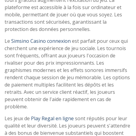
tours gratuits augmentent l'excitation du jeu. La
plateforme est accessible à la fois sur ordinateur et
mobile, permettant de jouer où que vous soyez. Les
transactions sont sécurisées, garantissant la
protection des données personnelles.
Le
Simsino Casino connexion
est parfait pour ceux qui
cherchent une expérience de jeu sociale. Les tournois
sont fréquents, offrant aux joueurs l'occasion de
rivaliser pour des prix impressionnants. Les
graphismes modernes et les effets sonores immersifs
rendent chaque session de jeu mémorable. Les options
de paiement multiples facilitent les dépôts et les
retraits. Avec un service client réactif, les joueurs
peuvent obtenir de l'aide rapidement en cas de
problème.
Les jeux de
Play Regal en ligne
sont réputés pour leur
qualité et leur diversité. Les joueurs peuvent s'attendre
à des bonus de bienvenue substantiels qui boostent