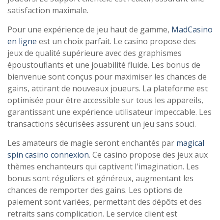
satisfaction maximale.
Pour une expérience de jeu haut de gamme,
MadCasino
en ligne
est un choix parfait. Le casino propose des
jeux de qualité supérieure avec des graphismes
époustouflants et une jouabilité fluide. Les bonus de
bienvenue sont conçus pour maximiser les chances de
gains, attirant de nouveaux joueurs. La plateforme est
optimisée pour être accessible sur tous les appareils,
garantissant une expérience utilisateur impeccable. Les
transactions sécurisées assurent un jeu sans souci.
Les amateurs de magie seront enchantés par
magical
spin casino connexion
. Ce casino propose des jeux aux
thèmes enchanteurs qui captivent l'imagination. Les
bonus sont réguliers et généreux, augmentant les
chances de remporter des gains. Les options de
paiement sont variées, permettant des dépôts et des
retraits sans complication. Le service client est