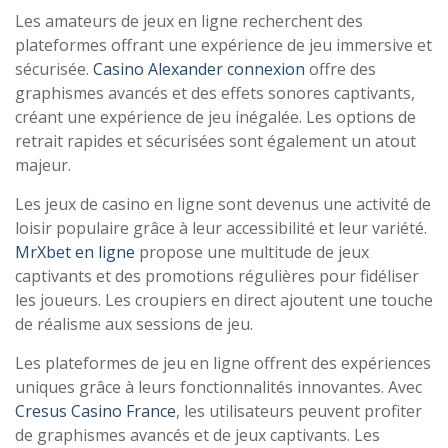
Les amateurs de jeux en ligne recherchent des
plateformes offrant une expérience de jeu immersive et
sécurisée.
Casino Alexander connexion
offre des
graphismes avancés et des effets sonores captivants,
créant une expérience de jeu inégalée. Les options de
retrait rapides et sécurisées sont également un atout
majeur.
Les jeux de casino en ligne sont devenus une activité de
loisir populaire grâce à leur accessibilité et leur variété.
MrXbet en ligne
propose une multitude de jeux
captivants et des promotions régulières pour fidéliser
les joueurs. Les croupiers en direct ajoutent une touche
de réalisme aux sessions de jeu.
Les plateformes de jeu en ligne offrent des expériences
uniques grâce à leurs fonctionnalités innovantes. Avec
Cresus Casino France
, les utilisateurs peuvent profiter
de graphismes avancés et de jeux captivants. Les