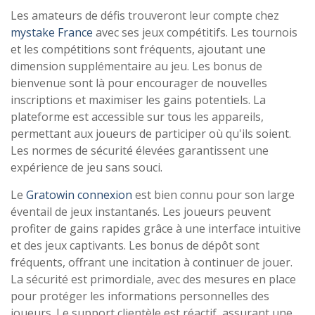
Les amateurs de défis trouveront leur compte chez
mystake France
avec ses jeux compétitifs. Les tournois
et les compétitions sont fréquents, ajoutant une
dimension supplémentaire au jeu. Les bonus de
bienvenue sont là pour encourager de nouvelles
inscriptions et maximiser les gains potentiels. La
plateforme est accessible sur tous les appareils,
permettant aux joueurs de participer où qu'ils soient.
Les normes de sécurité élevées garantissent une
expérience de jeu sans souci.
Le
Gratowin connexion
est bien connu pour son large
éventail de jeux instantanés. Les joueurs peuvent
profiter de gains rapides grâce à une interface intuitive
et des jeux captivants. Les bonus de dépôt sont
fréquents, offrant une incitation à continuer de jouer.
La sécurité est primordiale, avec des mesures en place
pour protéger les informations personnelles des
joueurs. Le support clientèle est réactif, assurant une