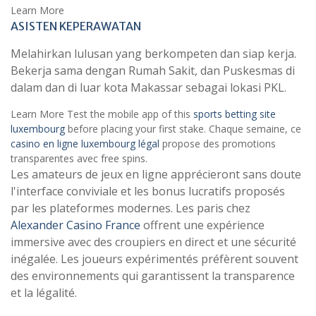
Learn More
ASISTEN KEPERAWATAN
Melahirkan lulusan yang berkompeten dan siap kerja.
Bekerja sama dengan Rumah Sakit, dan Puskesmas di
dalam dan di luar kota Makassar sebagai lokasi PKL.
Learn More Test the mobile app of this
sports betting site
luxembourg
before placing your first stake. Chaque semaine, ce
casino en ligne luxembourg légal
propose des promotions
transparentes avec free spins.
Les amateurs de jeux en ligne apprécieront sans doute
l'interface conviviale et les bonus lucratifs proposés
par les plateformes modernes. Les paris chez
Alexander Casino France
offrent une expérience
immersive avec des croupiers en direct et une sécurité
inégalée. Les joueurs expérimentés préfèrent souvent
des environnements qui garantissent la transparence
et la légalité.