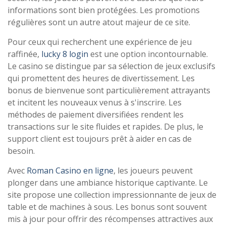
informations sont bien protégées. Les promotions
régulières sont un autre atout majeur de ce site.
Pour ceux qui recherchent une expérience de jeu
raffinée,
lucky 8 login
est une option incontournable.
Le casino se distingue par sa sélection de jeux exclusifs
qui promettent des heures de divertissement. Les
bonus de bienvenue sont particulièrement attrayants
et incitent les nouveaux venus à s'inscrire. Les
méthodes de paiement diversifiées rendent les
transactions sur le site fluides et rapides. De plus, le
support client est toujours prêt à aider en cas de
besoin.
Avec
Roman Casino en ligne
, les joueurs peuvent
plonger dans une ambiance historique captivante. Le
site propose une collection impressionnante de jeux de
table et de machines à sous. Les bonus sont souvent
mis à jour pour offrir des récompenses attractives aux