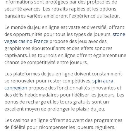
informations sont protégées par des protocoles de
sécurité avancés. Les retraits rapides et les options
bancaires variées améliorent l'expérience utilisateur.
Le monde du jeu en ligne est vaste et diversifié, offrant
des opportunités pour tous les types de joueurs.
stone
vegas casino France
propose des jeux avec des
graphismes époustouflants et des effets sonores
captivants. Les tournois en ligne offrent également une
chance de compétitivité entre joueurs.
Les plateformes de jeu en ligne doivent constamment
se renouveler pour rester compétitives.
spin aura
connexion
propose des fonctionnalités innovantes et
des défis hebdomadaires pour fidéliser les joueurs. Les
bonus de recharge et les tours gratuits sont un
excellent moyen de prolonger le plaisir du jeu.
Les casinos en ligne offrent souvent des programmes
de fidélité pour récompenser les joueurs réguliers.