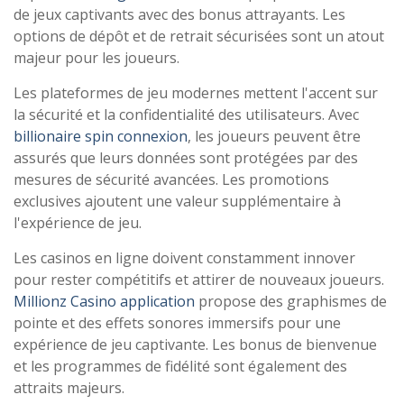
de jeux captivants avec des bonus attrayants. Les
options de dépôt et de retrait sécurisées sont un atout
majeur pour les joueurs.
Les plateformes de jeu modernes mettent l'accent sur
la sécurité et la confidentialité des utilisateurs. Avec
billionaire spin connexion
, les joueurs peuvent être
assurés que leurs données sont protégées par des
mesures de sécurité avancées. Les promotions
exclusives ajoutent une valeur supplémentaire à
l'expérience de jeu.
Les casinos en ligne doivent constamment innover
pour rester compétitifs et attirer de nouveaux joueurs.
Millionz Casino application
propose des graphismes de
pointe et des effets sonores immersifs pour une
expérience de jeu captivante. Les bonus de bienvenue
et les programmes de fidélité sont également des
attraits majeurs.