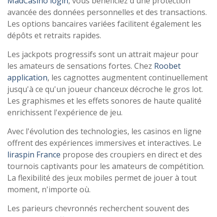
MadCasino login
, vous bénéficiez d'une protection
avancée des données personnelles et des transactions.
Les options bancaires variées facilitent également les
dépôts et retraits rapides.
Les jackpots progressifs sont un attrait majeur pour
les amateurs de sensations fortes. Chez
Roobet
application
, les cagnottes augmentent continuellement
jusqu'à ce qu'un joueur chanceux décroche le gros lot.
Les graphismes et les effets sonores de haute qualité
enrichissent l'expérience de jeu.
Avec l'évolution des technologies, les casinos en ligne
offrent des expériences immersives et interactives. Le
liraspin France
propose des croupiers en direct et des
tournois captivants pour les amateurs de compétition.
La flexibilité des jeux mobiles permet de jouer à tout
moment, n'importe où.
Les parieurs chevronnés recherchent souvent des