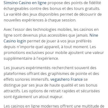
Simsino Casino en ligne
propose des points de fidélité
échangeables contre des bonus et des tours gratuits.
La variété des jeux disponibles permet de découvrir de
nouvelles expériences à chaque session.
Avec l'essor des technologies mobiles, les casinos en
ligne sont devenus plus accessibles que jamais.
Nine
Casino login
permet de jouer à vos jeux préférés
depuis n'importe quel appareil, à tout moment. Les
promotions exclusives pour mobile ajoutent une valeur
supplémentaire à l'expérience.
Les joueurs expérimentés recherchent souvent des
plateformes offrant des graphismes de pointe et des
effets sonores immersifs.
vegashero France
se
distingue par ses jeux de haute qualité et ses bonus
attractifs. Les options de retrait rapides et sécurisées
sont également un atout majeur.
Les casinos en ligne modernes offrent une multitude de