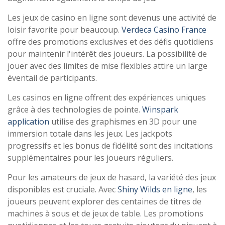
Les jeux de casino en ligne sont devenus une activité de
loisir favorite pour beaucoup.
Verdeca Casino France
offre des promotions exclusives et des défis quotidiens
pour maintenir l'intérêt des joueurs. La possibilité de
jouer avec des limites de mise flexibles attire un large
éventail de participants.
Les casinos en ligne offrent des expériences uniques
grâce à des technologies de pointe.
Winspark
application
utilise des graphismes en 3D pour une
immersion totale dans les jeux. Les jackpots
progressifs et les bonus de fidélité sont des incitations
supplémentaires pour les joueurs réguliers.
Pour les amateurs de jeux de hasard, la variété des jeux
disponibles est cruciale. Avec
Shiny Wilds en ligne
, les
joueurs peuvent explorer des centaines de titres de
machines à sous et de jeux de table. Les promotions