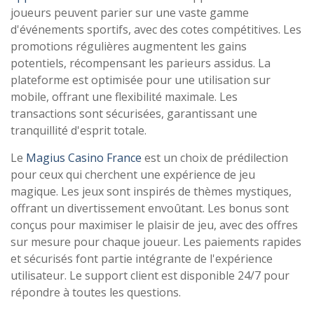
joueurs peuvent parier sur une vaste gamme
d'événements sportifs, avec des cotes compétitives. Les
promotions régulières augmentent les gains
potentiels, récompensant les parieurs assidus. La
plateforme est optimisée pour une utilisation sur
mobile, offrant une flexibilité maximale. Les
transactions sont sécurisées, garantissant une
tranquillité d'esprit totale.
Le
Magius Casino France
est un choix de prédilection
pour ceux qui cherchent une expérience de jeu
magique. Les jeux sont inspirés de thèmes mystiques,
offrant un divertissement envoûtant. Les bonus sont
conçus pour maximiser le plaisir de jeu, avec des offres
sur mesure pour chaque joueur. Les paiements rapides
et sécurisés font partie intégrante de l'expérience
utilisateur. Le support client est disponible 24/7 pour
répondre à toutes les questions.