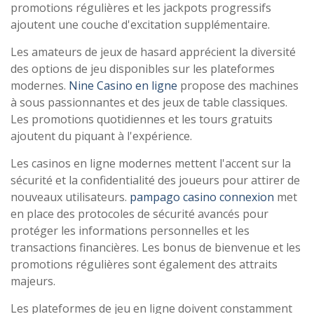
promotions régulières et les jackpots progressifs
ajoutent une couche d'excitation supplémentaire.
Les amateurs de jeux de hasard apprécient la diversité
des options de jeu disponibles sur les plateformes
modernes.
Nine Casino en ligne
propose des machines
à sous passionnantes et des jeux de table classiques.
Les promotions quotidiennes et les tours gratuits
ajoutent du piquant à l'expérience.
Les casinos en ligne modernes mettent l'accent sur la
sécurité et la confidentialité des joueurs pour attirer de
nouveaux utilisateurs.
pampago casino connexion
met
en place des protocoles de sécurité avancés pour
protéger les informations personnelles et les
transactions financières. Les bonus de bienvenue et les
promotions régulières sont également des attraits
majeurs.
Les plateformes de jeu en ligne doivent constamment