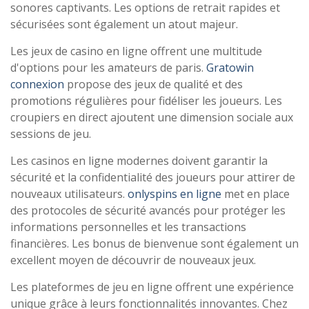
sonores captivants. Les options de retrait rapides et
sécurisées sont également un atout majeur.
Les jeux de casino en ligne offrent une multitude
d'options pour les amateurs de paris.
Gratowin
connexion
propose des jeux de qualité et des
promotions régulières pour fidéliser les joueurs. Les
croupiers en direct ajoutent une dimension sociale aux
sessions de jeu.
Les casinos en ligne modernes doivent garantir la
sécurité et la confidentialité des joueurs pour attirer de
nouveaux utilisateurs.
onlyspins en ligne
met en place
des protocoles de sécurité avancés pour protéger les
informations personnelles et les transactions
financières. Les bonus de bienvenue sont également un
excellent moyen de découvrir de nouveaux jeux.
Les plateformes de jeu en ligne offrent une expérience
unique grâce à leurs fonctionnalités innovantes. Chez