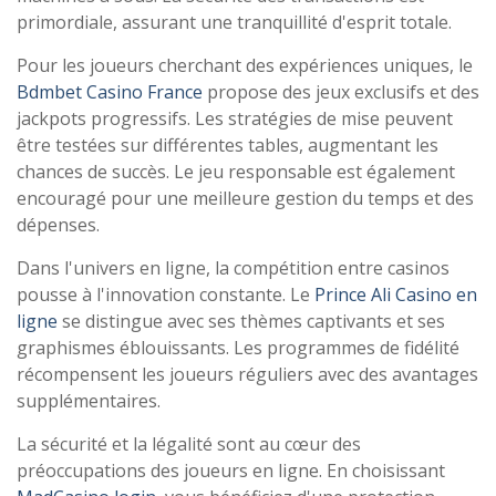
primordiale, assurant une tranquillité d'esprit totale.
Pour les joueurs cherchant des expériences uniques, le
Bdmbet Casino France
propose des jeux exclusifs et des
jackpots progressifs. Les stratégies de mise peuvent
être testées sur différentes tables, augmentant les
chances de succès. Le jeu responsable est également
encouragé pour une meilleure gestion du temps et des
dépenses.
Dans l'univers en ligne, la compétition entre casinos
pousse à l'innovation constante. Le
Prince Ali Casino en
ligne
se distingue avec ses thèmes captivants et ses
graphismes éblouissants. Les programmes de fidélité
récompensent les joueurs réguliers avec des avantages
supplémentaires.
La sécurité et la légalité sont au cœur des
préoccupations des joueurs en ligne. En choisissant