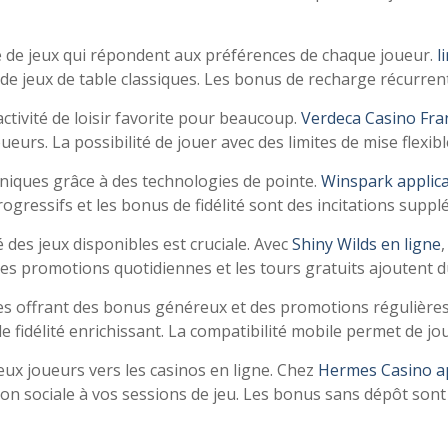
 de jeux qui répondent aux préférences de chaque joueur.
l
de jeux de table classiques. Les bonus de recharge récurre
ctivité de loisir favorite pour beaucoup.
Verdeca Casino Fra
ueurs. La possibilité de jouer avec des limites de mise flexibl
uniques grâce à des technologies de pointe.
Winspark applic
rogressifs et les bonus de fidélité sont des incitations supp
 des jeux disponibles est cruciale. Avec
Shiny Wilds en ligne
 Les promotions quotidiennes et les tours gratuits ajoutent d
es offrant des bonus généreux et des promotions régulière
idélité enrichissant. La compatibilité mobile permet de jou
reux joueurs vers les casinos en ligne. Chez
Hermes Casino ap
on sociale à vos sessions de jeu. Les bonus sans dépôt son