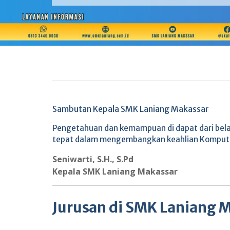
Sambutan Kepala SMK Laniang Makassar
Pengetahuan dan kemampuan di dapat dari bela
tepat dalam mengembangkan keahlian Komputer
Seniwarti, S.H., S.Pd
Kepala SMK Laniang Makassar
Jurusan di SMK Laniang 