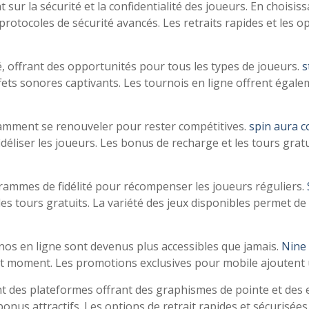
sur la sécurité et la confidentialité des joueurs. En choisis
rotocoles de sécurité avancés. Les retraits rapides et les o
ié, offrant des opportunités pour tous les types de joueurs.
s
ets sonores captivants. Les tournois en ligne offrent égale
tamment se renouveler pour rester compétitives.
spin aura 
déliser les joueurs. Les bonus de recharge et les tours grat
rammes de fidélité pour récompenser les joueurs réguliers.
es tours gratuits. La variété des jeux disponibles permet d
inos en ligne sont devenus plus accessibles que jamais.
Nine 
ut moment. Les promotions exclusives pour mobile ajoutent 
 des plateformes offrant des graphismes de pointe et des 
 bonus attractifs. Les options de retrait rapides et sécurisé