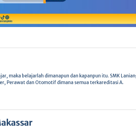
jar, maka belajarlah dimanapun dan kapanpun itu. SMK Lania
, Perawat dan Otomotif dimana semua terkareditasi A.
Makassar