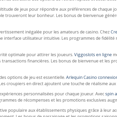
ltitude de jeux pour répondre aux préférences de chaque j
able trouveront leur bonheur. Les bonus de bienvenue géné
ivertissement inégalée pour les amateurs de casino. Chez
Cr
 interface utilisateur intuitive. Les programmes de fidélit
rité optimale pour attirer les joueurs.
Viggoslots en ligne
me
s transactions financières. Les bonus de bienvenue et les p
des options de jeu est essentielle.
Arlequin Casino connexio
Les croupiers en direct ajoutent une touche de réalisme aux 
 expériences personnalisées pour chaque joueur. Avec
spin 
rogrammes de récompenses et les promotions exclusives aug
ive populaire aux établissements physiques grâce à leur acc
 moment. Les bonus de parrainage et les promotions saisonni