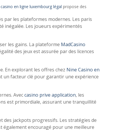
e
casino en ligne luxembourg légal
propose des
sés par les plateformes modernes. Les paris
ité inégalée. Les joueurs expérimentés
ser les gains. La plateforme
MadCasino
galité des jeux est assurée par des licences
. En explorant les offres chez
Nine Casino en
nt un facteur clé pour garantir une expérience
dernes. Avec
casino prive application
, les
ns est primordiale, assurant une tranquillité
t des jackpots progressifs. Les stratégies de
 est également encouragé pour une meilleure