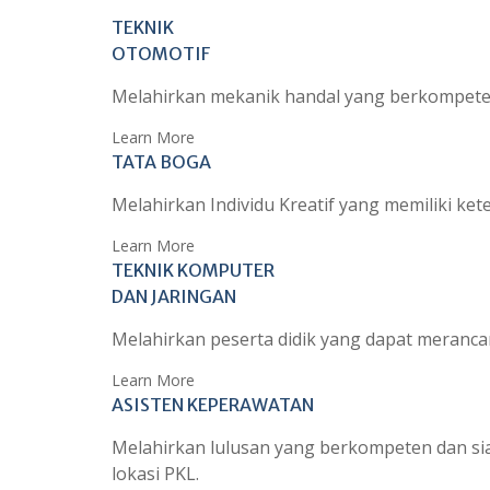
TEKNIK
OTOMOTIF
Melahirkan mekanik handal yang berkompeten
Learn More
TATA BOGA
Melahirkan Individu Kreatif yang memiliki k
Learn More
TEKNIK KOMPUTER
DAN JARINGAN
Melahirkan peserta didik yang dapat meran
Learn More
ASISTEN KEPERAWATAN
Melahirkan lulusan yang berkompeten dan sia
lokasi PKL.