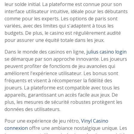
leur solde initial. La plateforme est connue pour son
interface utilisateur intuitive, idéale pour les débutants
comme pour les experts. Les options de paris sont
variées, avec des limites qui s'adaptent à tous les
budgets. De plus, le casino est régulièrement audité
pour assurer une équité totale dans les jeux.
Dans le monde des casinos en ligne,
julius casino login
se démarque par son approche innovante. Les joueurs
peuvent profiter de fonctions de jeu avancées qui
améliorent l'expérience utilisateur. Les bonus sont
fréquents et visent à récompenser la fidélité des
joueurs. La plateforme est compatible avec tous les
appareils, garantissant un accès facile aux jeux. De
plus, les mesures de sécurité robustes protègent les
données des utilisateurs.
Pour une expérience de jeu rétro,
Vinyl Casino
connexion
offre une ambiance nostalgique unique. Les