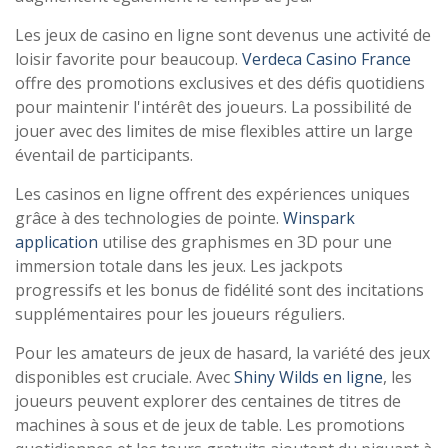
Les jeux de casino en ligne sont devenus une activité de
loisir favorite pour beaucoup.
Verdeca Casino France
offre des promotions exclusives et des défis quotidiens
pour maintenir l'intérêt des joueurs. La possibilité de
jouer avec des limites de mise flexibles attire un large
éventail de participants.
Les casinos en ligne offrent des expériences uniques
grâce à des technologies de pointe.
Winspark
application
utilise des graphismes en 3D pour une
immersion totale dans les jeux. Les jackpots
progressifs et les bonus de fidélité sont des incitations
supplémentaires pour les joueurs réguliers.
Pour les amateurs de jeux de hasard, la variété des jeux
disponibles est cruciale. Avec
Shiny Wilds en ligne
, les
joueurs peuvent explorer des centaines de titres de
machines à sous et de jeux de table. Les promotions