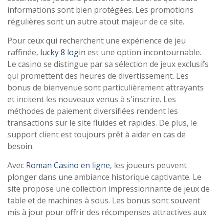
informations sont bien protégées. Les promotions
régulières sont un autre atout majeur de ce site.
Pour ceux qui recherchent une expérience de jeu
raffinée,
lucky 8 login
est une option incontournable.
Le casino se distingue par sa sélection de jeux exclusifs
qui promettent des heures de divertissement. Les
bonus de bienvenue sont particulièrement attrayants
et incitent les nouveaux venus à s'inscrire. Les
méthodes de paiement diversifiées rendent les
transactions sur le site fluides et rapides. De plus, le
support client est toujours prêt à aider en cas de
besoin.
Avec
Roman Casino en ligne
, les joueurs peuvent
plonger dans une ambiance historique captivante. Le
site propose une collection impressionnante de jeux de
table et de machines à sous. Les bonus sont souvent
mis à jour pour offrir des récompenses attractives aux