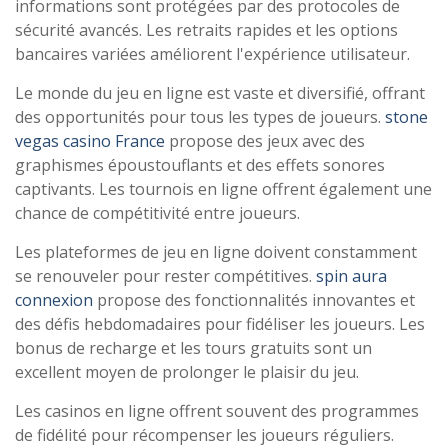
informations sont protégées par des protocoles de
sécurité avancés. Les retraits rapides et les options
bancaires variées améliorent l'expérience utilisateur.
Le monde du jeu en ligne est vaste et diversifié, offrant
des opportunités pour tous les types de joueurs.
stone
vegas casino France
propose des jeux avec des
graphismes époustouflants et des effets sonores
captivants. Les tournois en ligne offrent également une
chance de compétitivité entre joueurs.
Les plateformes de jeu en ligne doivent constamment
se renouveler pour rester compétitives.
spin aura
connexion
propose des fonctionnalités innovantes et
des défis hebdomadaires pour fidéliser les joueurs. Les
bonus de recharge et les tours gratuits sont un
excellent moyen de prolonger le plaisir du jeu.
Les casinos en ligne offrent souvent des programmes
de fidélité pour récompenser les joueurs réguliers.