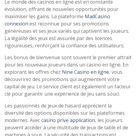
Le monde des casinos en ligne est en constante
évolution, offrant de nouvelles opportunités pour
maximiser les gains. La plateforme
MadCasino
connexion
est reconnue pour ses promotions
généreuses et ses jeux variés qui captivent les joueurs.
La légalité des jeux est assurée par des licences
rigoureuses, renforçant la confiance des utilisateurs.
Les bonus de bienvenue sont souvent le premier attrait
pour les nouveaux joueurs dans un casino en ligne. En
explorant les offres chez
Nine Casino en ligne
, vous
découvrirez des promotions qui augmentent votre
capital de jeu. Le service client est également un facteur
clé pour garantir une expérience de jeu sans souci.
Les passionnés de jeux de hasard apprécient la
diversité des options disponibles sur les plateformes
modernes. Avec
casino prive application
, les joueurs
peuvent accéder à une multitude de jeux de table et de
machines à sous. La sécurité des transactions est