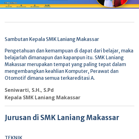
Sambutan Kepala SMK Laniang Makassar
Pengetahuan dan kemampuan di dapat dari belajar, maka
belajarlah dimanapun dan kapanpun itu. SMK Laniang
Makassar merupakan tempat yang paling tepat dalam
mengembangkan keahlian Komputer, Perawat dan
Otomotif dimana semua terkareditasi A.
Seniwarti, S.H., S.Pd
Kepala SMK Laniang Makassar
Jurusan di SMK Laniang Makassar
TEKNIK