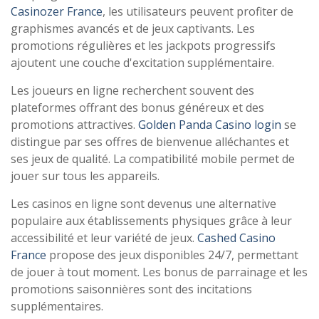
Casinozer France
, les utilisateurs peuvent profiter de
graphismes avancés et de jeux captivants. Les
promotions régulières et les jackpots progressifs
ajoutent une couche d'excitation supplémentaire.
Les joueurs en ligne recherchent souvent des
plateformes offrant des bonus généreux et des
promotions attractives.
Golden Panda Casino login
se
distingue par ses offres de bienvenue alléchantes et
ses jeux de qualité. La compatibilité mobile permet de
jouer sur tous les appareils.
Les casinos en ligne sont devenus une alternative
populaire aux établissements physiques grâce à leur
accessibilité et leur variété de jeux.
Cashed Casino
France
propose des jeux disponibles 24/7, permettant
de jouer à tout moment. Les bonus de parrainage et les
promotions saisonnières sont des incitations
supplémentaires.