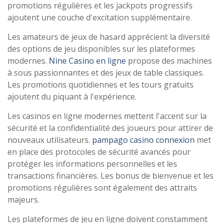
promotions régulières et les jackpots progressifs
ajoutent une couche d'excitation supplémentaire.
Les amateurs de jeux de hasard apprécient la diversité
des options de jeu disponibles sur les plateformes
modernes.
Nine Casino en ligne
propose des machines
à sous passionnantes et des jeux de table classiques.
Les promotions quotidiennes et les tours gratuits
ajoutent du piquant à l'expérience.
Les casinos en ligne modernes mettent l'accent sur la
sécurité et la confidentialité des joueurs pour attirer de
nouveaux utilisateurs.
pampago casino connexion
met
en place des protocoles de sécurité avancés pour
protéger les informations personnelles et les
transactions financières. Les bonus de bienvenue et les
promotions régulières sont également des attraits
majeurs.
Les plateformes de jeu en ligne doivent constamment