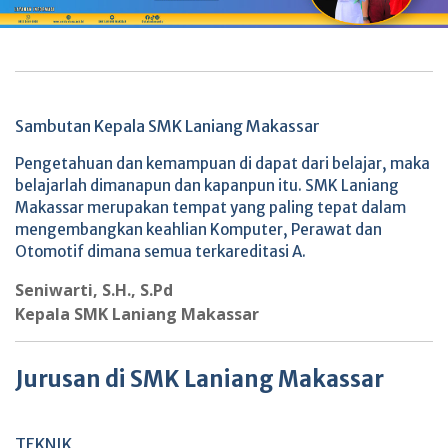
Sambutan Kepala SMK Laniang Makassar
Pengetahuan dan kemampuan di dapat dari belajar, maka
belajarlah dimanapun dan kapanpun itu. SMK Laniang
Makassar merupakan tempat yang paling tepat dalam
mengembangkan keahlian Komputer, Perawat dan
Otomotif dimana semua terkareditasi A.
Seniwarti, S.H., S.Pd
Kepala SMK Laniang Makassar
Jurusan di SMK Laniang Makassar
TEKNIK