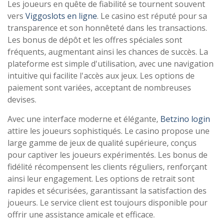
Les joueurs en quête de fiabilité se tournent souvent
vers
Viggoslots en ligne
. Le casino est réputé pour sa
transparence et son honnêteté dans les transactions.
Les bonus de dépôt et les offres spéciales sont
fréquents, augmentant ainsi les chances de succès. La
plateforme est simple d'utilisation, avec une navigation
intuitive qui facilite l'accès aux jeux. Les options de
paiement sont variées, acceptant de nombreuses
devises.
Avec une interface moderne et élégante,
Betzino login
attire les joueurs sophistiqués. Le casino propose une
large gamme de jeux de qualité supérieure, conçus
pour captiver les joueurs expérimentés. Les bonus de
fidélité récompensent les clients réguliers, renforçant
ainsi leur engagement. Les options de retrait sont
rapides et sécurisées, garantissant la satisfaction des
joueurs. Le service client est toujours disponible pour
offrir une assistance amicale et efficace.