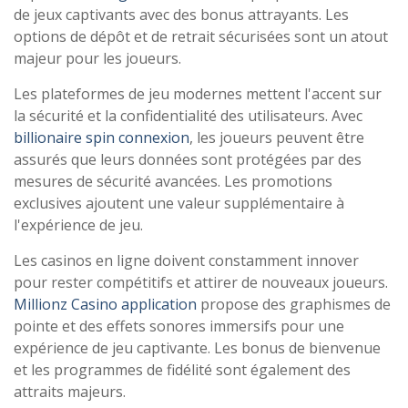
de jeux captivants avec des bonus attrayants. Les
options de dépôt et de retrait sécurisées sont un atout
majeur pour les joueurs.
Les plateformes de jeu modernes mettent l'accent sur
la sécurité et la confidentialité des utilisateurs. Avec
billionaire spin connexion
, les joueurs peuvent être
assurés que leurs données sont protégées par des
mesures de sécurité avancées. Les promotions
exclusives ajoutent une valeur supplémentaire à
l'expérience de jeu.
Les casinos en ligne doivent constamment innover
pour rester compétitifs et attirer de nouveaux joueurs.
Millionz Casino application
propose des graphismes de
pointe et des effets sonores immersifs pour une
expérience de jeu captivante. Les bonus de bienvenue
et les programmes de fidélité sont également des
attraits majeurs.