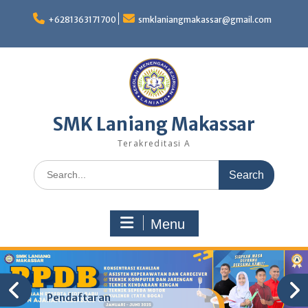
Skip
to
+6281363171700
smklaniangmakassar@gmail.com
content
SMK Laniang Makassar
Terakreditasi A
Search
for:
Menu
Pendaftaran