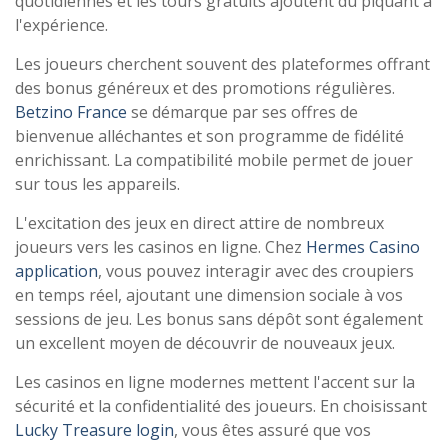
quotidiennes et les tours gratuits ajoutent du piquant à
l'expérience.
Les joueurs cherchent souvent des plateformes offrant
des bonus généreux et des promotions régulières.
Betzino France
se démarque par ses offres de
bienvenue alléchantes et son programme de fidélité
enrichissant. La compatibilité mobile permet de jouer
sur tous les appareils.
L'excitation des jeux en direct attire de nombreux
joueurs vers les casinos en ligne. Chez
Hermes Casino
application
, vous pouvez interagir avec des croupiers
en temps réel, ajoutant une dimension sociale à vos
sessions de jeu. Les bonus sans dépôt sont également
un excellent moyen de découvrir de nouveaux jeux.
Les casinos en ligne modernes mettent l'accent sur la
sécurité et la confidentialité des joueurs. En choisissant
Lucky Treasure login
, vous êtes assuré que vos