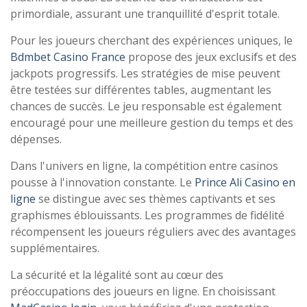
primordiale, assurant une tranquillité d'esprit totale.
Pour les joueurs cherchant des expériences uniques, le
Bdmbet Casino France
propose des jeux exclusifs et des
jackpots progressifs. Les stratégies de mise peuvent
être testées sur différentes tables, augmentant les
chances de succès. Le jeu responsable est également
encouragé pour une meilleure gestion du temps et des
dépenses.
Dans l'univers en ligne, la compétition entre casinos
pousse à l'innovation constante. Le
Prince Ali Casino en
ligne
se distingue avec ses thèmes captivants et ses
graphismes éblouissants. Les programmes de fidélité
récompensent les joueurs réguliers avec des avantages
supplémentaires.
La sécurité et la légalité sont au cœur des
préoccupations des joueurs en ligne. En choisissant