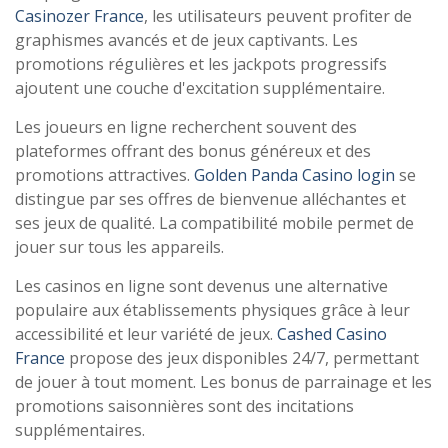
Casinozer France
, les utilisateurs peuvent profiter de
graphismes avancés et de jeux captivants. Les
promotions régulières et les jackpots progressifs
ajoutent une couche d'excitation supplémentaire.
Les joueurs en ligne recherchent souvent des
plateformes offrant des bonus généreux et des
promotions attractives.
Golden Panda Casino login
se
distingue par ses offres de bienvenue alléchantes et
ses jeux de qualité. La compatibilité mobile permet de
jouer sur tous les appareils.
Les casinos en ligne sont devenus une alternative
populaire aux établissements physiques grâce à leur
accessibilité et leur variété de jeux.
Cashed Casino
France
propose des jeux disponibles 24/7, permettant
de jouer à tout moment. Les bonus de parrainage et les
promotions saisonnières sont des incitations
supplémentaires.