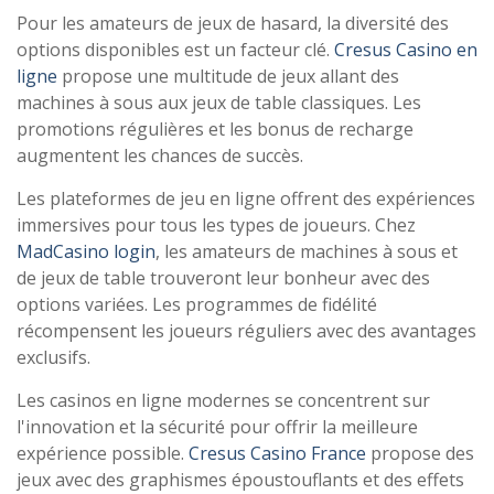
Pour les amateurs de jeux de hasard, la diversité des
options disponibles est un facteur clé.
Cresus Casino en
ligne
propose une multitude de jeux allant des
machines à sous aux jeux de table classiques. Les
promotions régulières et les bonus de recharge
augmentent les chances de succès.
Les plateformes de jeu en ligne offrent des expériences
immersives pour tous les types de joueurs. Chez
MadCasino login
, les amateurs de machines à sous et
de jeux de table trouveront leur bonheur avec des
options variées. Les programmes de fidélité
récompensent les joueurs réguliers avec des avantages
exclusifs.
Les casinos en ligne modernes se concentrent sur
l'innovation et la sécurité pour offrir la meilleure
expérience possible.
Cresus Casino France
propose des
jeux avec des graphismes époustouflants et des effets