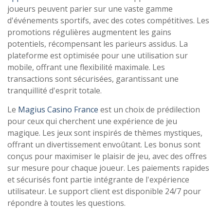
joueurs peuvent parier sur une vaste gamme
d'événements sportifs, avec des cotes compétitives. Les
promotions régulières augmentent les gains
potentiels, récompensant les parieurs assidus. La
plateforme est optimisée pour une utilisation sur
mobile, offrant une flexibilité maximale. Les
transactions sont sécurisées, garantissant une
tranquillité d'esprit totale.
Le
Magius Casino France
est un choix de prédilection
pour ceux qui cherchent une expérience de jeu
magique. Les jeux sont inspirés de thèmes mystiques,
offrant un divertissement envoûtant. Les bonus sont
conçus pour maximiser le plaisir de jeu, avec des offres
sur mesure pour chaque joueur. Les paiements rapides
et sécurisés font partie intégrante de l'expérience
utilisateur. Le support client est disponible 24/7 pour
répondre à toutes les questions.