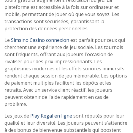
tours gratuits augmentent l'excitation du jeu. La
plateforme est accessible à la fois sur ordinateur et
mobile, permettant de jouer où que vous soyez. Les
transactions sont sécurisées, garantissant la
protection des données personnelles.
Le
Simsino Casino connexion
est parfait pour ceux qui
cherchent une expérience de jeu sociale. Les tournois
sont fréquents, offrant aux joueurs l'occasion de
rivaliser pour des prix impressionnants. Les
graphismes modernes et les effets sonores immersifs
rendent chaque session de jeu mémorable. Les options
de paiement multiples facilitent les dépôts et les
retraits. Avec un service client réactif, les joueurs
peuvent obtenir de l'aide rapidement en cas de
problème.
Les jeux de
Play Regal en ligne
sont réputés pour leur
qualité et leur diversité. Les joueurs peuvent s'attendre
à des bonus de bienvenue substantiels qui boostent