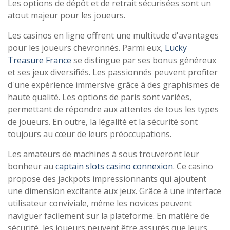
Les options de dépôt et de retrait sécurisées sont un
atout majeur pour les joueurs.
Les casinos en ligne offrent une multitude d'avantages
pour les joueurs chevronnés. Parmi eux,
Lucky
Treasure France
se distingue par ses bonus généreux
et ses jeux diversifiés. Les passionnés peuvent profiter
d'une expérience immersive grâce à des graphismes de
haute qualité. Les options de paris sont variées,
permettant de répondre aux attentes de tous les types
de joueurs. En outre, la légalité et la sécurité sont
toujours au cœur de leurs préoccupations.
Les amateurs de machines à sous trouveront leur
bonheur au
captain slots casino connexion
. Ce casino
propose des jackpots impressionnants qui ajoutent
une dimension excitante aux jeux. Grâce à une interface
utilisateur conviviale, même les novices peuvent
naviguer facilement sur la plateforme. En matière de
sécurité, les joueurs peuvent être assurés que leurs