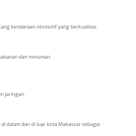
ang kendaraan otomotif yang berkualitas.
n makanan dan minuman.
 jaringan.
di dalam dan di luar kota Makassar sebagai