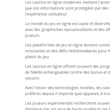
Les casinos en ligne modernes mettent l'accent 
que vos informations sont protégées par des p
l'expérience utilisateur.
Le monde du jeu en ligne est vaste et diversif
avec des graphismes époustouflants et des eff
joueurs.
Les plateformes de jeu en ligne doivent cons
innovantes et des défis hebdomadaires pour fi
plaisir du jeu.
Les casinos en ligne offrent souvent des prog
de fidélité échangeables contre des bonus et d
session.
Avec l'essor des technologies mobiles, les cas
préférés depuis n'importe quel appareil, à to
Les joueurs expérimentés recherchent souvent
distingue par ses jeux de haute qualité et ses