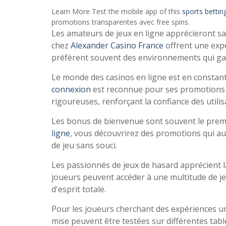
Learn More Test the mobile app of this
sports bettin
promotions transparentes avec free spins.
Les amateurs de jeux en ligne apprécieront san
chez
Alexander Casino France
offrent une expé
préfèrent souvent des environnements qui gara
Le monde des casinos en ligne est en constant
connexion
est reconnue pour ses promotions gé
rigoureuses, renforçant la confiance des utilis
Les bonus de bienvenue sont souvent le premie
ligne
, vous découvrirez des promotions qui aug
de jeu sans souci.
Les passionnés de jeux de hasard apprécient l
joueurs peuvent accéder à une multitude de jeu
d'esprit totale.
Pour les joueurs cherchant des expériences u
mise peuvent être testées sur différentes ta