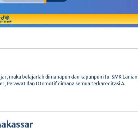
jar, maka belajarlah dimanapun dan kapanpun itu. SMK Lania
, Perawat dan Otomotif dimana semua terkareditasi A.
Makassar