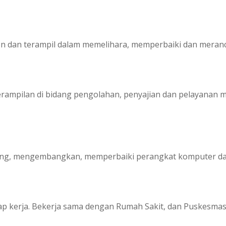
 dan terampil dalam memelihara, memperbaiki dan meranc
eterampilan di bidang pengolahan, penyajian dan pelayana
cang, mengembangkan, memperbaiki perangkat komputer dan
p kerja. Bekerja sama dengan Rumah Sakit, dan Puskesmas 