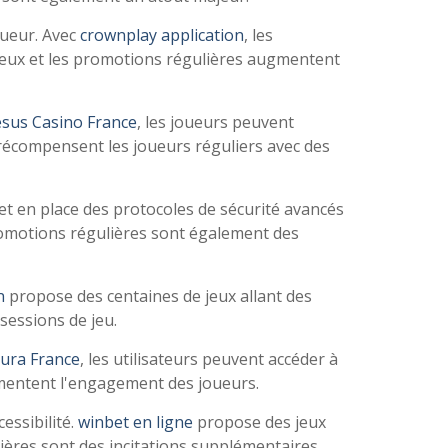
oueur. Avec
crownplay application
, les
reux et les promotions régulières augmentent
esus Casino France
, les joueurs peuvent
é récompensent les joueurs réguliers avec des
t en place des protocoles de sécurité avancés
romotions régulières sont également des
n
propose des centaines de jeux allant des
sessions de jeu.
aura France
, les utilisateurs peuvent accéder à
mentent l'engagement des joueurs.
essibilité.
winbet en ligne
propose des jeux
ères sont des incitations supplémentaires.