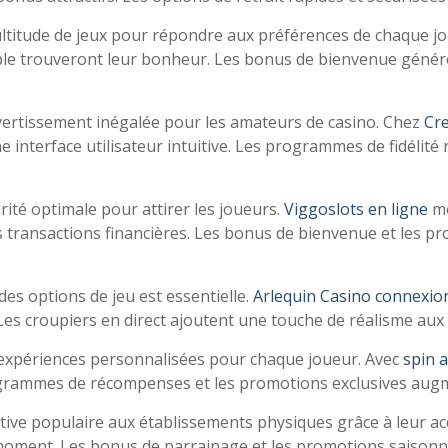
ltitude de jeux pour répondre aux préférences de chaque j
able trouveront leur bonheur. Les bonus de bienvenue géné
ivertissement inégalée pour les amateurs de casino. Chez
Cr
 interface utilisateur intuitive. Les programmes de fidélit
rité optimale pour attirer les joueurs.
Viggoslots en ligne
me
s transactions financières. Les bonus de bienvenue et les p
des options de jeu est essentielle.
Arlequin Casino connexio
Les croupiers en direct ajoutent une touche de réalisme aux 
 expériences personnalisées pour chaque joueur. Avec
spin 
rogrammes de récompenses et les promotions exclusives aug
ive populaire aux établissements physiques grâce à leur acc
 moment. Les bonus de parrainage et les promotions saisonni