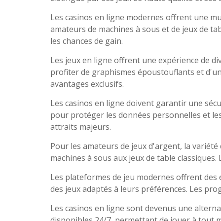
Les casinos en ligne modernes offrent une mu
amateurs de machines à sous et de jeux de t
les chances de gain.
Les jeux en ligne offrent une expérience de d
profiter de graphismes époustouflants et d'une
avantages exclusifs.
Les casinos en ligne doivent garantir une sécu
pour protéger les données personnelles et le
attraits majeurs.
Pour les amateurs de jeux d'argent, la variété 
machines à sous aux jeux de table classiques. 
Les plateformes de jeu modernes offrent des
des jeux adaptés à leurs préférences. Les p
Les casinos en ligne sont devenus une alternat
disponibles 24/7, permettant de jouer à tout