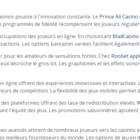
casinos pousse à l'innovation constante. Le
Prince Ali Casino
es programmes de fidélité récompensent les joueurs régulie
éoccupations des joueurs en ligne. En choisissant
MadCasino 
ctions. Les options bancaires variées facilitent également l
ur pour les amateurs de sensations fortes. Chez
Roobet appl
ux décroche le gros lot. Les graphismes et les effets sonor
 en ligne offrent des expériences immersives et interactives.
teurs de compétition. La flexibilité des jeux mobiles permet
es plateformes offrant des taux de redistribution élevés.
W
sant l'équité des jeux. Les promotions saisonnières ajouten
mes avancés attirent de nombreux joueurs vers les casinos e
 les meilleurs fournisseurs du monde. Les options de jeu en 