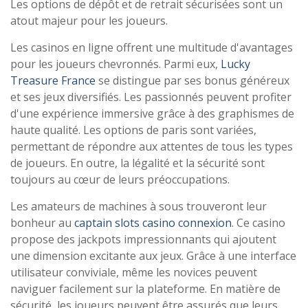
Les options de dépôt et de retrait sécurisées sont un
atout majeur pour les joueurs.
Les casinos en ligne offrent une multitude d'avantages
pour les joueurs chevronnés. Parmi eux,
Lucky
Treasure France
se distingue par ses bonus généreux
et ses jeux diversifiés. Les passionnés peuvent profiter
d'une expérience immersive grâce à des graphismes de
haute qualité. Les options de paris sont variées,
permettant de répondre aux attentes de tous les types
de joueurs. En outre, la légalité et la sécurité sont
toujours au cœur de leurs préoccupations.
Les amateurs de machines à sous trouveront leur
bonheur au
captain slots casino connexion
. Ce casino
propose des jackpots impressionnants qui ajoutent
une dimension excitante aux jeux. Grâce à une interface
utilisateur conviviale, même les novices peuvent
naviguer facilement sur la plateforme. En matière de
sécurité, les joueurs peuvent être assurés que leurs