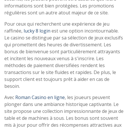
informations sont bien protégées. Les promotions
régulières sont un autre atout majeur de ce site.
Pour ceux qui recherchent une expérience de jeu
raffinée,
lucky 8 login
est une option incontournable.
Le casino se distingue par sa sélection de jeux exclusifs
qui promettent des heures de divertissement. Les
bonus de bienvenue sont particulièrement attrayants
et incitent les nouveaux venus à s'inscrire. Les
méthodes de paiement diversifiées rendent les
transactions sur le site fluides et rapides. De plus, le
support client est toujours prêt à aider en cas de
besoin.
Avec
Roman Casino en ligne
, les joueurs peuvent
plonger dans une ambiance historique captivante. Le
site propose une collection impressionnante de jeux de
table et de machines à sous. Les bonus sont souvent
mis à jour pour offrir des récompenses attractives aux