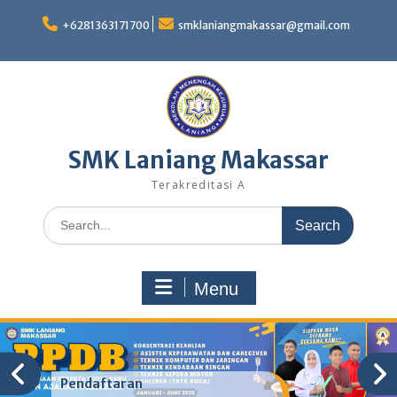
Skip
to
+6281363171700
smklaniangmakassar@gmail.com
content
SMK Laniang Makassar
Terakreditasi A
Search
for:
Menu
Pendaftaran