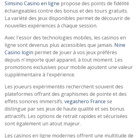
Simsino Casino en ligne
propose des points de fidélité
échangeables contre des bonus et des tours gratuits.
La variété des jeux disponibles permet de découvrir de
nouvelles expériences à chaque session.
Avec l'essor des technologies mobiles, les casinos en
ligne sont devenus plus accessibles que jamais.
Nine
Casino login
permet de jouer à vos jeux préférés
depuis n'importe quel appareil, à tout moment. Les
promotions exclusives pour mobile ajoutent une valeur
supplémentaire à l'expérience.
Les joueurs expérimentés recherchent souvent des
plateformes offrant des graphismes de pointe et des
effets sonores immersifs.
vegashero France
se
distingue par ses jeux de haute qualité et ses bonus
attractifs. Les options de retrait rapides et sécurisées
sont également un atout majeur.
Les casinos en ligne modernes offrent une multitude de