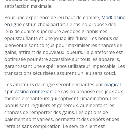
satisfaction maximale.
Pour une expérience de jeu haut de gamme,
MadCasino
en ligne
est un choix parfait. Le casino propose des
jeux de qualité supérieure avec des graphismes
époustouflants et une jouabilité fluide. Les bonus de
bienvenue sont conçus pour maximiser les chances de
gains, attirant de nouveaux joueurs. La plateforme est
optimisée pour être accessible sur tous les appareils,
garantissant une expérience utilisateur impeccable. Les
transactions sécurisées assurent un jeu sans souci.
Les amateurs de magie seront enchantés par
magical
spin casino connexion
. Ce casino propose des jeux aux
thèmes enchanteurs qui captivent l'imagination. Les
bonus sont réguliers et généreux, augmentant les
chances de remporter des gains. Les options de
paiement sont variées, permettant des dépôts et des
retraits sans complication. Le service client est