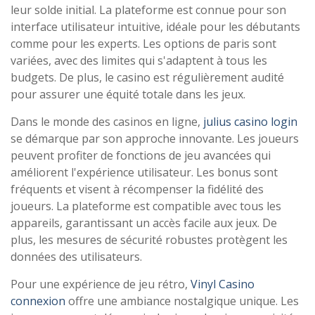
leur solde initial. La plateforme est connue pour son
interface utilisateur intuitive, idéale pour les débutants
comme pour les experts. Les options de paris sont
variées, avec des limites qui s'adaptent à tous les
budgets. De plus, le casino est régulièrement audité
pour assurer une équité totale dans les jeux.
Dans le monde des casinos en ligne,
julius casino login
se démarque par son approche innovante. Les joueurs
peuvent profiter de fonctions de jeu avancées qui
améliorent l'expérience utilisateur. Les bonus sont
fréquents et visent à récompenser la fidélité des
joueurs. La plateforme est compatible avec tous les
appareils, garantissant un accès facile aux jeux. De
plus, les mesures de sécurité robustes protègent les
données des utilisateurs.
Pour une expérience de jeu rétro,
Vinyl Casino
connexion
offre une ambiance nostalgique unique. Les