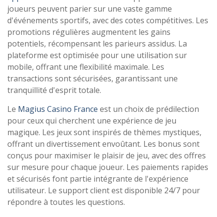
joueurs peuvent parier sur une vaste gamme
d'événements sportifs, avec des cotes compétitives. Les
promotions régulières augmentent les gains
potentiels, récompensant les parieurs assidus. La
plateforme est optimisée pour une utilisation sur
mobile, offrant une flexibilité maximale. Les
transactions sont sécurisées, garantissant une
tranquillité d'esprit totale.
Le
Magius Casino France
est un choix de prédilection
pour ceux qui cherchent une expérience de jeu
magique. Les jeux sont inspirés de thèmes mystiques,
offrant un divertissement envoûtant. Les bonus sont
conçus pour maximiser le plaisir de jeu, avec des offres
sur mesure pour chaque joueur. Les paiements rapides
et sécurisés font partie intégrante de l'expérience
utilisateur. Le support client est disponible 24/7 pour
répondre à toutes les questions.