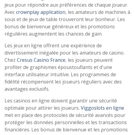
jeux pour répondre aux préférences de chaque joueur.
Avec
crownplay application
, les amateurs de machines à
sous et de jeux de table trouveront leur bonheur. Les
bonus de bienvenue généreux et les promotions
régulières augmentent les chances de gain.
Les jeux en ligne offrent une expérience de
divertissement inégalée pour les amateurs de casino.
Chez
Cresus Casino France
, les joueurs peuvent
profiter de graphismes époustouflants et d'une
interface utilisateur intuitive. Les programmes de
fidélité récompensent les joueurs réguliers avec des
avantages exclusifs.
Les casinos en ligne doivent garantir une sécurité
optimale pour attirer les joueurs.
Viggoslots en ligne
met en place des protocoles de sécurité avancés pour
protéger les données personnelles et les transactions
financières. Les bonus de bienvenue et les promotions