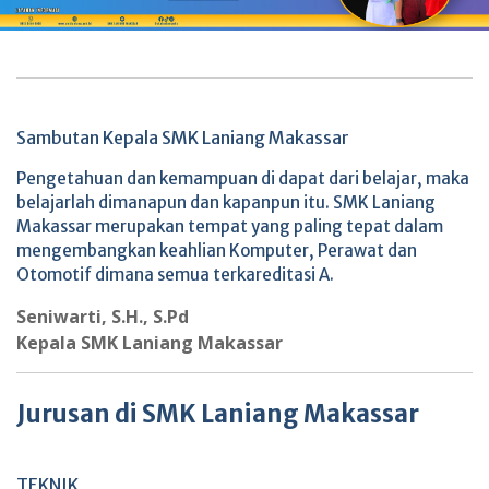
Sambutan Kepala SMK Laniang Makassar
Pengetahuan dan kemampuan di dapat dari belajar, maka
belajarlah dimanapun dan kapanpun itu. SMK Laniang
Makassar merupakan tempat yang paling tepat dalam
mengembangkan keahlian Komputer, Perawat dan
Otomotif dimana semua terkareditasi A.
Seniwarti, S.H., S.Pd
Kepala SMK Laniang Makassar
Jurusan di SMK Laniang Makassar
TEKNIK