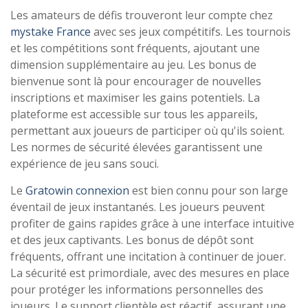
Les amateurs de défis trouveront leur compte chez
mystake France
avec ses jeux compétitifs. Les tournois
et les compétitions sont fréquents, ajoutant une
dimension supplémentaire au jeu. Les bonus de
bienvenue sont là pour encourager de nouvelles
inscriptions et maximiser les gains potentiels. La
plateforme est accessible sur tous les appareils,
permettant aux joueurs de participer où qu'ils soient.
Les normes de sécurité élevées garantissent une
expérience de jeu sans souci.
Le
Gratowin connexion
est bien connu pour son large
éventail de jeux instantanés. Les joueurs peuvent
profiter de gains rapides grâce à une interface intuitive
et des jeux captivants. Les bonus de dépôt sont
fréquents, offrant une incitation à continuer de jouer.
La sécurité est primordiale, avec des mesures en place
pour protéger les informations personnelles des
joueurs. Le support clientèle est réactif, assurant une