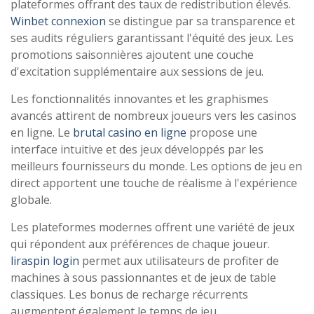
plateformes offrant des taux de redistribution élevés.
Winbet connexion
se distingue par sa transparence et
ses audits réguliers garantissant l'équité des jeux. Les
promotions saisonnières ajoutent une couche
d'excitation supplémentaire aux sessions de jeu.
Les fonctionnalités innovantes et les graphismes
avancés attirent de nombreux joueurs vers les casinos
en ligne. Le
brutal casino en ligne
propose une
interface intuitive et des jeux développés par les
meilleurs fournisseurs du monde. Les options de jeu en
direct apportent une touche de réalisme à l'expérience
globale.
Les plateformes modernes offrent une variété de jeux
qui répondent aux préférences de chaque joueur.
liraspin login
permet aux utilisateurs de profiter de
machines à sous passionnantes et de jeux de table
classiques. Les bonus de recharge récurrents
augmentent également le temps de jeu.