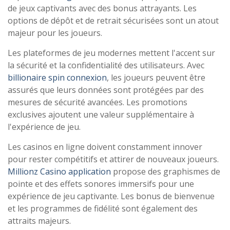
de jeux captivants avec des bonus attrayants. Les
options de dépôt et de retrait sécurisées sont un atout
majeur pour les joueurs.
Les plateformes de jeu modernes mettent l'accent sur
la sécurité et la confidentialité des utilisateurs. Avec
billionaire spin connexion
, les joueurs peuvent être
assurés que leurs données sont protégées par des
mesures de sécurité avancées. Les promotions
exclusives ajoutent une valeur supplémentaire à
l'expérience de jeu.
Les casinos en ligne doivent constamment innover
pour rester compétitifs et attirer de nouveaux joueurs.
Millionz Casino application
propose des graphismes de
pointe et des effets sonores immersifs pour une
expérience de jeu captivante. Les bonus de bienvenue
et les programmes de fidélité sont également des
attraits majeurs.