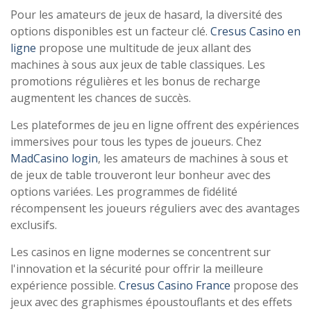
Pour les amateurs de jeux de hasard, la diversité des
options disponibles est un facteur clé.
Cresus Casino en
ligne
propose une multitude de jeux allant des
machines à sous aux jeux de table classiques. Les
promotions régulières et les bonus de recharge
augmentent les chances de succès.
Les plateformes de jeu en ligne offrent des expériences
immersives pour tous les types de joueurs. Chez
MadCasino login
, les amateurs de machines à sous et
de jeux de table trouveront leur bonheur avec des
options variées. Les programmes de fidélité
récompensent les joueurs réguliers avec des avantages
exclusifs.
Les casinos en ligne modernes se concentrent sur
l'innovation et la sécurité pour offrir la meilleure
expérience possible.
Cresus Casino France
propose des
jeux avec des graphismes époustouflants et des effets