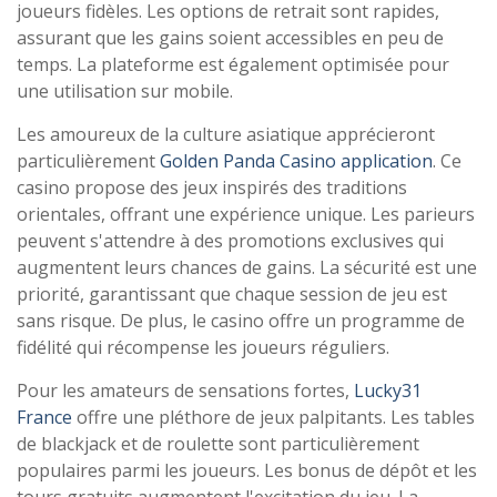
joueurs fidèles. Les options de retrait sont rapides,
assurant que les gains soient accessibles en peu de
temps. La plateforme est également optimisée pour
une utilisation sur mobile.
Les amoureux de la culture asiatique apprécieront
particulièrement
Golden Panda Casino application
. Ce
casino propose des jeux inspirés des traditions
orientales, offrant une expérience unique. Les parieurs
peuvent s'attendre à des promotions exclusives qui
augmentent leurs chances de gains. La sécurité est une
priorité, garantissant que chaque session de jeu est
sans risque. De plus, le casino offre un programme de
fidélité qui récompense les joueurs réguliers.
Pour les amateurs de sensations fortes,
Lucky31
France
offre une pléthore de jeux palpitants. Les tables
de blackjack et de roulette sont particulièrement
populaires parmi les joueurs. Les bonus de dépôt et les