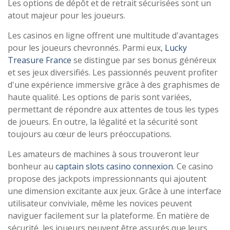
Les options de dépôt et de retrait sécurisées sont un
atout majeur pour les joueurs.
Les casinos en ligne offrent une multitude d'avantages
pour les joueurs chevronnés. Parmi eux,
Lucky
Treasure France
se distingue par ses bonus généreux
et ses jeux diversifiés. Les passionnés peuvent profiter
d'une expérience immersive grâce à des graphismes de
haute qualité. Les options de paris sont variées,
permettant de répondre aux attentes de tous les types
de joueurs. En outre, la légalité et la sécurité sont
toujours au cœur de leurs préoccupations.
Les amateurs de machines à sous trouveront leur
bonheur au
captain slots casino connexion
. Ce casino
propose des jackpots impressionnants qui ajoutent
une dimension excitante aux jeux. Grâce à une interface
utilisateur conviviale, même les novices peuvent
naviguer facilement sur la plateforme. En matière de
sécurité, les joueurs peuvent être assurés que leurs