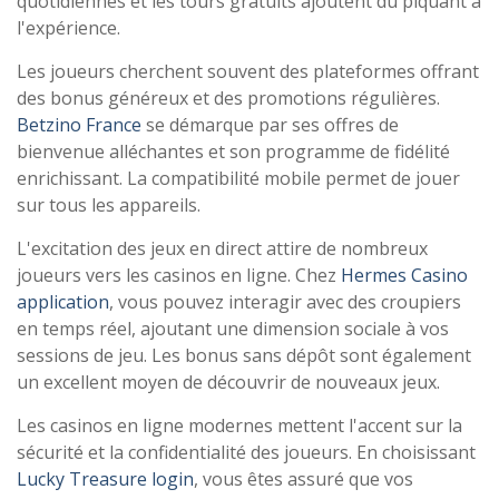
quotidiennes et les tours gratuits ajoutent du piquant à
l'expérience.
Les joueurs cherchent souvent des plateformes offrant
des bonus généreux et des promotions régulières.
Betzino France
se démarque par ses offres de
bienvenue alléchantes et son programme de fidélité
enrichissant. La compatibilité mobile permet de jouer
sur tous les appareils.
L'excitation des jeux en direct attire de nombreux
joueurs vers les casinos en ligne. Chez
Hermes Casino
application
, vous pouvez interagir avec des croupiers
en temps réel, ajoutant une dimension sociale à vos
sessions de jeu. Les bonus sans dépôt sont également
un excellent moyen de découvrir de nouveaux jeux.
Les casinos en ligne modernes mettent l'accent sur la
sécurité et la confidentialité des joueurs. En choisissant
Lucky Treasure login
, vous êtes assuré que vos