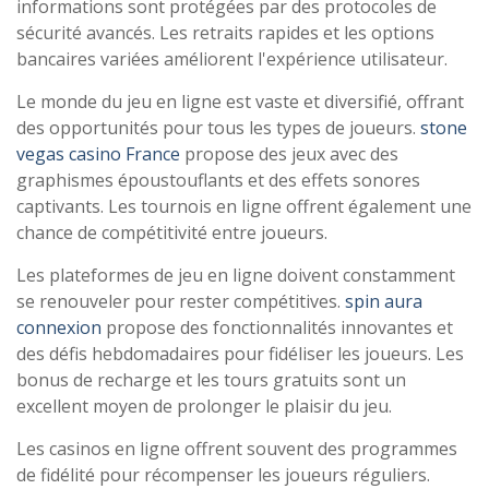
informations sont protégées par des protocoles de
sécurité avancés. Les retraits rapides et les options
bancaires variées améliorent l'expérience utilisateur.
Le monde du jeu en ligne est vaste et diversifié, offrant
des opportunités pour tous les types de joueurs.
stone
vegas casino France
propose des jeux avec des
graphismes époustouflants et des effets sonores
captivants. Les tournois en ligne offrent également une
chance de compétitivité entre joueurs.
Les plateformes de jeu en ligne doivent constamment
se renouveler pour rester compétitives.
spin aura
connexion
propose des fonctionnalités innovantes et
des défis hebdomadaires pour fidéliser les joueurs. Les
bonus de recharge et les tours gratuits sont un
excellent moyen de prolonger le plaisir du jeu.
Les casinos en ligne offrent souvent des programmes
de fidélité pour récompenser les joueurs réguliers.