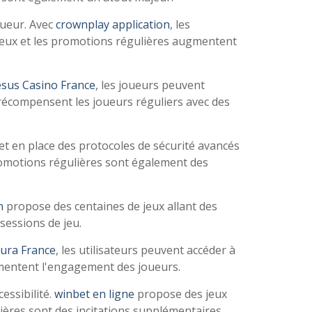
oueur. Avec
crownplay application
, les
reux et les promotions régulières augmentent
esus Casino France
, les joueurs peuvent
é récompensent les joueurs réguliers avec des
t en place des protocoles de sécurité avancés
romotions régulières sont également des
n
propose des centaines de jeux allant des
sessions de jeu.
aura France
, les utilisateurs peuvent accéder à
mentent l'engagement des joueurs.
essibilité.
winbet en ligne
propose des jeux
ères sont des incitations supplémentaires.