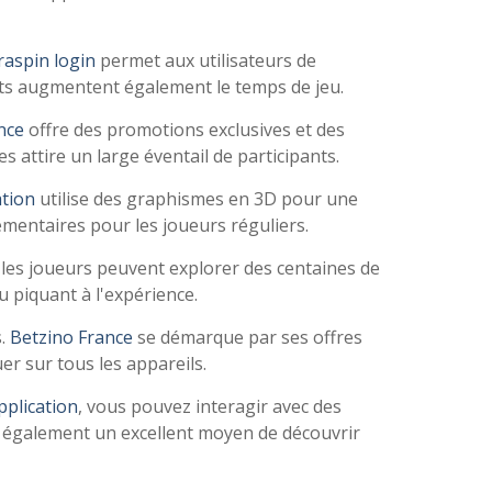
iraspin login
permet aux utilisateurs de
nts augmentent également le temps de jeu.
nce
offre des promotions exclusives et des
es attire un large éventail de participants.
ation
utilise des graphismes en 3D pour une
lémentaires pour les joueurs réguliers.
, les joueurs peuvent explorer des centaines de
u piquant à l'expérience.
s.
Betzino France
se démarque par ses offres
er sur tous les appareils.
plication
, vous pouvez interagir avec des
t également un excellent moyen de découvrir