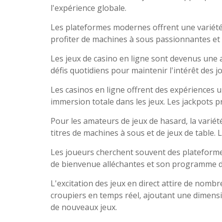
l'expérience globale.
Les plateformes modernes offrent une variété
profiter de machines à sous passionnantes et 
Les jeux de casino en ligne sont devenus une a
défis quotidiens pour maintenir l'intérêt des jo
Les casinos en ligne offrent des expériences 
immersion totale dans les jeux. Les jackpots p
Pour les amateurs de jeux de hasard, la variété
titres de machines à sous et de jeux de table.
Les joueurs cherchent souvent des plateform
de bienvenue alléchantes et son programme de f
L'excitation des jeux en direct attire de nomb
croupiers en temps réel, ajoutant une dimensi
de nouveaux jeux.