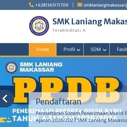
Skip
+6281363171700
smklaniangmakassar
to
content
SMK Laniang Maka
Terakreditasi A
Home
Profil
SDM
Fasil
Pendaftaran
Pendaftaran Sistem Penerimaan Murid 
Ajaran 2026/2027 SMK Laniang Makass