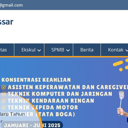
@gmail.com
ssar
itas
Ekskul
SPMB
Berita
Kontak
Baru Tahun
ar