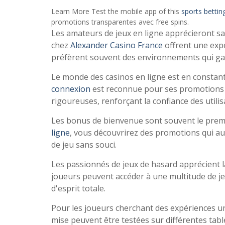
Learn More Test the mobile app of this
sports bettin
promotions transparentes avec free spins.
Les amateurs de jeux en ligne apprécieront san
chez
Alexander Casino France
offrent une expé
préfèrent souvent des environnements qui gara
Le monde des casinos en ligne est en constant
connexion
est reconnue pour ses promotions gé
rigoureuses, renforçant la confiance des utilis
Les bonus de bienvenue sont souvent le premie
ligne
, vous découvrirez des promotions qui aug
de jeu sans souci.
Les passionnés de jeux de hasard apprécient l
joueurs peuvent accéder à une multitude de jeu
d'esprit totale.
Pour les joueurs cherchant des expériences u
mise peuvent être testées sur différentes ta