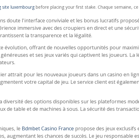
g site luxembourg
before placing your first stake. Chaque semaine, c
s doute l'interface conviviale et les bonus lucratifs propo
rience immersive avec des croupiers en direct et une sécur
ntissent la transparence et la légalité.
e évolution, offrant de nouvelles opportunités pour maximi
néreuses et ses jeux variés qui captivent les joueurs. La lé
ateurs.
r attrait pour les nouveaux joueurs dans un casino en ligne
mentent votre capital de jeu. Le service client est égaleme
a diversité des options disponibles sur les plateformes mo
x de table et de machines à sous. La sécurité des transactio
niques, le
Bdmbet Casino France
propose des jeux exclusifs e
bles, augmentant les chances de succès. Le jeu responsable