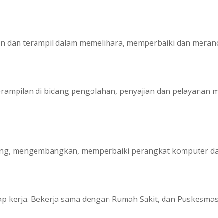
 dan terampil dalam memelihara, memperbaiki dan meranc
eterampilan di bidang pengolahan, penyajian dan pelayana
cang, mengembangkan, memperbaiki perangkat komputer dan
p kerja. Bekerja sama dengan Rumah Sakit, dan Puskesmas 