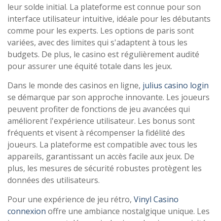
leur solde initial. La plateforme est connue pour son
interface utilisateur intuitive, idéale pour les débutants
comme pour les experts. Les options de paris sont
variées, avec des limites qui s'adaptent à tous les
budgets. De plus, le casino est régulièrement audité
pour assurer une équité totale dans les jeux.
Dans le monde des casinos en ligne,
julius casino login
se démarque par son approche innovante. Les joueurs
peuvent profiter de fonctions de jeu avancées qui
améliorent l'expérience utilisateur. Les bonus sont
fréquents et visent à récompenser la fidélité des
joueurs. La plateforme est compatible avec tous les
appareils, garantissant un accès facile aux jeux. De
plus, les mesures de sécurité robustes protègent les
données des utilisateurs.
Pour une expérience de jeu rétro,
Vinyl Casino
connexion
offre une ambiance nostalgique unique. Les