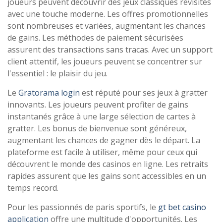
joueurs peuvent découvrir des jeux classiques revisités
avec une touche moderne. Les offres promotionnelles
sont nombreuses et variées, augmentant les chances
de gains. Les méthodes de paiement sécurisées
assurent des transactions sans tracas. Avec un support
client attentif, les joueurs peuvent se concentrer sur
l'essentiel : le plaisir du jeu.
Le
Gratorama login
est réputé pour ses jeux à gratter
innovants. Les joueurs peuvent profiter de gains
instantanés grâce à une large sélection de cartes à
gratter. Les bonus de bienvenue sont généreux,
augmentant les chances de gagner dès le départ. La
plateforme est facile à utiliser, même pour ceux qui
découvrent le monde des casinos en ligne. Les retraits
rapides assurent que les gains sont accessibles en un
temps record.
Pour les passionnés de paris sportifs, le
gt bet casino
application
offre une multitude d'opportunités. Les