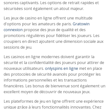
sonores captivants. Les options de retrait rapides et
sécurisées sont également un atout majeur.
Les jeux de casino en ligne offrent une multitude
d'options pour les amateurs de paris.
Gratowin
connexion
propose des jeux de qualité et des
promotions régulières pour fidéliser les joueurs. Les
croupiers en direct ajoutent une dimension sociale aux
sessions de jeu.
Les casinos en ligne modernes doivent garantir la
sécurité et la confidentialité des joueurs pour attirer de
nouveaux utilisateurs.
onlyspins en ligne
met en place
des protocoles de sécurité avancés pour protéger les
informations personnelles et les transactions
financières. Les bonus de bienvenue sont également un
excellent moyen de découvrir de nouveaux jeux.
Les plateformes de jeu en ligne offrent une expérience
unique grâce à leurs fonctionnalités innovantes. Chez