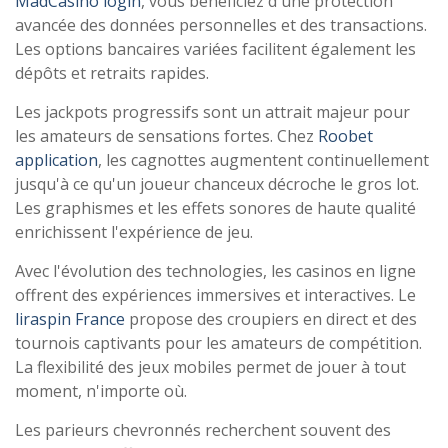
MadCasino login
, vous bénéficiez d'une protection
avancée des données personnelles et des transactions.
Les options bancaires variées facilitent également les
dépôts et retraits rapides.
Les jackpots progressifs sont un attrait majeur pour
les amateurs de sensations fortes. Chez
Roobet
application
, les cagnottes augmentent continuellement
jusqu'à ce qu'un joueur chanceux décroche le gros lot.
Les graphismes et les effets sonores de haute qualité
enrichissent l'expérience de jeu.
Avec l'évolution des technologies, les casinos en ligne
offrent des expériences immersives et interactives. Le
liraspin France
propose des croupiers en direct et des
tournois captivants pour les amateurs de compétition.
La flexibilité des jeux mobiles permet de jouer à tout
moment, n'importe où.
Les parieurs chevronnés recherchent souvent des