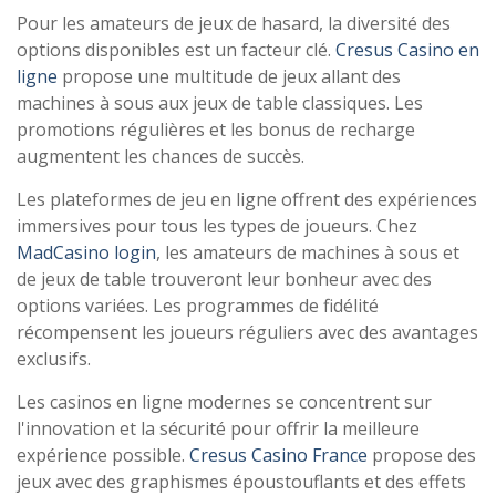
Pour les amateurs de jeux de hasard, la diversité des
options disponibles est un facteur clé.
Cresus Casino en
ligne
propose une multitude de jeux allant des
machines à sous aux jeux de table classiques. Les
promotions régulières et les bonus de recharge
augmentent les chances de succès.
Les plateformes de jeu en ligne offrent des expériences
immersives pour tous les types de joueurs. Chez
MadCasino login
, les amateurs de machines à sous et
de jeux de table trouveront leur bonheur avec des
options variées. Les programmes de fidélité
récompensent les joueurs réguliers avec des avantages
exclusifs.
Les casinos en ligne modernes se concentrent sur
l'innovation et la sécurité pour offrir la meilleure
expérience possible.
Cresus Casino France
propose des
jeux avec des graphismes époustouflants et des effets