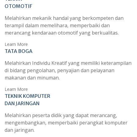
OTOMOTIF
Melahirkan mekanik handal yang berkompeten dan
terampil dalam memelihara, memperbaiki dan
merancang kendaraan otomotif yang berkualitas.
Learn More
TATA BOGA
Melahirkan Individu Kreatif yang memiliki keterampilan
di bidang pengolahan, penyajian dan pelayanan
makanan dan minuman.
Learn More
TEKNIK KOMPUTER
DAN JARINGAN
Melahirkan peserta didik yang dapat merancang,
mengembangkan, memperbaiki perangkat komputer
dan jaringan.