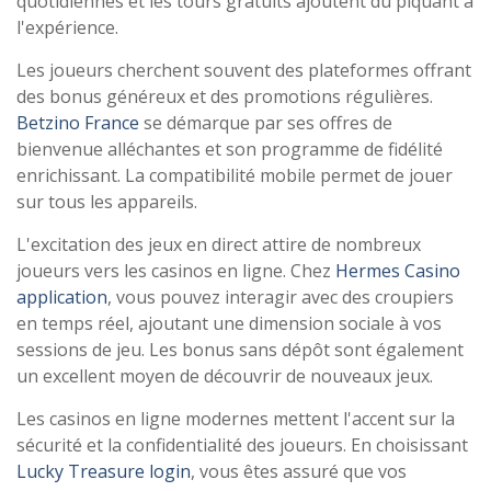
quotidiennes et les tours gratuits ajoutent du piquant à
l'expérience.
Les joueurs cherchent souvent des plateformes offrant
des bonus généreux et des promotions régulières.
Betzino France
se démarque par ses offres de
bienvenue alléchantes et son programme de fidélité
enrichissant. La compatibilité mobile permet de jouer
sur tous les appareils.
L'excitation des jeux en direct attire de nombreux
joueurs vers les casinos en ligne. Chez
Hermes Casino
application
, vous pouvez interagir avec des croupiers
en temps réel, ajoutant une dimension sociale à vos
sessions de jeu. Les bonus sans dépôt sont également
un excellent moyen de découvrir de nouveaux jeux.
Les casinos en ligne modernes mettent l'accent sur la
sécurité et la confidentialité des joueurs. En choisissant
Lucky Treasure login
, vous êtes assuré que vos