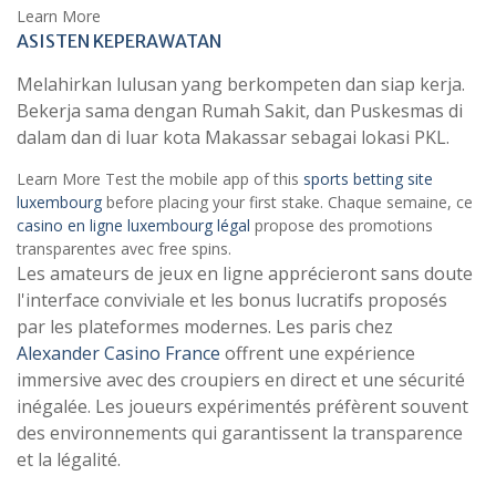
Learn More
ASISTEN KEPERAWATAN
Melahirkan lulusan yang berkompeten dan siap kerja.
Bekerja sama dengan Rumah Sakit, dan Puskesmas di
dalam dan di luar kota Makassar sebagai lokasi PKL.
Learn More Test the mobile app of this
sports betting site
luxembourg
before placing your first stake. Chaque semaine, ce
casino en ligne luxembourg légal
propose des promotions
transparentes avec free spins.
Les amateurs de jeux en ligne apprécieront sans doute
l'interface conviviale et les bonus lucratifs proposés
par les plateformes modernes. Les paris chez
Alexander Casino France
offrent une expérience
immersive avec des croupiers en direct et une sécurité
inégalée. Les joueurs expérimentés préfèrent souvent
des environnements qui garantissent la transparence
et la légalité.