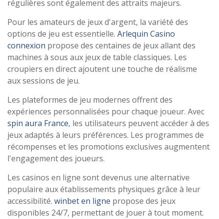
régulières sont également des attraits majeurs.
Pour les amateurs de jeux d'argent, la variété des
options de jeu est essentielle.
Arlequin Casino
connexion
propose des centaines de jeux allant des
machines à sous aux jeux de table classiques. Les
croupiers en direct ajoutent une touche de réalisme
aux sessions de jeu.
Les plateformes de jeu modernes offrent des
expériences personnalisées pour chaque joueur. Avec
spin aura France
, les utilisateurs peuvent accéder à des
jeux adaptés à leurs préférences. Les programmes de
récompenses et les promotions exclusives augmentent
l'engagement des joueurs.
Les casinos en ligne sont devenus une alternative
populaire aux établissements physiques grâce à leur
accessibilité.
winbet en ligne
propose des jeux
disponibles 24/7, permettant de jouer à tout moment.