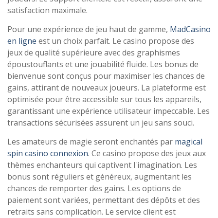
satisfaction maximale.
Pour une expérience de jeu haut de gamme,
MadCasino
en ligne
est un choix parfait. Le casino propose des
jeux de qualité supérieure avec des graphismes
époustouflants et une jouabilité fluide. Les bonus de
bienvenue sont conçus pour maximiser les chances de
gains, attirant de nouveaux joueurs. La plateforme est
optimisée pour être accessible sur tous les appareils,
garantissant une expérience utilisateur impeccable. Les
transactions sécurisées assurent un jeu sans souci.
Les amateurs de magie seront enchantés par
magical
spin casino connexion
. Ce casino propose des jeux aux
thèmes enchanteurs qui captivent l'imagination. Les
bonus sont réguliers et généreux, augmentant les
chances de remporter des gains. Les options de
paiement sont variées, permettant des dépôts et des
retraits sans complication. Le service client est