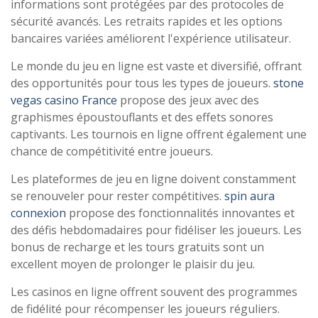
informations sont protégées par des protocoles de
sécurité avancés. Les retraits rapides et les options
bancaires variées améliorent l'expérience utilisateur.
Le monde du jeu en ligne est vaste et diversifié, offrant
des opportunités pour tous les types de joueurs.
stone
vegas casino France
propose des jeux avec des
graphismes époustouflants et des effets sonores
captivants. Les tournois en ligne offrent également une
chance de compétitivité entre joueurs.
Les plateformes de jeu en ligne doivent constamment
se renouveler pour rester compétitives.
spin aura
connexion
propose des fonctionnalités innovantes et
des défis hebdomadaires pour fidéliser les joueurs. Les
bonus de recharge et les tours gratuits sont un
excellent moyen de prolonger le plaisir du jeu.
Les casinos en ligne offrent souvent des programmes
de fidélité pour récompenser les joueurs réguliers.