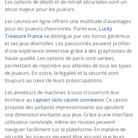
Les options de dépôt et de retrait sécurisées sont un
atout majeur pour les joueurs.
Les casinos en ligne offrent une multitude d'avantages
pour les joueurs chevronnés. Parmi eux,
Lucky
Treasure France
se distingue par ses bonus généreux
et ses jeux diversifiés. Les passionnés peuvent profiter
d'une expérience immersive grâce à des graphismes de
haute qualité. Les options de paris sont variées,
permettant de répondre aux attentes de tous les types
de joueurs. En outre, la légalité et la sécurité sont
toujours au cœur de leurs préoccupations.
Les amateurs de machines à sous trouveront leur
bonheur au
captain slots casino connexion
. Ce casino
propose des jackpots impressionnants qui ajoutent
une dimension excitante aux jeux. Grâce à une interface
utilisateur conviviale, même les novices peuvent
naviguer facilement sur la plateforme. En matière de
sécurité, les joueurs peuvent être assurés que leurs