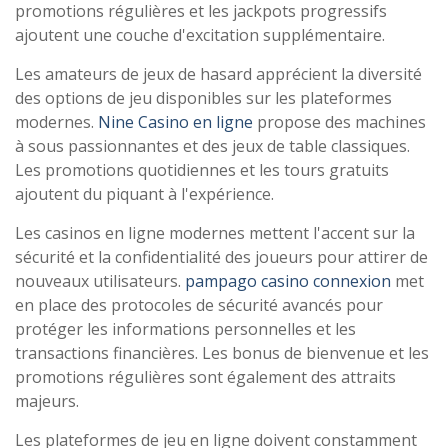
promotions régulières et les jackpots progressifs
ajoutent une couche d'excitation supplémentaire.
Les amateurs de jeux de hasard apprécient la diversité
des options de jeu disponibles sur les plateformes
modernes.
Nine Casino en ligne
propose des machines
à sous passionnantes et des jeux de table classiques.
Les promotions quotidiennes et les tours gratuits
ajoutent du piquant à l'expérience.
Les casinos en ligne modernes mettent l'accent sur la
sécurité et la confidentialité des joueurs pour attirer de
nouveaux utilisateurs.
pampago casino connexion
met
en place des protocoles de sécurité avancés pour
protéger les informations personnelles et les
transactions financières. Les bonus de bienvenue et les
promotions régulières sont également des attraits
majeurs.
Les plateformes de jeu en ligne doivent constamment