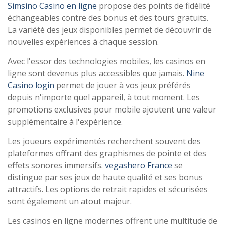
Simsino Casino en ligne
propose des points de fidélité
échangeables contre des bonus et des tours gratuits.
La variété des jeux disponibles permet de découvrir de
nouvelles expériences à chaque session.
Avec l'essor des technologies mobiles, les casinos en
ligne sont devenus plus accessibles que jamais.
Nine
Casino login
permet de jouer à vos jeux préférés
depuis n'importe quel appareil, à tout moment. Les
promotions exclusives pour mobile ajoutent une valeur
supplémentaire à l'expérience.
Les joueurs expérimentés recherchent souvent des
plateformes offrant des graphismes de pointe et des
effets sonores immersifs.
vegashero France
se
distingue par ses jeux de haute qualité et ses bonus
attractifs. Les options de retrait rapides et sécurisées
sont également un atout majeur.
Les casinos en ligne modernes offrent une multitude de