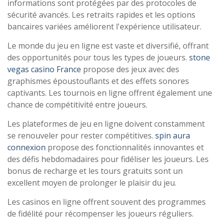
informations sont protégées par des protocoles de
sécurité avancés. Les retraits rapides et les options
bancaires variées améliorent l'expérience utilisateur.
Le monde du jeu en ligne est vaste et diversifié, offrant
des opportunités pour tous les types de joueurs.
stone
vegas casino France
propose des jeux avec des
graphismes époustouflants et des effets sonores
captivants. Les tournois en ligne offrent également une
chance de compétitivité entre joueurs.
Les plateformes de jeu en ligne doivent constamment
se renouveler pour rester compétitives.
spin aura
connexion
propose des fonctionnalités innovantes et
des défis hebdomadaires pour fidéliser les joueurs. Les
bonus de recharge et les tours gratuits sont un
excellent moyen de prolonger le plaisir du jeu.
Les casinos en ligne offrent souvent des programmes
de fidélité pour récompenser les joueurs réguliers.