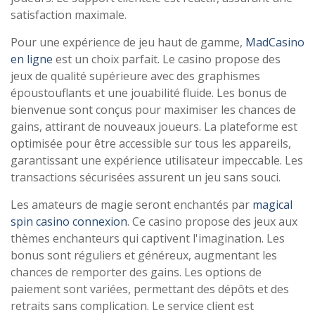
satisfaction maximale.
Pour une expérience de jeu haut de gamme,
MadCasino
en ligne
est un choix parfait. Le casino propose des
jeux de qualité supérieure avec des graphismes
époustouflants et une jouabilité fluide. Les bonus de
bienvenue sont conçus pour maximiser les chances de
gains, attirant de nouveaux joueurs. La plateforme est
optimisée pour être accessible sur tous les appareils,
garantissant une expérience utilisateur impeccable. Les
transactions sécurisées assurent un jeu sans souci.
Les amateurs de magie seront enchantés par
magical
spin casino connexion
. Ce casino propose des jeux aux
thèmes enchanteurs qui captivent l'imagination. Les
bonus sont réguliers et généreux, augmentant les
chances de remporter des gains. Les options de
paiement sont variées, permettant des dépôts et des
retraits sans complication. Le service client est