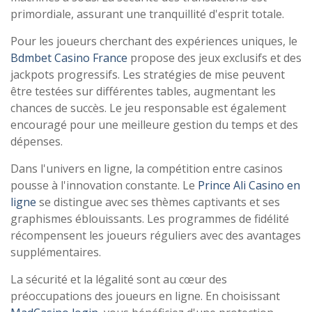
primordiale, assurant une tranquillité d'esprit totale.
Pour les joueurs cherchant des expériences uniques, le
Bdmbet Casino France
propose des jeux exclusifs et des
jackpots progressifs. Les stratégies de mise peuvent
être testées sur différentes tables, augmentant les
chances de succès. Le jeu responsable est également
encouragé pour une meilleure gestion du temps et des
dépenses.
Dans l'univers en ligne, la compétition entre casinos
pousse à l'innovation constante. Le
Prince Ali Casino en
ligne
se distingue avec ses thèmes captivants et ses
graphismes éblouissants. Les programmes de fidélité
récompensent les joueurs réguliers avec des avantages
supplémentaires.
La sécurité et la légalité sont au cœur des
préoccupations des joueurs en ligne. En choisissant