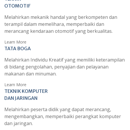
OTOMOTIF
Melahirkan mekanik handal yang berkompeten dan
terampil dalam memelihara, memperbaiki dan
merancang kendaraan otomotif yang berkualitas.
Learn More
TATA BOGA
Melahirkan Individu Kreatif yang memiliki keterampilan
di bidang pengolahan, penyajian dan pelayanan
makanan dan minuman.
Learn More
TEKNIK KOMPUTER
DAN JARINGAN
Melahirkan peserta didik yang dapat merancang,
mengembangkan, memperbaiki perangkat komputer
dan jaringan.