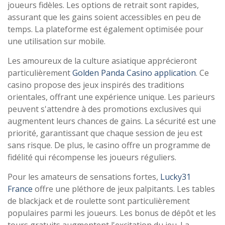
joueurs fidèles. Les options de retrait sont rapides,
assurant que les gains soient accessibles en peu de
temps. La plateforme est également optimisée pour
une utilisation sur mobile.
Les amoureux de la culture asiatique apprécieront
particulièrement
Golden Panda Casino application
. Ce
casino propose des jeux inspirés des traditions
orientales, offrant une expérience unique. Les parieurs
peuvent s'attendre à des promotions exclusives qui
augmentent leurs chances de gains. La sécurité est une
priorité, garantissant que chaque session de jeu est
sans risque. De plus, le casino offre un programme de
fidélité qui récompense les joueurs réguliers.
Pour les amateurs de sensations fortes,
Lucky31
France
offre une pléthore de jeux palpitants. Les tables
de blackjack et de roulette sont particulièrement
populaires parmi les joueurs. Les bonus de dépôt et les