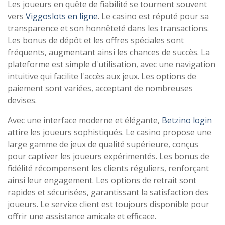
Les joueurs en quête de fiabilité se tournent souvent
vers
Viggoslots en ligne
. Le casino est réputé pour sa
transparence et son honnêteté dans les transactions.
Les bonus de dépôt et les offres spéciales sont
fréquents, augmentant ainsi les chances de succès. La
plateforme est simple d'utilisation, avec une navigation
intuitive qui facilite l'accès aux jeux. Les options de
paiement sont variées, acceptant de nombreuses
devises.
Avec une interface moderne et élégante,
Betzino login
attire les joueurs sophistiqués. Le casino propose une
large gamme de jeux de qualité supérieure, conçus
pour captiver les joueurs expérimentés. Les bonus de
fidélité récompensent les clients réguliers, renforçant
ainsi leur engagement. Les options de retrait sont
rapides et sécurisées, garantissant la satisfaction des
joueurs. Le service client est toujours disponible pour
offrir une assistance amicale et efficace.