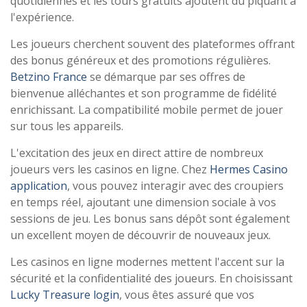
quotidiennes et les tours gratuits ajoutent du piquant à
l'expérience.
Les joueurs cherchent souvent des plateformes offrant
des bonus généreux et des promotions régulières.
Betzino France
se démarque par ses offres de
bienvenue alléchantes et son programme de fidélité
enrichissant. La compatibilité mobile permet de jouer
sur tous les appareils.
L'excitation des jeux en direct attire de nombreux
joueurs vers les casinos en ligne. Chez
Hermes Casino
application
, vous pouvez interagir avec des croupiers
en temps réel, ajoutant une dimension sociale à vos
sessions de jeu. Les bonus sans dépôt sont également
un excellent moyen de découvrir de nouveaux jeux.
Les casinos en ligne modernes mettent l'accent sur la
sécurité et la confidentialité des joueurs. En choisissant
Lucky Treasure login
, vous êtes assuré que vos