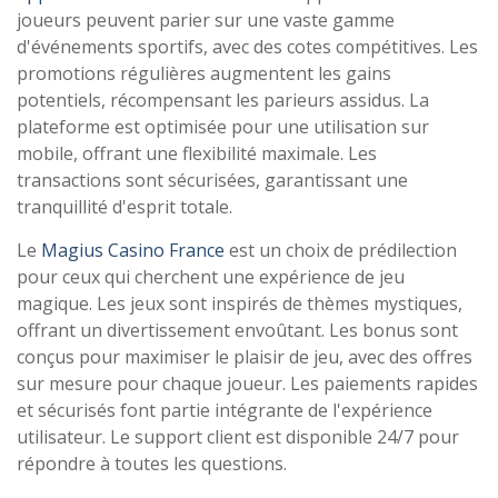
joueurs peuvent parier sur une vaste gamme
d'événements sportifs, avec des cotes compétitives. Les
promotions régulières augmentent les gains
potentiels, récompensant les parieurs assidus. La
plateforme est optimisée pour une utilisation sur
mobile, offrant une flexibilité maximale. Les
transactions sont sécurisées, garantissant une
tranquillité d'esprit totale.
Le
Magius Casino France
est un choix de prédilection
pour ceux qui cherchent une expérience de jeu
magique. Les jeux sont inspirés de thèmes mystiques,
offrant un divertissement envoûtant. Les bonus sont
conçus pour maximiser le plaisir de jeu, avec des offres
sur mesure pour chaque joueur. Les paiements rapides
et sécurisés font partie intégrante de l'expérience
utilisateur. Le support client est disponible 24/7 pour
répondre à toutes les questions.