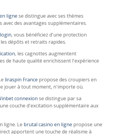
 en ligne
se distingue avec ses thèmes
rs avec des avantages supplémentaires.
login
, vous bénéficiez d'une protection
es dépôts et retraits rapides.
ication
, les cagnottes augmentent
es de haute qualité enrichissent l'expérience
 Le
liraspin France
propose des croupiers en
 de jouer à tout moment, n'importe où.
inbet connexion
se distingue par sa
t une couche d'excitation supplémentaire aux
n ligne. Le
brutal casino en ligne
propose une
direct apportent une touche de réalisme à