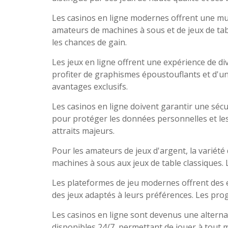
Les casinos en ligne modernes offrent une mu
amateurs de machines à sous et de jeux de t
les chances de gain.
Les jeux en ligne offrent une expérience de d
profiter de graphismes époustouflants et d'une
avantages exclusifs.
Les casinos en ligne doivent garantir une sécu
pour protéger les données personnelles et le
attraits majeurs.
Pour les amateurs de jeux d'argent, la variété 
machines à sous aux jeux de table classiques. 
Les plateformes de jeu modernes offrent des
des jeux adaptés à leurs préférences. Les p
Les casinos en ligne sont devenus une alternat
disponibles 24/7, permettant de jouer à tout