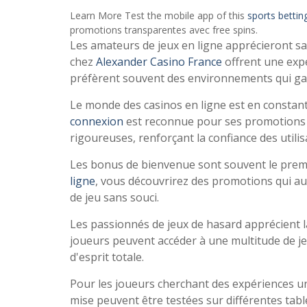
Learn More Test the mobile app of this
sports bettin
promotions transparentes avec free spins.
Les amateurs de jeux en ligne apprécieront san
chez
Alexander Casino France
offrent une expé
préfèrent souvent des environnements qui gara
Le monde des casinos en ligne est en constant
connexion
est reconnue pour ses promotions gé
rigoureuses, renforçant la confiance des utilis
Les bonus de bienvenue sont souvent le premie
ligne
, vous découvrirez des promotions qui aug
de jeu sans souci.
Les passionnés de jeux de hasard apprécient l
joueurs peuvent accéder à une multitude de jeu
d'esprit totale.
Pour les joueurs cherchant des expériences u
mise peuvent être testées sur différentes ta