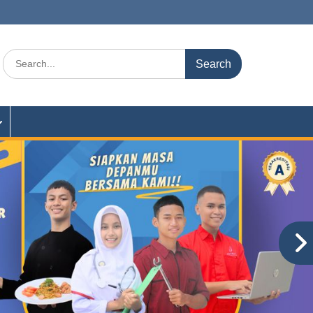
Search
for: