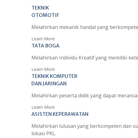
TEKNIK
OTOMOTIF
Melahirkan mekanik handal yang berkompeten
Learn More
TATA BOGA
Melahirkan Individu Kreatif yang memiliki k
Learn More
TEKNIK KOMPUTER
DAN JARINGAN
Melahirkan peserta didik yang dapat meran
Learn More
ASISTEN KEPERAWATAN
Melahirkan lulusan yang berkompeten dan sia
lokasi PKL.