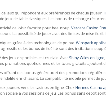
 de jeux qui répondent aux préférences de chaque joueur.
l
de jeux de table classiques. Les bonus de recharge récurre
ctivité de loisir favorite pour beaucoup.
Verdeca Casino Fra
ueurs. La possibilité de jouer avec des limites de mise flexibl
uniques grâce à des technologies de pointe.
Winspark applic
rogressifs et les bonus de fidélité sont des incitations supp
 des jeux disponibles est cruciale. Avec
Shiny Wilds en ligne
 Les promotions quotidiennes et les tours gratuits ajoutent d
es offrant des bonus généreux et des promotions régulière
idélité enrichissant. La compatibilité mobile permet de jou
reux joueurs vers les casinos en ligne. Chez
Hermes Casino ap
on sociale à vos sessions de jeu. Les bonus sans dépôt son