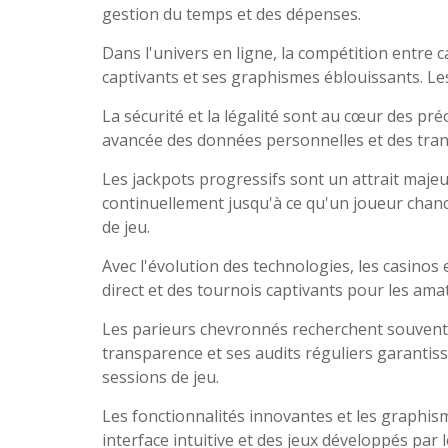
gestion du temps et des dépenses.
Dans l'univers en ligne, la compétition entre 
captivants et ses graphismes éblouissants. L
La sécurité et la légalité sont au cœur des pr
avancée des données personnelles et des transa
Les jackpots progressifs sont un attrait maje
continuellement jusqu'à ce qu'un joueur chance
de jeu.
Avec l'évolution des technologies, les casinos
direct et des tournois captivants pour les ama
Les parieurs chevronnés recherchent souvent d
transparence et ses audits réguliers garantis
sessions de jeu.
Les fonctionnalités innovantes et les graphis
interface intuitive et des jeux développés par