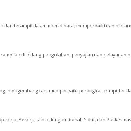
 dan terampil dalam memelihara, memperbaiki dan meranc
eterampilan di bidang pengolahan, penyajian dan pelayana
cang, mengembangkan, memperbaiki perangkat komputer dan
p kerja. Bekerja sama dengan Rumah Sakit, dan Puskesmas 