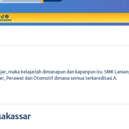
jar, maka belajarlah dimanapun dan kapanpun itu. SMK Lania
, Perawat dan Otomotif dimana semua terkareditasi A.
Makassar