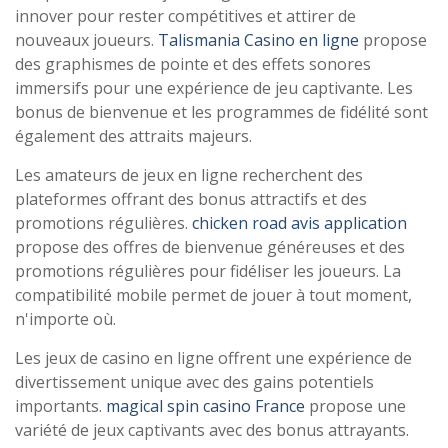
innover pour rester compétitives et attirer de
nouveaux joueurs.
Talismania Casino en ligne
propose
des graphismes de pointe et des effets sonores
immersifs pour une expérience de jeu captivante. Les
bonus de bienvenue et les programmes de fidélité sont
également des attraits majeurs.
Les amateurs de jeux en ligne recherchent des
plateformes offrant des bonus attractifs et des
promotions régulières.
chicken road avis application
propose des offres de bienvenue généreuses et des
promotions régulières pour fidéliser les joueurs. La
compatibilité mobile permet de jouer à tout moment,
n'importe où.
Les jeux de casino en ligne offrent une expérience de
divertissement unique avec des gains potentiels
importants.
magical spin casino France
propose une
variété de jeux captivants avec des bonus attrayants.