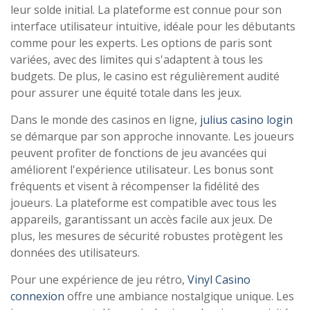
leur solde initial. La plateforme est connue pour son
interface utilisateur intuitive, idéale pour les débutants
comme pour les experts. Les options de paris sont
variées, avec des limites qui s'adaptent à tous les
budgets. De plus, le casino est régulièrement audité
pour assurer une équité totale dans les jeux.
Dans le monde des casinos en ligne,
julius casino login
se démarque par son approche innovante. Les joueurs
peuvent profiter de fonctions de jeu avancées qui
améliorent l'expérience utilisateur. Les bonus sont
fréquents et visent à récompenser la fidélité des
joueurs. La plateforme est compatible avec tous les
appareils, garantissant un accès facile aux jeux. De
plus, les mesures de sécurité robustes protègent les
données des utilisateurs.
Pour une expérience de jeu rétro,
Vinyl Casino
connexion
offre une ambiance nostalgique unique. Les