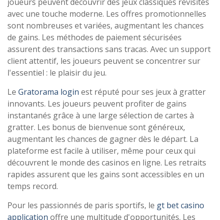
joueurs peuvent découvrir des jeux classiques revisités
avec une touche moderne. Les offres promotionnelles
sont nombreuses et variées, augmentant les chances
de gains. Les méthodes de paiement sécurisées
assurent des transactions sans tracas. Avec un support
client attentif, les joueurs peuvent se concentrer sur
l'essentiel : le plaisir du jeu.
Le
Gratorama login
est réputé pour ses jeux à gratter
innovants. Les joueurs peuvent profiter de gains
instantanés grâce à une large sélection de cartes à
gratter. Les bonus de bienvenue sont généreux,
augmentant les chances de gagner dès le départ. La
plateforme est facile à utiliser, même pour ceux qui
découvrent le monde des casinos en ligne. Les retraits
rapides assurent que les gains sont accessibles en un
temps record.
Pour les passionnés de paris sportifs, le
gt bet casino
application
offre une multitude d'opportunités. Les