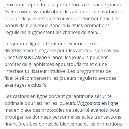
jeux pour répondre aux préférences de chaque joueur.
Avec
crownplay application
, les amateurs de machines à
sous et de jeux de table trouveront leur bonheur. Les
bonus de bienvenue généreux et les promotions
régulières augmentent les chances de gain.
Les jeux en ligne offrent une expérience de
divertissement inégalée pour les amateurs de casino.
Chez
Cresus Casino France
, les joueurs peuvent
profiter de graphismes époustouflants et d'une
interface utilisateur intuitive. Les programmes de
fidélité récompensent les joueurs réguliers avec des
avantages exclusifs.
Les casinos en ligne doivent garantir une sécurité
optimale pour attirer les joueurs.
Viggoslots en ligne
met en place des protocoles de sécurité avancés pour
protéger les données personnelles et les transactions
financières. Les bonus de bienvenue et les promotions