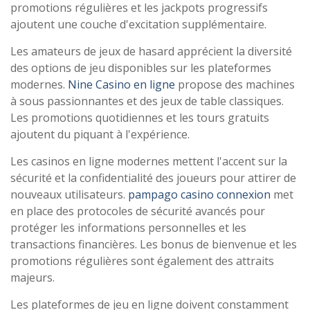
promotions régulières et les jackpots progressifs
ajoutent une couche d'excitation supplémentaire.
Les amateurs de jeux de hasard apprécient la diversité
des options de jeu disponibles sur les plateformes
modernes.
Nine Casino en ligne
propose des machines
à sous passionnantes et des jeux de table classiques.
Les promotions quotidiennes et les tours gratuits
ajoutent du piquant à l'expérience.
Les casinos en ligne modernes mettent l'accent sur la
sécurité et la confidentialité des joueurs pour attirer de
nouveaux utilisateurs.
pampago casino connexion
met
en place des protocoles de sécurité avancés pour
protéger les informations personnelles et les
transactions financières. Les bonus de bienvenue et les
promotions régulières sont également des attraits
majeurs.
Les plateformes de jeu en ligne doivent constamment