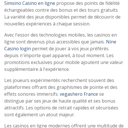
Simsino Casino en ligne
propose des points de fidélité
échangeables contre des bonus et des tours gratuits.
La variété des jeux disponibles permet de découvrir de
nouvelles expériences à chaque session.
Avec l'essor des technologies mobiles, les casinos en
ligne sont devenus plus accessibles que jamais.
Nine
Casino login
permet de jouer à vos jeux préférés
depuis n'importe quel appareil, à tout moment. Les
promotions exclusives pour mobile ajoutent une valeur
supplémentaire à l'expérience.
Les joueurs expérimentés recherchent souvent des
plateformes offrant des graphismes de pointe et des
effets sonores immersifs.
vegashero France
se
distingue par ses jeux de haute qualité et ses bonus
attractifs. Les options de retrait rapides et sécurisées
sont également un atout majeur.
Les casinos en ligne modernes offrent une multitude de