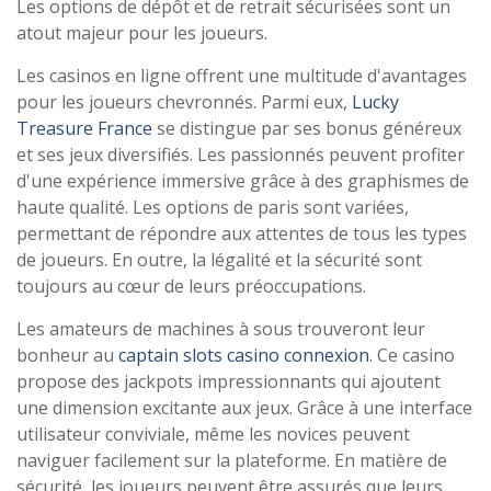
Les options de dépôt et de retrait sécurisées sont un
atout majeur pour les joueurs.
Les casinos en ligne offrent une multitude d'avantages
pour les joueurs chevronnés. Parmi eux,
Lucky
Treasure France
se distingue par ses bonus généreux
et ses jeux diversifiés. Les passionnés peuvent profiter
d'une expérience immersive grâce à des graphismes de
haute qualité. Les options de paris sont variées,
permettant de répondre aux attentes de tous les types
de joueurs. En outre, la légalité et la sécurité sont
toujours au cœur de leurs préoccupations.
Les amateurs de machines à sous trouveront leur
bonheur au
captain slots casino connexion
. Ce casino
propose des jackpots impressionnants qui ajoutent
une dimension excitante aux jeux. Grâce à une interface
utilisateur conviviale, même les novices peuvent
naviguer facilement sur la plateforme. En matière de
sécurité, les joueurs peuvent être assurés que leurs