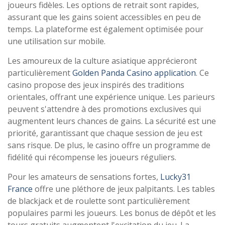
joueurs fidèles. Les options de retrait sont rapides,
assurant que les gains soient accessibles en peu de
temps. La plateforme est également optimisée pour
une utilisation sur mobile.
Les amoureux de la culture asiatique apprécieront
particulièrement
Golden Panda Casino application
. Ce
casino propose des jeux inspirés des traditions
orientales, offrant une expérience unique. Les parieurs
peuvent s'attendre à des promotions exclusives qui
augmentent leurs chances de gains. La sécurité est une
priorité, garantissant que chaque session de jeu est
sans risque. De plus, le casino offre un programme de
fidélité qui récompense les joueurs réguliers.
Pour les amateurs de sensations fortes,
Lucky31
France
offre une pléthore de jeux palpitants. Les tables
de blackjack et de roulette sont particulièrement
populaires parmi les joueurs. Les bonus de dépôt et les