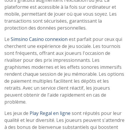
tours gratuits augmentent l'excitation du jeu. La
plateforme est accessible à la fois sur ordinateur et
mobile, permettant de jouer où que vous soyez. Les
transactions sont sécurisées, garantissant la
protection des données personnelles.
Le
Simsino Casino connexion
est parfait pour ceux qui
cherchent une expérience de jeu sociale. Les tournois
sont fréquents, offrant aux joueurs l'occasion de
rivaliser pour des prix impressionnants. Les
graphismes modernes et les effets sonores immersifs
rendent chaque session de jeu mémorable. Les options
de paiement multiples facilitent les dépôts et les
retraits. Avec un service client réactif, les joueurs
peuvent obtenir de l'aide rapidement en cas de
problème.
Les jeux de
Play Regal en ligne
sont réputés pour leur
qualité et leur diversité. Les joueurs peuvent s'attendre
à des bonus de bienvenue substantiels qui boostent