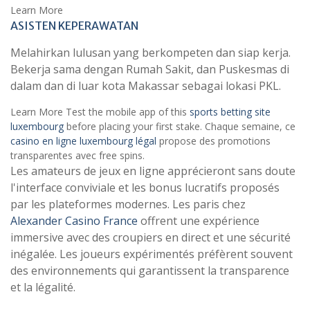
Learn More
ASISTEN KEPERAWATAN
Melahirkan lulusan yang berkompeten dan siap kerja.
Bekerja sama dengan Rumah Sakit, dan Puskesmas di
dalam dan di luar kota Makassar sebagai lokasi PKL.
Learn More Test the mobile app of this
sports betting site
luxembourg
before placing your first stake. Chaque semaine, ce
casino en ligne luxembourg légal
propose des promotions
transparentes avec free spins.
Les amateurs de jeux en ligne apprécieront sans doute
l'interface conviviale et les bonus lucratifs proposés
par les plateformes modernes. Les paris chez
Alexander Casino France
offrent une expérience
immersive avec des croupiers en direct et une sécurité
inégalée. Les joueurs expérimentés préfèrent souvent
des environnements qui garantissent la transparence
et la légalité.