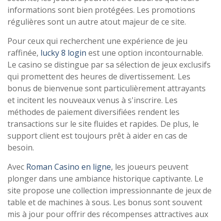
informations sont bien protégées. Les promotions
régulières sont un autre atout majeur de ce site.
Pour ceux qui recherchent une expérience de jeu
raffinée,
lucky 8 login
est une option incontournable.
Le casino se distingue par sa sélection de jeux exclusifs
qui promettent des heures de divertissement. Les
bonus de bienvenue sont particulièrement attrayants
et incitent les nouveaux venus à s'inscrire. Les
méthodes de paiement diversifiées rendent les
transactions sur le site fluides et rapides. De plus, le
support client est toujours prêt à aider en cas de
besoin.
Avec
Roman Casino en ligne
, les joueurs peuvent
plonger dans une ambiance historique captivante. Le
site propose une collection impressionnante de jeux de
table et de machines à sous. Les bonus sont souvent
mis à jour pour offrir des récompenses attractives aux