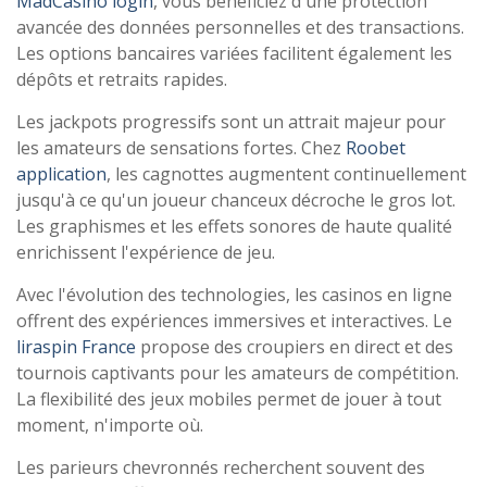
MadCasino login
, vous bénéficiez d'une protection
avancée des données personnelles et des transactions.
Les options bancaires variées facilitent également les
dépôts et retraits rapides.
Les jackpots progressifs sont un attrait majeur pour
les amateurs de sensations fortes. Chez
Roobet
application
, les cagnottes augmentent continuellement
jusqu'à ce qu'un joueur chanceux décroche le gros lot.
Les graphismes et les effets sonores de haute qualité
enrichissent l'expérience de jeu.
Avec l'évolution des technologies, les casinos en ligne
offrent des expériences immersives et interactives. Le
liraspin France
propose des croupiers en direct et des
tournois captivants pour les amateurs de compétition.
La flexibilité des jeux mobiles permet de jouer à tout
moment, n'importe où.
Les parieurs chevronnés recherchent souvent des