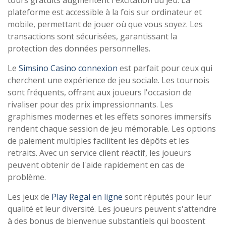
tours gratuits augmentent l'excitation du jeu. La
plateforme est accessible à la fois sur ordinateur et
mobile, permettant de jouer où que vous soyez. Les
transactions sont sécurisées, garantissant la
protection des données personnelles.
Le
Simsino Casino connexion
est parfait pour ceux qui
cherchent une expérience de jeu sociale. Les tournois
sont fréquents, offrant aux joueurs l'occasion de
rivaliser pour des prix impressionnants. Les
graphismes modernes et les effets sonores immersifs
rendent chaque session de jeu mémorable. Les options
de paiement multiples facilitent les dépôts et les
retraits. Avec un service client réactif, les joueurs
peuvent obtenir de l'aide rapidement en cas de
problème.
Les jeux de
Play Regal en ligne
sont réputés pour leur
qualité et leur diversité. Les joueurs peuvent s'attendre
à des bonus de bienvenue substantiels qui boostent