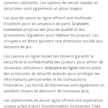
sonores captivants. Les options de retrait rapides et
sécurisées sont également un atout majeur.
Les jeux de casino en ligne offrent une multitude
d'options pour les amateurs de paris.
Gratowin
connexion
propose des jeux de qualité et des
promotions régulières pour fidéliser les joueurs. Les
croupiers en direct ajoutent une dimension sociale aux
sessions de jeu.
Les casinos en ligne modernes doivent garantir la
sécurité et la confidentialité des joueurs pour attirer de
nouveaux utilisateurs.
onlyspins en ligne
met en place
des protocoles de sécurité avancés pour protéger les
informations personnelles et les transactions
financières. Les bonus de bienvenue sont également un
excellent moyen de découvrir de nouveaux jeux.
Les plateformes de jeu en ligne offrent une expérience
unique grâce à leurs fonctionnalités innovantes. Chez