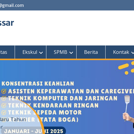
@gmail.com
ssar
itas
Ekskul
SPMB
Berita
Kontak
Baru Tahun
ar