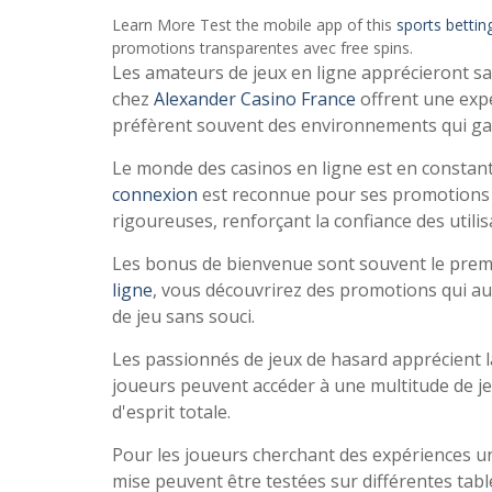
Learn More Test the mobile app of this
sports bettin
promotions transparentes avec free spins.
Les amateurs de jeux en ligne apprécieront san
chez
Alexander Casino France
offrent une expé
préfèrent souvent des environnements qui gara
Le monde des casinos en ligne est en constant
connexion
est reconnue pour ses promotions gé
rigoureuses, renforçant la confiance des utilis
Les bonus de bienvenue sont souvent le premie
ligne
, vous découvrirez des promotions qui aug
de jeu sans souci.
Les passionnés de jeux de hasard apprécient l
joueurs peuvent accéder à une multitude de jeu
d'esprit totale.
Pour les joueurs cherchant des expériences u
mise peuvent être testées sur différentes ta