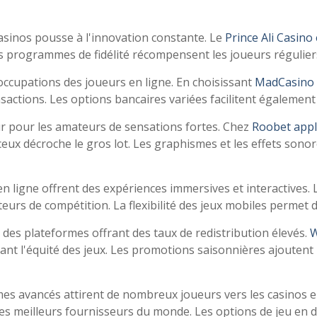
casinos pousse à l'innovation constante. Le
Prince Ali Casino
es programmes de fidélité récompensent les joueurs régulie
éoccupations des joueurs en ligne. En choisissant
MadCasino 
ctions. Les options bancaires variées facilitent également l
ur pour les amateurs de sensations fortes. Chez
Roobet appl
ux décroche le gros lot. Les graphismes et les effets sonor
 en ligne offrent des expériences immersives et interactives.
teurs de compétition. La flexibilité des jeux mobiles permet
es plateformes offrant des taux de redistribution élevés.
W
sant l'équité des jeux. Les promotions saisonnières ajouten
mes avancés attirent de nombreux joueurs vers les casinos e
 les meilleurs fournisseurs du monde. Les options de jeu en 