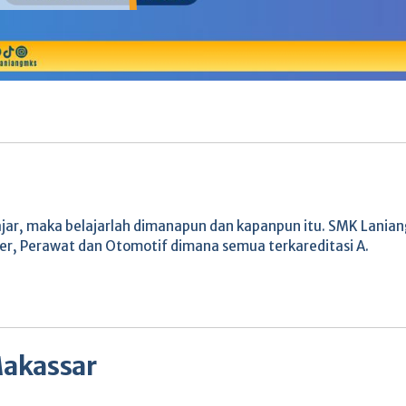
jar, maka belajarlah dimanapun dan kapanpun itu. SMK Lania
, Perawat dan Otomotif dimana semua terkareditasi A.
Makassar