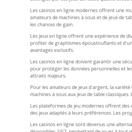
Les casinos en ligne modernes offrent une mu
amateurs de machines à sous et de jeux de t
les chances de gain.
Les jeux en ligne offrent une expérience de d
profiter de graphismes époustouflants et d'une
avantages exclusifs.
Les casinos en ligne doivent garantir une sécu
pour protéger les données personnelles et le
attraits majeurs.
Pour les amateurs de jeux d'argent, la variété 
machines à sous aux jeux de table classiques. 
Les plateformes de jeu modernes offrent des
des jeux adaptés à leurs préférences. Les p
Les casinos en ligne sont devenus une alternat
disponibles 24/7, permettant de jouer à tout