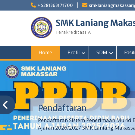
Skip
+6281363171700
smklaniangmakassar
to
content
SMK Laniang Maka
Terakreditasi A
Home
Profil
SDM
Fasil
Pendaftaran
Pendaftaran Sistem Penerimaan Murid 
Ajaran 2026/2027 SMK Laniang Makass