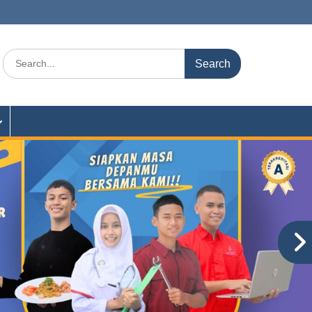
Search
for: