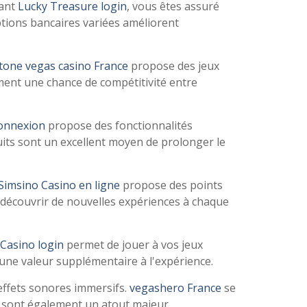
sant
Lucky Treasure login
, vous êtes assuré
ptions bancaires variées améliorent
tone vegas casino France
propose des jeux
ment une chance de compétitivité entre
connexion
propose des fonctionnalités
uits sont un excellent moyen de prolonger le
Simsino Casino en ligne
propose des points
e découvrir de nouvelles expériences à chaque
Casino login
permet de jouer à vos jeux
une valeur supplémentaire à l'expérience.
effets sonores immersifs.
vegashero France
se
es sont également un atout majeur.