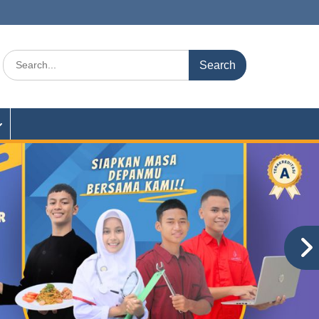
Search
for: