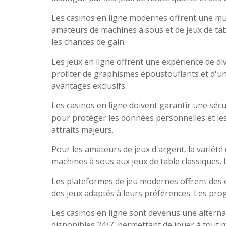
Les casinos en ligne modernes offrent une mu
amateurs de machines à sous et de jeux de t
les chances de gain.
Les jeux en ligne offrent une expérience de d
profiter de graphismes époustouflants et d'une
avantages exclusifs.
Les casinos en ligne doivent garantir une sécu
pour protéger les données personnelles et le
attraits majeurs.
Pour les amateurs de jeux d'argent, la variété 
machines à sous aux jeux de table classiques. 
Les plateformes de jeu modernes offrent des
des jeux adaptés à leurs préférences. Les p
Les casinos en ligne sont devenus une alternat
disponibles 24/7, permettant de jouer à tout