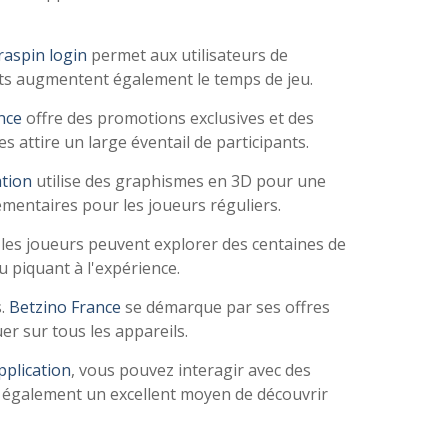
iraspin login
permet aux utilisateurs de
nts augmentent également le temps de jeu.
nce
offre des promotions exclusives et des
es attire un large éventail de participants.
ation
utilise des graphismes en 3D pour une
lémentaires pour les joueurs réguliers.
, les joueurs peuvent explorer des centaines de
u piquant à l'expérience.
s.
Betzino France
se démarque par ses offres
er sur tous les appareils.
plication
, vous pouvez interagir avec des
t également un excellent moyen de découvrir