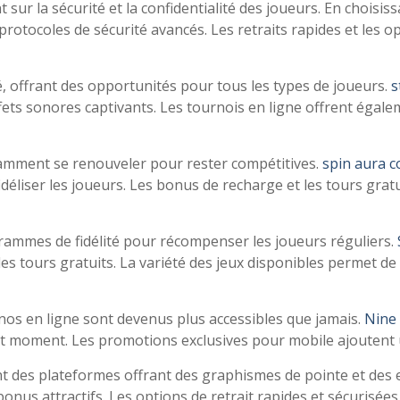
sur la sécurité et la confidentialité des joueurs. En choisis
rotocoles de sécurité avancés. Les retraits rapides et les o
ié, offrant des opportunités pour tous les types de joueurs.
s
ets sonores captivants. Les tournois en ligne offrent égale
tamment se renouveler pour rester compétitives.
spin aura 
déliser les joueurs. Les bonus de recharge et les tours grat
rammes de fidélité pour récompenser les joueurs réguliers.
es tours gratuits. La variété des jeux disponibles permet d
inos en ligne sont devenus plus accessibles que jamais.
Nine 
ut moment. Les promotions exclusives pour mobile ajoutent 
 des plateformes offrant des graphismes de pointe et des 
 bonus attractifs. Les options de retrait rapides et sécurisé