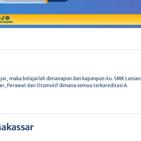
jar, maka belajarlah dimanapun dan kapanpun itu. SMK Lania
, Perawat dan Otomotif dimana semua terkareditasi A.
Makassar