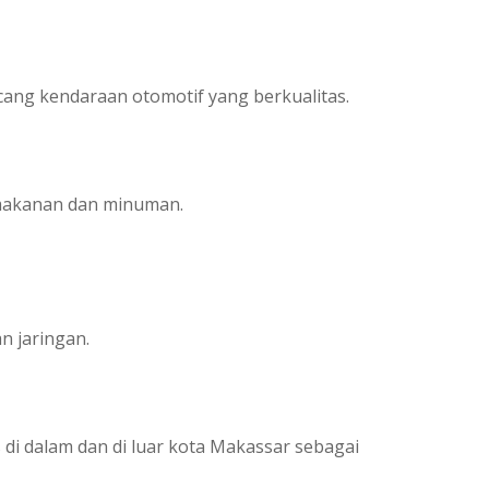
ang kendaraan otomotif yang berkualitas.
n makanan dan minuman.
 jaringan.
di dalam dan di luar kota Makassar sebagai