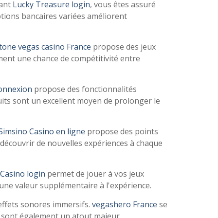
sant
Lucky Treasure login
, vous êtes assuré
ptions bancaires variées améliorent
tone vegas casino France
propose des jeux
ment une chance de compétitivité entre
connexion
propose des fonctionnalités
uits sont un excellent moyen de prolonger le
Simsino Casino en ligne
propose des points
e découvrir de nouvelles expériences à chaque
Casino login
permet de jouer à vos jeux
une valeur supplémentaire à l'expérience.
effets sonores immersifs.
vegashero France
se
es sont également un atout majeur.