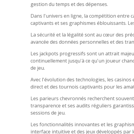
gestion du temps et des dépenses.
Dans l'univers en ligne, la compétition entre 
captivants et ses graphismes éblouissants. L
La sécurité et la légalité sont au cœur des pr
avancée des données personnelles et des transa
Les jackpots progressifs sont un attrait maje
continuellement jusqu'à ce qu'un joueur chance
de jeu.
Avec l'évolution des technologies, les casinos
direct et des tournois captivants pour les ama
Les parieurs chevronnés recherchent souvent d
transparence et ses audits réguliers garantis
sessions de jeu.
Les fonctionnalités innovantes et les graphis
interface intuitive et des jeux développés par