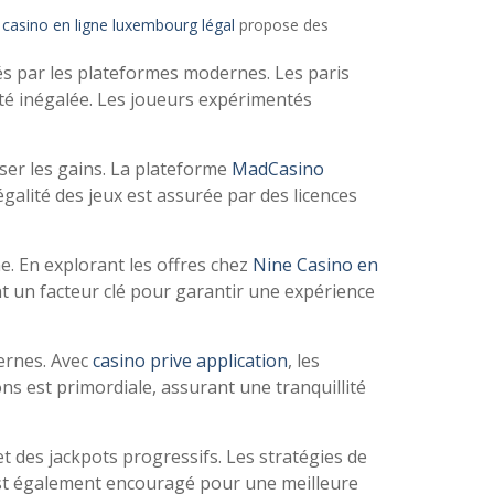
e
casino en ligne luxembourg légal
propose des
sés par les plateformes modernes. Les paris
ité inégalée. Les joueurs expérimentés
ser les gains. La plateforme
MadCasino
galité des jeux est assurée par des licences
. En explorant les offres chez
Nine Casino en
nt un facteur clé pour garantir une expérience
dernes. Avec
casino prive application
, les
ns est primordiale, assurant une tranquillité
t des jackpots progressifs. Les stratégies de
 est également encouragé pour une meilleure