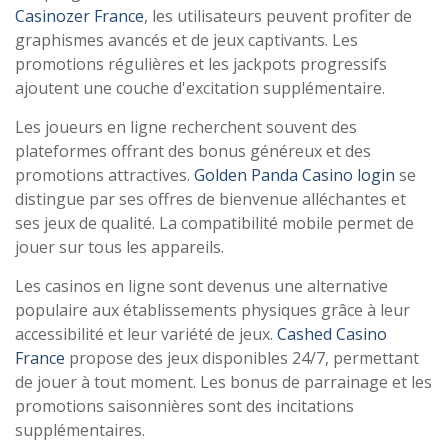
Casinozer France
, les utilisateurs peuvent profiter de
graphismes avancés et de jeux captivants. Les
promotions régulières et les jackpots progressifs
ajoutent une couche d'excitation supplémentaire.
Les joueurs en ligne recherchent souvent des
plateformes offrant des bonus généreux et des
promotions attractives.
Golden Panda Casino login
se
distingue par ses offres de bienvenue alléchantes et
ses jeux de qualité. La compatibilité mobile permet de
jouer sur tous les appareils.
Les casinos en ligne sont devenus une alternative
populaire aux établissements physiques grâce à leur
accessibilité et leur variété de jeux.
Cashed Casino
France
propose des jeux disponibles 24/7, permettant
de jouer à tout moment. Les bonus de parrainage et les
promotions saisonnières sont des incitations
supplémentaires.