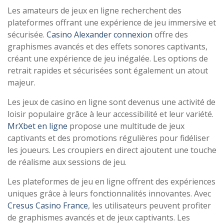
Les amateurs de jeux en ligne recherchent des
plateformes offrant une expérience de jeu immersive et
sécurisée.
Casino Alexander connexion
offre des
graphismes avancés et des effets sonores captivants,
créant une expérience de jeu inégalée. Les options de
retrait rapides et sécurisées sont également un atout
majeur.
Les jeux de casino en ligne sont devenus une activité de
loisir populaire grâce à leur accessibilité et leur variété.
MrXbet en ligne
propose une multitude de jeux
captivants et des promotions régulières pour fidéliser
les joueurs. Les croupiers en direct ajoutent une touche
de réalisme aux sessions de jeu.
Les plateformes de jeu en ligne offrent des expériences
uniques grâce à leurs fonctionnalités innovantes. Avec
Cresus Casino France
, les utilisateurs peuvent profiter
de graphismes avancés et de jeux captivants. Les