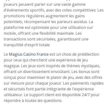
joueurs peuvent parier sur une vaste gamme
d'événements sportifs, avec des cotes compétitives. Les
promotions régulières augmentent les gains
potentiels, récompensant les parieurs assidus. La
plateforme est optimisée pour une utilisation sur
mobile, offrant une flexibilité maximale. Les
transactions sont sécurisées, garantissant une
tranquillité d'esprit totale.
Le
Magius Casino France
est un choix de prédilection
pour ceux qui cherchent une expérience de jeu
magique. Les jeux sont inspirés de thèmes mystiques,
offrant un divertissement envoûtant. Les bonus sont
conçus pour maximiser le plaisir de jeu, avec des offres
sur mesure pour chaque joueur. Les paiements rapides
et sécurisés font partie intégrante de l'expérience
utilisateur. Le support client est disponible 24/7 pour
répondre à toutes les questions.