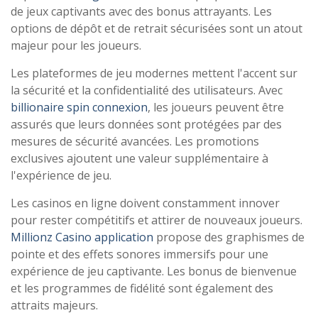
de jeux captivants avec des bonus attrayants. Les
options de dépôt et de retrait sécurisées sont un atout
majeur pour les joueurs.
Les plateformes de jeu modernes mettent l'accent sur
la sécurité et la confidentialité des utilisateurs. Avec
billionaire spin connexion
, les joueurs peuvent être
assurés que leurs données sont protégées par des
mesures de sécurité avancées. Les promotions
exclusives ajoutent une valeur supplémentaire à
l'expérience de jeu.
Les casinos en ligne doivent constamment innover
pour rester compétitifs et attirer de nouveaux joueurs.
Millionz Casino application
propose des graphismes de
pointe et des effets sonores immersifs pour une
expérience de jeu captivante. Les bonus de bienvenue
et les programmes de fidélité sont également des
attraits majeurs.