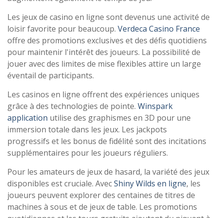
Les jeux de casino en ligne sont devenus une activité de
loisir favorite pour beaucoup.
Verdeca Casino France
offre des promotions exclusives et des défis quotidiens
pour maintenir l'intérêt des joueurs. La possibilité de
jouer avec des limites de mise flexibles attire un large
éventail de participants.
Les casinos en ligne offrent des expériences uniques
grâce à des technologies de pointe.
Winspark
application
utilise des graphismes en 3D pour une
immersion totale dans les jeux. Les jackpots
progressifs et les bonus de fidélité sont des incitations
supplémentaires pour les joueurs réguliers.
Pour les amateurs de jeux de hasard, la variété des jeux
disponibles est cruciale. Avec
Shiny Wilds en ligne
, les
joueurs peuvent explorer des centaines de titres de
machines à sous et de jeux de table. Les promotions