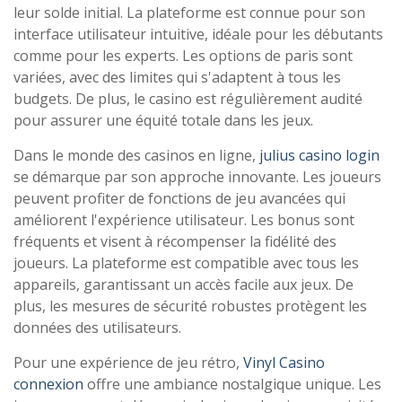
leur solde initial. La plateforme est connue pour son
interface utilisateur intuitive, idéale pour les débutants
comme pour les experts. Les options de paris sont
variées, avec des limites qui s'adaptent à tous les
budgets. De plus, le casino est régulièrement audité
pour assurer une équité totale dans les jeux.
Dans le monde des casinos en ligne,
julius casino login
se démarque par son approche innovante. Les joueurs
peuvent profiter de fonctions de jeu avancées qui
améliorent l'expérience utilisateur. Les bonus sont
fréquents et visent à récompenser la fidélité des
joueurs. La plateforme est compatible avec tous les
appareils, garantissant un accès facile aux jeux. De
plus, les mesures de sécurité robustes protègent les
données des utilisateurs.
Pour une expérience de jeu rétro,
Vinyl Casino
connexion
offre une ambiance nostalgique unique. Les