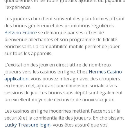
quotidiennes et les tours gratuits ajoutent du piquant à
l'expérience.
Les joueurs cherchent souvent des plateformes offrant
des bonus généreux et des promotions régulières.
Betzino France
se démarque par ses offres de
bienvenue alléchantes et son programme de fidélité
enrichissant. La compatibilité mobile permet de jouer
sur tous les appareils.
L'excitation des jeux en direct attire de nombreux
joueurs vers les casinos en ligne. Chez
Hermes Casino
application
, vous pouvez interagir avec des croupiers
en temps réel, ajoutant une dimension sociale à vos
sessions de jeu. Les bonus sans dépôt sont également
un excellent moyen de découvrir de nouveaux jeux.
Les casinos en ligne modernes mettent l'accent sur la
sécurité et la confidentialité des joueurs. En choisissant
Lucky Treasure login
, vous êtes assuré que vos