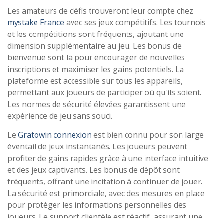
Les amateurs de défis trouveront leur compte chez
mystake France
avec ses jeux compétitifs. Les tournois
et les compétitions sont fréquents, ajoutant une
dimension supplémentaire au jeu. Les bonus de
bienvenue sont là pour encourager de nouvelles
inscriptions et maximiser les gains potentiels. La
plateforme est accessible sur tous les appareils,
permettant aux joueurs de participer où qu'ils soient.
Les normes de sécurité élevées garantissent une
expérience de jeu sans souci.
Le
Gratowin connexion
est bien connu pour son large
éventail de jeux instantanés. Les joueurs peuvent
profiter de gains rapides grâce à une interface intuitive
et des jeux captivants. Les bonus de dépôt sont
fréquents, offrant une incitation à continuer de jouer.
La sécurité est primordiale, avec des mesures en place
pour protéger les informations personnelles des
joueurs. Le support clientèle est réactif, assurant une