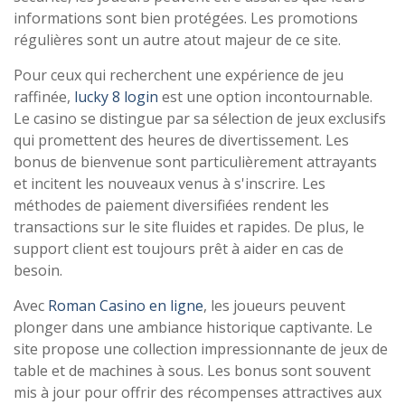
informations sont bien protégées. Les promotions
régulières sont un autre atout majeur de ce site.
Pour ceux qui recherchent une expérience de jeu
raffinée,
lucky 8 login
est une option incontournable.
Le casino se distingue par sa sélection de jeux exclusifs
qui promettent des heures de divertissement. Les
bonus de bienvenue sont particulièrement attrayants
et incitent les nouveaux venus à s'inscrire. Les
méthodes de paiement diversifiées rendent les
transactions sur le site fluides et rapides. De plus, le
support client est toujours prêt à aider en cas de
besoin.
Avec
Roman Casino en ligne
, les joueurs peuvent
plonger dans une ambiance historique captivante. Le
site propose une collection impressionnante de jeux de
table et de machines à sous. Les bonus sont souvent
mis à jour pour offrir des récompenses attractives aux