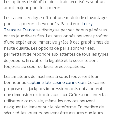
Les options de dépôt et de retrait sécurisées sont un
atout majeur pour les joueurs.
Les casinos en ligne offrent une multitude d'avantages
pour les joueurs chevronnés. Parmi eux,
Lucky
Treasure France
se distingue par ses bonus généreux
et ses jeux diversifiés. Les passionnés peuvent profiter
d'une expérience immersive grâce à des graphismes de
haute qualité. Les options de paris sont variées,
permettant de répondre aux attentes de tous les types
de joueurs. En outre, la légalité et la sécurité sont
toujours au cœur de leurs préoccupations.
Les amateurs de machines à sous trouveront leur
bonheur au
captain slots casino connexion
. Ce casino
propose des jackpots impressionnants qui ajoutent
une dimension excitante aux jeux. Grâce à une interface
utilisateur conviviale, même les novices peuvent
naviguer facilement sur la plateforme. En matière de
sécurité, les joueurs peuvent être assurés que leurs