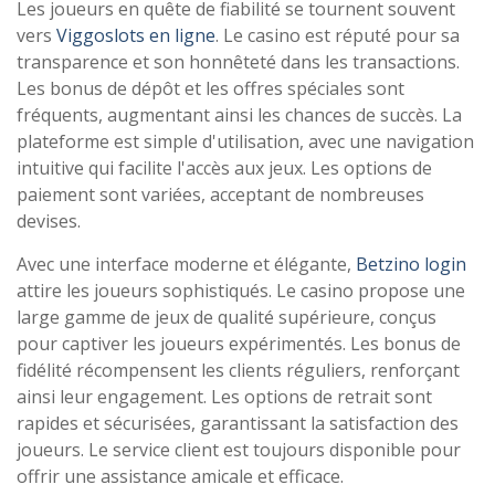
Les joueurs en quête de fiabilité se tournent souvent
vers
Viggoslots en ligne
. Le casino est réputé pour sa
transparence et son honnêteté dans les transactions.
Les bonus de dépôt et les offres spéciales sont
fréquents, augmentant ainsi les chances de succès. La
plateforme est simple d'utilisation, avec une navigation
intuitive qui facilite l'accès aux jeux. Les options de
paiement sont variées, acceptant de nombreuses
devises.
Avec une interface moderne et élégante,
Betzino login
attire les joueurs sophistiqués. Le casino propose une
large gamme de jeux de qualité supérieure, conçus
pour captiver les joueurs expérimentés. Les bonus de
fidélité récompensent les clients réguliers, renforçant
ainsi leur engagement. Les options de retrait sont
rapides et sécurisées, garantissant la satisfaction des
joueurs. Le service client est toujours disponible pour
offrir une assistance amicale et efficace.