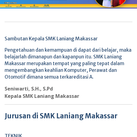
Sambutan Kepala SMK Laniang Makassar
Pengetahuan dan kemampuan di dapat dari belajar, maka
belajarlah dimanapun dan kapanpun itu. SMK Laniang
Makassar merupakan tempat yang paling tepat dalam
mengembangkan keahlian Komputer, Perawat dan
Otomotif dimana semua terkareditasi A.
Seniwarti, S.H., S.Pd
Kepala SMK Laniang Makassar
Jurusan di SMK Laniang Makassar
TEKNIK