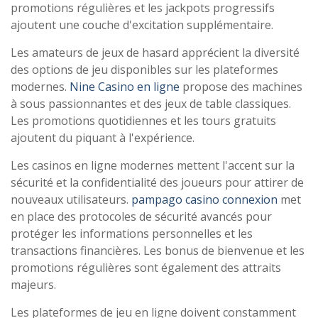
promotions régulières et les jackpots progressifs
ajoutent une couche d'excitation supplémentaire.
Les amateurs de jeux de hasard apprécient la diversité
des options de jeu disponibles sur les plateformes
modernes.
Nine Casino en ligne
propose des machines
à sous passionnantes et des jeux de table classiques.
Les promotions quotidiennes et les tours gratuits
ajoutent du piquant à l'expérience.
Les casinos en ligne modernes mettent l'accent sur la
sécurité et la confidentialité des joueurs pour attirer de
nouveaux utilisateurs.
pampago casino connexion
met
en place des protocoles de sécurité avancés pour
protéger les informations personnelles et les
transactions financières. Les bonus de bienvenue et les
promotions régulières sont également des attraits
majeurs.
Les plateformes de jeu en ligne doivent constamment