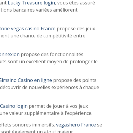
sant
Lucky Treasure login
, vous êtes assuré
ptions bancaires variées améliorent
tone vegas casino France
propose des jeux
ment une chance de compétitivité entre
connexion
propose des fonctionnalités
uits sont un excellent moyen de prolonger le
Simsino Casino en ligne
propose des points
e découvrir de nouvelles expériences à chaque
Casino login
permet de jouer à vos jeux
une valeur supplémentaire à l'expérience.
effets sonores immersifs.
vegashero France
se
es sont également un atout majeur.