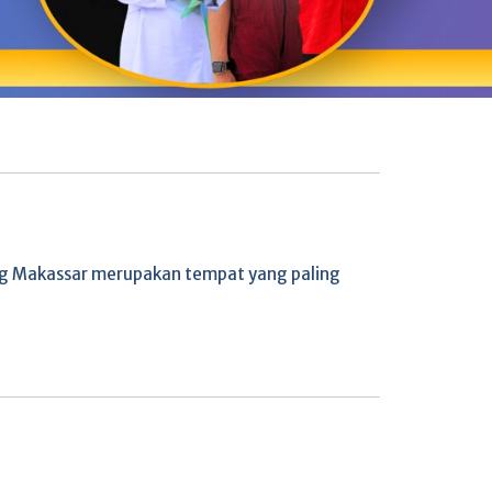
ng Makassar merupakan tempat yang paling