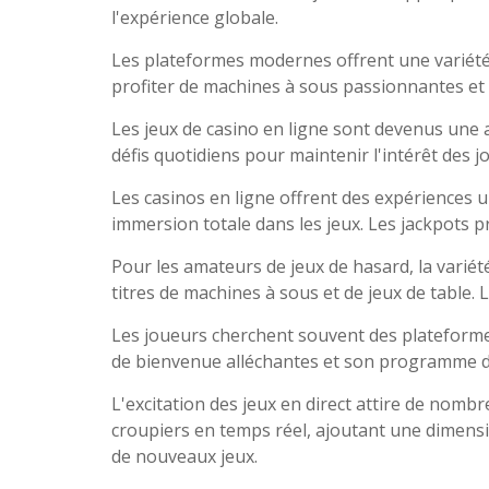
l'expérience globale.
Les plateformes modernes offrent une variété
profiter de machines à sous passionnantes et 
Les jeux de casino en ligne sont devenus une a
défis quotidiens pour maintenir l'intérêt des jo
Les casinos en ligne offrent des expériences 
immersion totale dans les jeux. Les jackpots p
Pour les amateurs de jeux de hasard, la variété
titres de machines à sous et de jeux de table.
Les joueurs cherchent souvent des plateform
de bienvenue alléchantes et son programme de f
L'excitation des jeux en direct attire de nomb
croupiers en temps réel, ajoutant une dimensi
de nouveaux jeux.