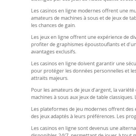
Les casinos en ligne modernes offrent une mu
amateurs de machines à sous et de jeux de t
les chances de gain.
Les jeux en ligne offrent une expérience de d
profiter de graphismes époustouflants et d'une
avantages exclusifs.
Les casinos en ligne doivent garantir une sécu
pour protéger les données personnelles et le
attraits majeurs.
Pour les amateurs de jeux d'argent, la variété 
machines à sous aux jeux de table classiques. 
Les plateformes de jeu modernes offrent des
des jeux adaptés à leurs préférences. Les p
Les casinos en ligne sont devenus une alternat
disponibles 24/7, permettant de jouer à tout