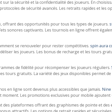
sur la sécurité et la confidentialité des joueurs. En choisis
rotocoles de sécurité avancés. Les retraits rapides et les o
ié, offrant des opportunités pour tous les types de joueurs.
s
ets sonores captivants. Les tournois en ligne offrent égale
tamment se renouveler pour rester compétitives.
spin aura 
déliser les joueurs. Les bonus de recharge et les tours grat
rammes de fidélité pour récompenser les joueurs réguliers.
es tours gratuits. La variété des jeux disponibles permet d
inos en ligne sont devenus plus accessibles que jamais.
Nine 
ut moment. Les promotions exclusives pour mobile ajoutent 
 des plateformes offrant des graphismes de pointe et des 
 bonus attractifs. Les options de retrait rapides et sécurisé