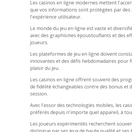
Les casinos en ligne modernes mettent l'accent 
que vos informations sont protégées par des p
l'expérience utilisateur.
Le monde du jeu en ligne est vaste et diversif
avec des graphismes époustouflants et des eff
joueurs.
Les plateformes de jeu en ligne doivent cons
innovantes et des défis hebdomadaires pour fi
plaisir du jeu.
Les casinos en ligne offrent souvent des prog
de fidélité échangeables contre des bonus et d
session.
Avec l'essor des technologies mobiles, les cas
préférés depuis n'importe quel appareil, à to
Les joueurs expérimentés recherchent souvent
distingue par ses jeux de haute qualité et ses