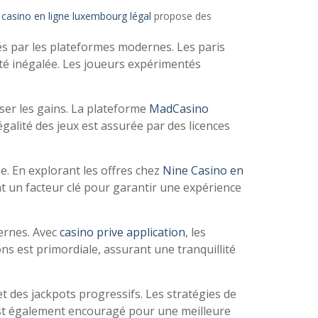
e
casino en ligne luxembourg légal
propose des
sés par les plateformes modernes. Les paris
ité inégalée. Les joueurs expérimentés
ser les gains. La plateforme
MadCasino
galité des jeux est assurée par des licences
. En explorant les offres chez
Nine Casino en
nt un facteur clé pour garantir une expérience
dernes. Avec
casino prive application
, les
ns est primordiale, assurant une tranquillité
t des jackpots progressifs. Les stratégies de
 est également encouragé pour une meilleure