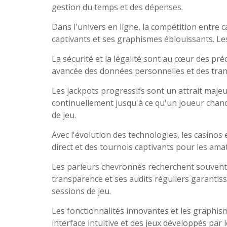
gestion du temps et des dépenses.
Dans l'univers en ligne, la compétition entre 
captivants et ses graphismes éblouissants. L
La sécurité et la légalité sont au cœur des pr
avancée des données personnelles et des transa
Les jackpots progressifs sont un attrait maje
continuellement jusqu'à ce qu'un joueur chance
de jeu.
Avec l'évolution des technologies, les casinos
direct et des tournois captivants pour les ama
Les parieurs chevronnés recherchent souvent d
transparence et ses audits réguliers garantis
sessions de jeu.
Les fonctionnalités innovantes et les graphis
interface intuitive et des jeux développés par