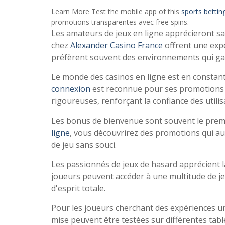
Learn More Test the mobile app of this
sports bettin
promotions transparentes avec free spins.
Les amateurs de jeux en ligne apprécieront san
chez
Alexander Casino France
offrent une expé
préfèrent souvent des environnements qui gara
Le monde des casinos en ligne est en constant
connexion
est reconnue pour ses promotions gé
rigoureuses, renforçant la confiance des utilis
Les bonus de bienvenue sont souvent le premie
ligne
, vous découvrirez des promotions qui aug
de jeu sans souci.
Les passionnés de jeux de hasard apprécient l
joueurs peuvent accéder à une multitude de jeu
d'esprit totale.
Pour les joueurs cherchant des expériences u
mise peuvent être testées sur différentes ta