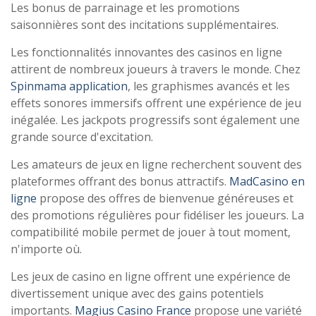
Les bonus de parrainage et les promotions
saisonnières sont des incitations supplémentaires.
Les fonctionnalités innovantes des casinos en ligne
attirent de nombreux joueurs à travers le monde. Chez
Spinmama application
, les graphismes avancés et les
effets sonores immersifs offrent une expérience de jeu
inégalée. Les jackpots progressifs sont également une
grande source d'excitation.
Les amateurs de jeux en ligne recherchent souvent des
plateformes offrant des bonus attractifs.
MadCasino en
ligne
propose des offres de bienvenue généreuses et
des promotions régulières pour fidéliser les joueurs. La
compatibilité mobile permet de jouer à tout moment,
n'importe où.
Les jeux de casino en ligne offrent une expérience de
divertissement unique avec des gains potentiels
importants.
Magius Casino France
propose une variété