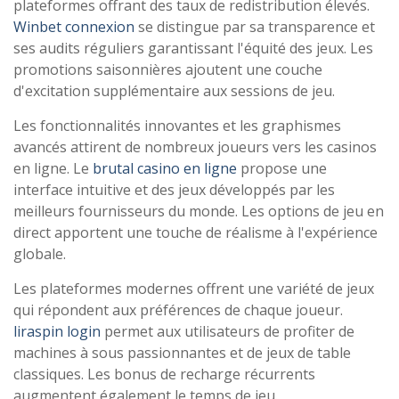
plateformes offrant des taux de redistribution élevés.
Winbet connexion
se distingue par sa transparence et
ses audits réguliers garantissant l'équité des jeux. Les
promotions saisonnières ajoutent une couche
d'excitation supplémentaire aux sessions de jeu.
Les fonctionnalités innovantes et les graphismes
avancés attirent de nombreux joueurs vers les casinos
en ligne. Le
brutal casino en ligne
propose une
interface intuitive et des jeux développés par les
meilleurs fournisseurs du monde. Les options de jeu en
direct apportent une touche de réalisme à l'expérience
globale.
Les plateformes modernes offrent une variété de jeux
qui répondent aux préférences de chaque joueur.
liraspin login
permet aux utilisateurs de profiter de
machines à sous passionnantes et de jeux de table
classiques. Les bonus de recharge récurrents
augmentent également le temps de jeu.