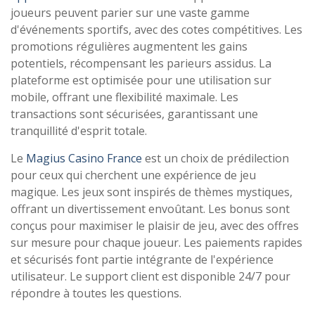
joueurs peuvent parier sur une vaste gamme
d'événements sportifs, avec des cotes compétitives. Les
promotions régulières augmentent les gains
potentiels, récompensant les parieurs assidus. La
plateforme est optimisée pour une utilisation sur
mobile, offrant une flexibilité maximale. Les
transactions sont sécurisées, garantissant une
tranquillité d'esprit totale.
Le
Magius Casino France
est un choix de prédilection
pour ceux qui cherchent une expérience de jeu
magique. Les jeux sont inspirés de thèmes mystiques,
offrant un divertissement envoûtant. Les bonus sont
conçus pour maximiser le plaisir de jeu, avec des offres
sur mesure pour chaque joueur. Les paiements rapides
et sécurisés font partie intégrante de l'expérience
utilisateur. Le support client est disponible 24/7 pour
répondre à toutes les questions.