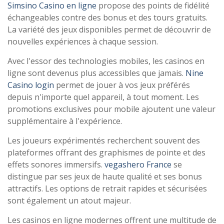
Simsino Casino en ligne
propose des points de fidélité
échangeables contre des bonus et des tours gratuits.
La variété des jeux disponibles permet de découvrir de
nouvelles expériences à chaque session.
Avec l'essor des technologies mobiles, les casinos en
ligne sont devenus plus accessibles que jamais.
Nine
Casino login
permet de jouer à vos jeux préférés
depuis n'importe quel appareil, à tout moment. Les
promotions exclusives pour mobile ajoutent une valeur
supplémentaire à l'expérience.
Les joueurs expérimentés recherchent souvent des
plateformes offrant des graphismes de pointe et des
effets sonores immersifs.
vegashero France
se
distingue par ses jeux de haute qualité et ses bonus
attractifs. Les options de retrait rapides et sécurisées
sont également un atout majeur.
Les casinos en ligne modernes offrent une multitude de