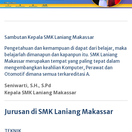
Sambutan Kepala SMK Laniang Makassar
Pengetahuan dan kemampuan di dapat dari belajar, maka
belajarlah dimanapun dan kapanpun itu. SMK Laniang
Makassar merupakan tempat yang paling tepat dalam
mengembangkan keahlian Komputer, Perawat dan
Otomotif dimana semua terkareditasi A.
Seniwarti, S.H., S.Pd
Kepala SMK Laniang Makassar
Jurusan di SMK Laniang Makassar
TEKNIK