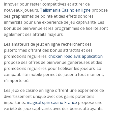
innover pour rester compétitives et attirer de
nouveaux joueurs.
Talismania Casino en ligne
propose
des graphismes de pointe et des effets sonores
immersifs pour une expérience de jeu captivante. Les
bonus de bienvenue et les programmes de fidélité sont
également des attraits majeurs.
Les amateurs de jeux en ligne recherchent des
plateformes offrant des bonus attractifs et des
promotions régulières.
chicken road avis application
propose des offres de bienvenue généreuses et des
promotions régulières pour fidéliser les joueurs. La
compatibilité mobile permet de jouer à tout moment,
n'importe où.
Les jeux de casino en ligne offrent une expérience de
divertissement unique avec des gains potentiels
importants.
magical spin casino France
propose une
variété de jeux captivants avec des bonus attrayants.