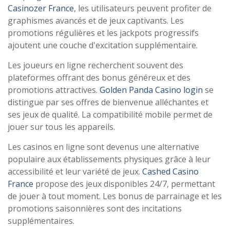
Casinozer France
, les utilisateurs peuvent profiter de
graphismes avancés et de jeux captivants. Les
promotions régulières et les jackpots progressifs
ajoutent une couche d'excitation supplémentaire.
Les joueurs en ligne recherchent souvent des
plateformes offrant des bonus généreux et des
promotions attractives.
Golden Panda Casino login
se
distingue par ses offres de bienvenue alléchantes et
ses jeux de qualité. La compatibilité mobile permet de
jouer sur tous les appareils.
Les casinos en ligne sont devenus une alternative
populaire aux établissements physiques grâce à leur
accessibilité et leur variété de jeux.
Cashed Casino
France
propose des jeux disponibles 24/7, permettant
de jouer à tout moment. Les bonus de parrainage et les
promotions saisonnières sont des incitations
supplémentaires.