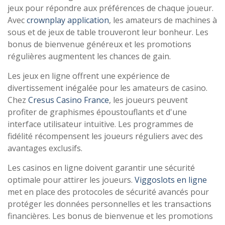
jeux pour répondre aux préférences de chaque joueur.
Avec
crownplay application
, les amateurs de machines à
sous et de jeux de table trouveront leur bonheur. Les
bonus de bienvenue généreux et les promotions
régulières augmentent les chances de gain.
Les jeux en ligne offrent une expérience de
divertissement inégalée pour les amateurs de casino.
Chez
Cresus Casino France
, les joueurs peuvent
profiter de graphismes époustouflants et d'une
interface utilisateur intuitive. Les programmes de
fidélité récompensent les joueurs réguliers avec des
avantages exclusifs.
Les casinos en ligne doivent garantir une sécurité
optimale pour attirer les joueurs.
Viggoslots en ligne
met en place des protocoles de sécurité avancés pour
protéger les données personnelles et les transactions
financières. Les bonus de bienvenue et les promotions