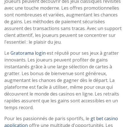
joueurs peuvent découvrir des jeux classiques revisités
avec une touche moderne. Les offres promotionnelles
sont nombreuses et variées, augmentant les chances
de gains. Les méthodes de paiement sécurisées
assurent des transactions sans tracas. Avec un support
client attentif, les joueurs peuvent se concentrer sur
l'essentiel : le plaisir du jeu.
Le
Gratorama login
est réputé pour ses jeux à gratter
innovants. Les joueurs peuvent profiter de gains
instantanés grâce à une large sélection de cartes à
gratter. Les bonus de bienvenue sont généreux,
augmentant les chances de gagner dès le départ. La
plateforme est facile à utiliser, même pour ceux qui
découvrent le monde des casinos en ligne. Les retraits
rapides assurent que les gains sont accessibles en un
temps record.
Pour les passionnés de paris sportifs, le
gt bet casino
application
offre une multitude d'opportunités. Les