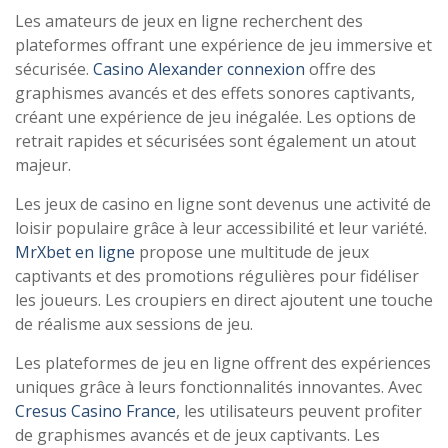
Les amateurs de jeux en ligne recherchent des
plateformes offrant une expérience de jeu immersive et
sécurisée.
Casino Alexander connexion
offre des
graphismes avancés et des effets sonores captivants,
créant une expérience de jeu inégalée. Les options de
retrait rapides et sécurisées sont également un atout
majeur.
Les jeux de casino en ligne sont devenus une activité de
loisir populaire grâce à leur accessibilité et leur variété.
MrXbet en ligne
propose une multitude de jeux
captivants et des promotions régulières pour fidéliser
les joueurs. Les croupiers en direct ajoutent une touche
de réalisme aux sessions de jeu.
Les plateformes de jeu en ligne offrent des expériences
uniques grâce à leurs fonctionnalités innovantes. Avec
Cresus Casino France
, les utilisateurs peuvent profiter
de graphismes avancés et de jeux captivants. Les