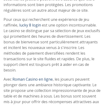
informations sont bien protégées. Les promotions
régulières sont un autre atout majeur de ce site.
Pour ceux qui recherchent une expérience de jeu
raffinée,
lucky 8 login
est une option incontournable.
Le casino se distingue par sa sélection de jeux exclusifs
qui promettent des heures de divertissement. Les
bonus de bienvenue sont particulièrement attrayants
et incitent les nouveaux venus à s'inscrire. Les
méthodes de paiement diversifiées rendent les
transactions sur le site fluides et rapides. De plus, le
support client est toujours prêt à aider en cas de
besoin.
Avec
Roman Casino en ligne
, les joueurs peuvent
plonger dans une ambiance historique captivante. Le
site propose une collection impressionnante de jeux de
table et de machines à sous. Les bonus sont souvent
mis à jour pour offrir des récompenses attractives aux