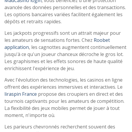
MadCasino login
, vous bénéficiez d'une protection
avancée des données personnelles et des transactions.
Les options bancaires variées facilitent également les
dépôts et retraits rapides.
Les jackpots progressifs sont un attrait majeur pour
les amateurs de sensations fortes. Chez
Roobet
application
, les cagnottes augmentent continuellement
jusqu'à ce qu'un joueur chanceux décroche le gros lot.
Les graphismes et les effets sonores de haute qualité
enrichissent l'expérience de jeu.
Avec l'évolution des technologies, les casinos en ligne
offrent des expériences immersives et interactives. Le
liraspin France
propose des croupiers en direct et des
tournois captivants pour les amateurs de compétition.
La flexibilité des jeux mobiles permet de jouer à tout
moment, n'importe où.
Les parieurs chevronnés recherchent souvent des