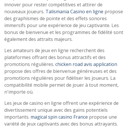
innover pour rester compétitives et attirer de
nouveaux joueurs.
Talismania Casino en ligne
propose
des graphismes de pointe et des effets sonores
immersifs pour une expérience de jeu captivante. Les
bonus de bienvenue et les programmes de fidélité sont
également des attraits majeurs.
Les amateurs de jeux en ligne recherchent des
plateformes offrant des bonus attractifs et des
promotions régulières.
chicken road avis application
propose des offres de bienvenue généreuses et des
promotions régulières pour fidéliser les joueurs. La
compatibilité mobile permet de jouer à tout moment,
n'importe où.
Les jeux de casino en ligne offrent une expérience de
divertissement unique avec des gains potentiels
importants.
magical spin casino France
propose une
variété de jeux captivants avec des bonus attrayants.