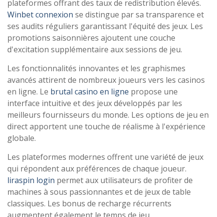
plateformes offrant des taux de redistribution élevés.
Winbet connexion
se distingue par sa transparence et
ses audits réguliers garantissant l'équité des jeux. Les
promotions saisonnières ajoutent une couche
d'excitation supplémentaire aux sessions de jeu.
Les fonctionnalités innovantes et les graphismes
avancés attirent de nombreux joueurs vers les casinos
en ligne. Le
brutal casino en ligne
propose une
interface intuitive et des jeux développés par les
meilleurs fournisseurs du monde. Les options de jeu en
direct apportent une touche de réalisme à l'expérience
globale.
Les plateformes modernes offrent une variété de jeux
qui répondent aux préférences de chaque joueur.
liraspin login
permet aux utilisateurs de profiter de
machines à sous passionnantes et de jeux de table
classiques. Les bonus de recharge récurrents
augmentent également le temps de jeu.