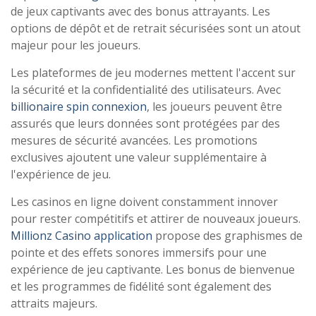
de jeux captivants avec des bonus attrayants. Les
options de dépôt et de retrait sécurisées sont un atout
majeur pour les joueurs.
Les plateformes de jeu modernes mettent l'accent sur
la sécurité et la confidentialité des utilisateurs. Avec
billionaire spin connexion
, les joueurs peuvent être
assurés que leurs données sont protégées par des
mesures de sécurité avancées. Les promotions
exclusives ajoutent une valeur supplémentaire à
l'expérience de jeu.
Les casinos en ligne doivent constamment innover
pour rester compétitifs et attirer de nouveaux joueurs.
Millionz Casino application
propose des graphismes de
pointe et des effets sonores immersifs pour une
expérience de jeu captivante. Les bonus de bienvenue
et les programmes de fidélité sont également des
attraits majeurs.