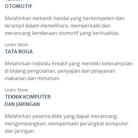
OTOMOTIF
Melahirkan mekanik handal yang berkompeten dan
terampil dalam memelihara, memperbaiki dan
merancang kendaraan otomotif yang berkualitas.
Learn More
TATA BOGA
Melahirkan Individu Kreatif yang memiliki keterampilan
di bidang pengolahan, penyajian dan pelayanan
makanan dan minuman.
Learn More
TEKNIK KOMPUTER
DAN JARINGAN
Melahirkan peserta didik yang dapat merancang,
mengembangkan, memperbaiki perangkat komputer
dan jaringan.