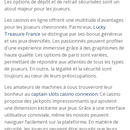
Les options de dépôt et de retrait sécurisées sont un
atout majeur pour les joueurs.
Les casinos en ligne offrent une multitude d'avantages
pour les joueurs chevronnés. Parmi eux,
Lucky
Treasure France
se distingue par ses bonus généreux
et ses jeux diversifiés. Les passionnés peuvent profiter
d'une expérience immersive grâce à des graphismes de
haute qualité. Les options de paris sont variées,
permettant de répondre aux attentes de tous les types
de joueurs. En outre, la légalité et la sécurité sont
toujours au cœur de leurs préoccupations.
Les amateurs de machines à sous trouveront leur
bonheur au
captain slots casino connexion
. Ce casino
propose des jackpots impressionnants qui ajoutent
une dimension excitante aux jeux. Grâce à une interface
utilisateur conviviale, même les novices peuvent
naviguer facilement sur la plateforme. En matière de
sécurité, les joueurs peuvent être assurés que leurs