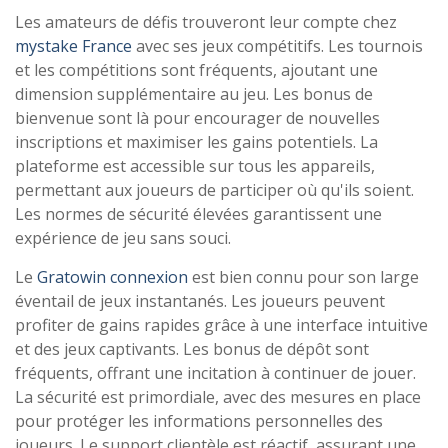
Les amateurs de défis trouveront leur compte chez
mystake France
avec ses jeux compétitifs. Les tournois
et les compétitions sont fréquents, ajoutant une
dimension supplémentaire au jeu. Les bonus de
bienvenue sont là pour encourager de nouvelles
inscriptions et maximiser les gains potentiels. La
plateforme est accessible sur tous les appareils,
permettant aux joueurs de participer où qu'ils soient.
Les normes de sécurité élevées garantissent une
expérience de jeu sans souci.
Le
Gratowin connexion
est bien connu pour son large
éventail de jeux instantanés. Les joueurs peuvent
profiter de gains rapides grâce à une interface intuitive
et des jeux captivants. Les bonus de dépôt sont
fréquents, offrant une incitation à continuer de jouer.
La sécurité est primordiale, avec des mesures en place
pour protéger les informations personnelles des
joueurs. Le support clientèle est réactif, assurant une