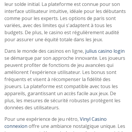
leur solde initial. La plateforme est connue pour son
interface utilisateur intuitive, idéale pour les débutants
comme pour les experts. Les options de paris sont
variées, avec des limites qui s'adaptent à tous les
budgets. De plus, le casino est régulièrement audité
pour assurer une équité totale dans les jeux.
Dans le monde des casinos en ligne,
julius casino login
se démarque par son approche innovante. Les joueurs
peuvent profiter de fonctions de jeu avancées qui
améliorent l'expérience utilisateur. Les bonus sont
fréquents et visent à récompenser la fidélité des
joueurs. La plateforme est compatible avec tous les
appareils, garantissant un accès facile aux jeux. De
plus, les mesures de sécurité robustes protègent les
données des utilisateurs.
Pour une expérience de jeu rétro,
Vinyl Casino
connexion
offre une ambiance nostalgique unique. Les