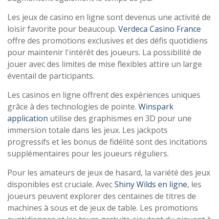
Les jeux de casino en ligne sont devenus une activité de
loisir favorite pour beaucoup.
Verdeca Casino France
offre des promotions exclusives et des défis quotidiens
pour maintenir l'intérêt des joueurs. La possibilité de
jouer avec des limites de mise flexibles attire un large
éventail de participants.
Les casinos en ligne offrent des expériences uniques
grâce à des technologies de pointe.
Winspark
application
utilise des graphismes en 3D pour une
immersion totale dans les jeux. Les jackpots
progressifs et les bonus de fidélité sont des incitations
supplémentaires pour les joueurs réguliers.
Pour les amateurs de jeux de hasard, la variété des jeux
disponibles est cruciale. Avec
Shiny Wilds en ligne
, les
joueurs peuvent explorer des centaines de titres de
machines à sous et de jeux de table. Les promotions