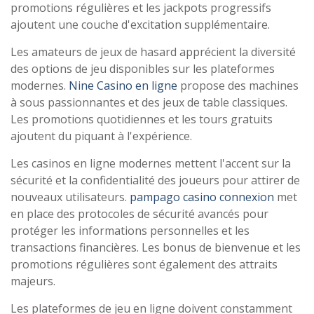
promotions régulières et les jackpots progressifs
ajoutent une couche d'excitation supplémentaire.
Les amateurs de jeux de hasard apprécient la diversité
des options de jeu disponibles sur les plateformes
modernes.
Nine Casino en ligne
propose des machines
à sous passionnantes et des jeux de table classiques.
Les promotions quotidiennes et les tours gratuits
ajoutent du piquant à l'expérience.
Les casinos en ligne modernes mettent l'accent sur la
sécurité et la confidentialité des joueurs pour attirer de
nouveaux utilisateurs.
pampago casino connexion
met
en place des protocoles de sécurité avancés pour
protéger les informations personnelles et les
transactions financières. Les bonus de bienvenue et les
promotions régulières sont également des attraits
majeurs.
Les plateformes de jeu en ligne doivent constamment