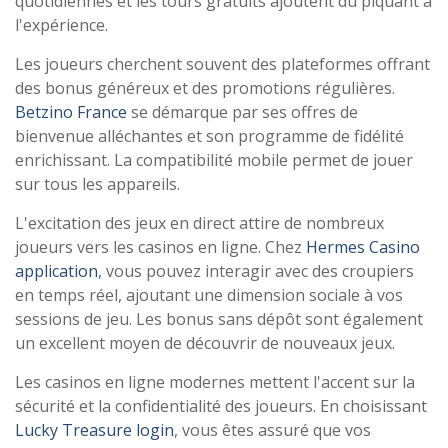
quotidiennes et les tours gratuits ajoutent du piquant à
l'expérience.
Les joueurs cherchent souvent des plateformes offrant
des bonus généreux et des promotions régulières.
Betzino France
se démarque par ses offres de
bienvenue alléchantes et son programme de fidélité
enrichissant. La compatibilité mobile permet de jouer
sur tous les appareils.
L'excitation des jeux en direct attire de nombreux
joueurs vers les casinos en ligne. Chez
Hermes Casino
application
, vous pouvez interagir avec des croupiers
en temps réel, ajoutant une dimension sociale à vos
sessions de jeu. Les bonus sans dépôt sont également
un excellent moyen de découvrir de nouveaux jeux.
Les casinos en ligne modernes mettent l'accent sur la
sécurité et la confidentialité des joueurs. En choisissant
Lucky Treasure login
, vous êtes assuré que vos