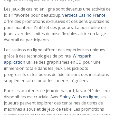
Les jeux de casino en ligne sont devenus une activité de
loisir favorite pour beaucoup.
Verdeca Casino France
offre des promotions exclusives et des défis quotidiens
pour maintenir l'intérêt des joueurs. La possibilité de
jouer avec des limites de mise flexibles attire un large
éventail de participants.
Les casinos en ligne offrent des expériences uniques
grâce à des technologies de pointe.
Winspark
application
utilise des graphismes en 3D pour une
immersion totale dans les jeux. Les jackpots
progressifs et les bonus de fidélité sont des incitations
supplémentaires pour les joueurs réguliers.
Pour les amateurs de jeux de hasard, la variété des jeux
disponibles est cruciale. Avec
Shiny Wilds en ligne
, les
joueurs peuvent explorer des centaines de titres de
machines à sous et de jeux de table. Les promotions