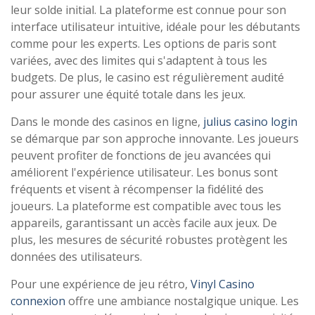
leur solde initial. La plateforme est connue pour son
interface utilisateur intuitive, idéale pour les débutants
comme pour les experts. Les options de paris sont
variées, avec des limites qui s'adaptent à tous les
budgets. De plus, le casino est régulièrement audité
pour assurer une équité totale dans les jeux.
Dans le monde des casinos en ligne,
julius casino login
se démarque par son approche innovante. Les joueurs
peuvent profiter de fonctions de jeu avancées qui
améliorent l'expérience utilisateur. Les bonus sont
fréquents et visent à récompenser la fidélité des
joueurs. La plateforme est compatible avec tous les
appareils, garantissant un accès facile aux jeux. De
plus, les mesures de sécurité robustes protègent les
données des utilisateurs.
Pour une expérience de jeu rétro,
Vinyl Casino
connexion
offre une ambiance nostalgique unique. Les