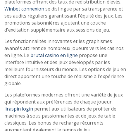
plateformes offrant des taux de redistribution élevés.
Winbet connexion
se distingue par sa transparence et
ses audits réguliers garantissant l'équité des jeux. Les
promotions saisonnières ajoutent une couche
d'excitation supplémentaire aux sessions de jeu.
Les fonctionnalités innovantes et les graphismes
avancés attirent de nombreux joueurs vers les casinos
en ligne. Le
brutal casino en ligne
propose une
interface intuitive et des jeux développés par les
meilleurs fournisseurs du monde. Les options de jeu en
direct apportent une touche de réalisme à l'expérience
globale.
Les plateformes modernes offrent une variété de jeux
qui répondent aux préférences de chaque joueur.
liraspin login
permet aux utilisateurs de profiter de
machines à sous passionnantes et de jeux de table
classiques. Les bonus de recharge récurrents
augmentent également le temps de jeu.