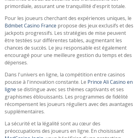
primordiale, assurant une tranquillité d'esprit totale.
Pour les joueurs cherchant des expériences uniques, le
Bdmbet Casino France
propose des jeux exclusifs et des
jackpots progressifs. Les stratégies de mise peuvent
être testées sur différentes tables, augmentant les
chances de succès. Le jeu responsable est également
encouragé pour une meilleure gestion du temps et des
dépenses.
Dans l'univers en ligne, la compétition entre casinos
pousse à l'innovation constante. Le
Prince Ali Casino en
ligne
se distingue avec ses thèmes captivants et ses
graphismes éblouissants. Les programmes de fidélité
récompensent les joueurs réguliers avec des avantages
supplémentaires.
La sécurité et la légalité sont au cœur des
préoccupations des joueurs en ligne. En choisissant