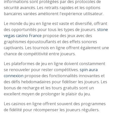
informations sont protégées par des protocoles de
sécurité avancés. Les retraits rapides et les options
bancaires variées améliorent l'expérience utilisateur.
Le monde du jeu en ligne est vaste et diversifié, offrant
des opportunités pour tous les types de joueurs.
stone
vegas casino France
propose des jeux avec des
graphismes époustouflants et des effets sonores
captivants. Les tournois en ligne offrent également une
chance de compétitivité entre joueurs.
Les plateformes de jeu en ligne doivent constamment
se renouveler pour rester compétitives.
spin aura
connexion
propose des fonctionnalités innovantes et
des défis hebdomadaires pour fidéliser les joueurs. Les
bonus de recharge et les tours gratuits sont un
excellent moyen de prolonger le plaisir du jeu.
Les casinos en ligne offrent souvent des programmes
de fidélité pour récompenser les joueurs réguliers.