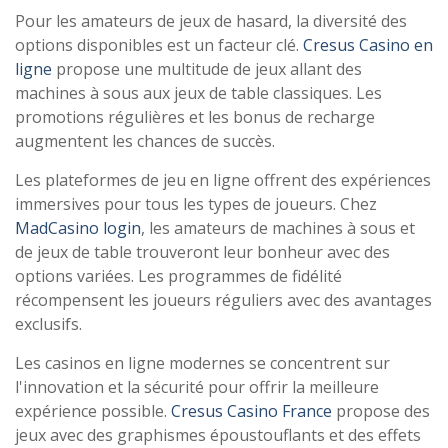
Pour les amateurs de jeux de hasard, la diversité des
options disponibles est un facteur clé.
Cresus Casino en
ligne
propose une multitude de jeux allant des
machines à sous aux jeux de table classiques. Les
promotions régulières et les bonus de recharge
augmentent les chances de succès.
Les plateformes de jeu en ligne offrent des expériences
immersives pour tous les types de joueurs. Chez
MadCasino login
, les amateurs de machines à sous et
de jeux de table trouveront leur bonheur avec des
options variées. Les programmes de fidélité
récompensent les joueurs réguliers avec des avantages
exclusifs.
Les casinos en ligne modernes se concentrent sur
l'innovation et la sécurité pour offrir la meilleure
expérience possible.
Cresus Casino France
propose des
jeux avec des graphismes époustouflants et des effets