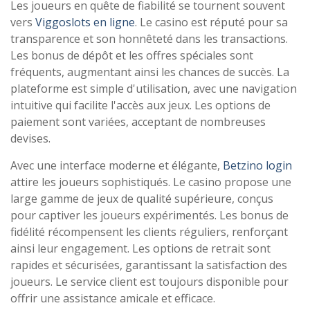
Les joueurs en quête de fiabilité se tournent souvent
vers
Viggoslots en ligne
. Le casino est réputé pour sa
transparence et son honnêteté dans les transactions.
Les bonus de dépôt et les offres spéciales sont
fréquents, augmentant ainsi les chances de succès. La
plateforme est simple d'utilisation, avec une navigation
intuitive qui facilite l'accès aux jeux. Les options de
paiement sont variées, acceptant de nombreuses
devises.
Avec une interface moderne et élégante,
Betzino login
attire les joueurs sophistiqués. Le casino propose une
large gamme de jeux de qualité supérieure, conçus
pour captiver les joueurs expérimentés. Les bonus de
fidélité récompensent les clients réguliers, renforçant
ainsi leur engagement. Les options de retrait sont
rapides et sécurisées, garantissant la satisfaction des
joueurs. Le service client est toujours disponible pour
offrir une assistance amicale et efficace.