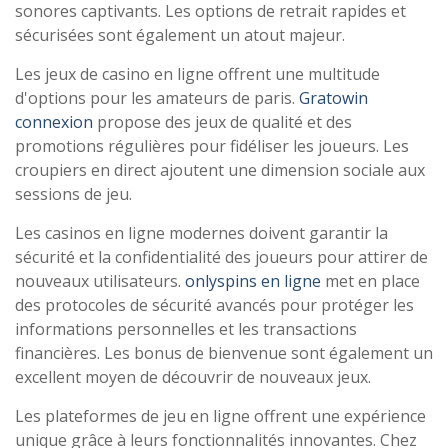
sonores captivants. Les options de retrait rapides et
sécurisées sont également un atout majeur.
Les jeux de casino en ligne offrent une multitude
d'options pour les amateurs de paris.
Gratowin
connexion
propose des jeux de qualité et des
promotions régulières pour fidéliser les joueurs. Les
croupiers en direct ajoutent une dimension sociale aux
sessions de jeu.
Les casinos en ligne modernes doivent garantir la
sécurité et la confidentialité des joueurs pour attirer de
nouveaux utilisateurs.
onlyspins en ligne
met en place
des protocoles de sécurité avancés pour protéger les
informations personnelles et les transactions
financières. Les bonus de bienvenue sont également un
excellent moyen de découvrir de nouveaux jeux.
Les plateformes de jeu en ligne offrent une expérience
unique grâce à leurs fonctionnalités innovantes. Chez