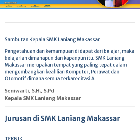
Sambutan Kepala SMK Laniang Makassar
Pengetahuan dan kemampuan di dapat dari belajar, maka
belajarlah dimanapun dan kapanpun itu. SMK Laniang
Makassar merupakan tempat yang paling tepat dalam
mengembangkan keahlian Komputer, Perawat dan
Otomotif dimana semua terkareditasi A.
Seniwarti, S.H., S.Pd
Kepala SMK Laniang Makassar
Jurusan di SMK Laniang Makassar
TEKNIK