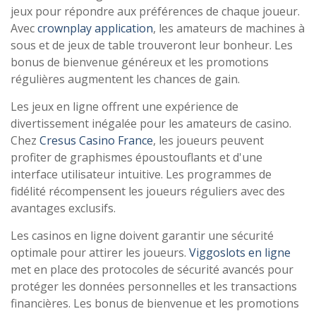
jeux pour répondre aux préférences de chaque joueur.
Avec
crownplay application
, les amateurs de machines à
sous et de jeux de table trouveront leur bonheur. Les
bonus de bienvenue généreux et les promotions
régulières augmentent les chances de gain.
Les jeux en ligne offrent une expérience de
divertissement inégalée pour les amateurs de casino.
Chez
Cresus Casino France
, les joueurs peuvent
profiter de graphismes époustouflants et d'une
interface utilisateur intuitive. Les programmes de
fidélité récompensent les joueurs réguliers avec des
avantages exclusifs.
Les casinos en ligne doivent garantir une sécurité
optimale pour attirer les joueurs.
Viggoslots en ligne
met en place des protocoles de sécurité avancés pour
protéger les données personnelles et les transactions
financières. Les bonus de bienvenue et les promotions