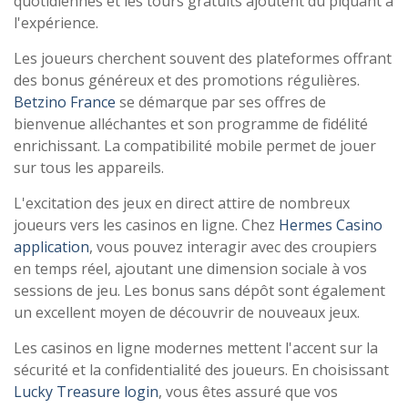
quotidiennes et les tours gratuits ajoutent du piquant à
l'expérience.
Les joueurs cherchent souvent des plateformes offrant
des bonus généreux et des promotions régulières.
Betzino France
se démarque par ses offres de
bienvenue alléchantes et son programme de fidélité
enrichissant. La compatibilité mobile permet de jouer
sur tous les appareils.
L'excitation des jeux en direct attire de nombreux
joueurs vers les casinos en ligne. Chez
Hermes Casino
application
, vous pouvez interagir avec des croupiers
en temps réel, ajoutant une dimension sociale à vos
sessions de jeu. Les bonus sans dépôt sont également
un excellent moyen de découvrir de nouveaux jeux.
Les casinos en ligne modernes mettent l'accent sur la
sécurité et la confidentialité des joueurs. En choisissant
Lucky Treasure login
, vous êtes assuré que vos