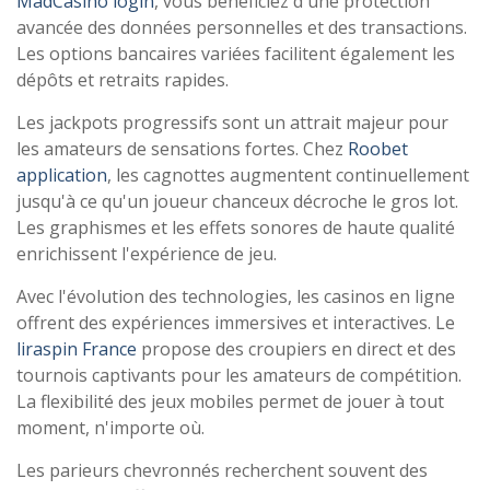
MadCasino login
, vous bénéficiez d'une protection
avancée des données personnelles et des transactions.
Les options bancaires variées facilitent également les
dépôts et retraits rapides.
Les jackpots progressifs sont un attrait majeur pour
les amateurs de sensations fortes. Chez
Roobet
application
, les cagnottes augmentent continuellement
jusqu'à ce qu'un joueur chanceux décroche le gros lot.
Les graphismes et les effets sonores de haute qualité
enrichissent l'expérience de jeu.
Avec l'évolution des technologies, les casinos en ligne
offrent des expériences immersives et interactives. Le
liraspin France
propose des croupiers en direct et des
tournois captivants pour les amateurs de compétition.
La flexibilité des jeux mobiles permet de jouer à tout
moment, n'importe où.
Les parieurs chevronnés recherchent souvent des