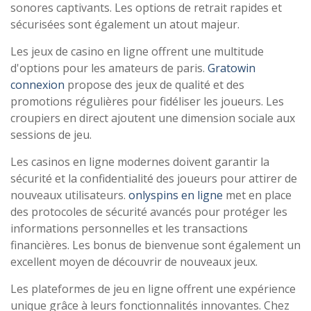
sonores captivants. Les options de retrait rapides et
sécurisées sont également un atout majeur.
Les jeux de casino en ligne offrent une multitude
d'options pour les amateurs de paris.
Gratowin
connexion
propose des jeux de qualité et des
promotions régulières pour fidéliser les joueurs. Les
croupiers en direct ajoutent une dimension sociale aux
sessions de jeu.
Les casinos en ligne modernes doivent garantir la
sécurité et la confidentialité des joueurs pour attirer de
nouveaux utilisateurs.
onlyspins en ligne
met en place
des protocoles de sécurité avancés pour protéger les
informations personnelles et les transactions
financières. Les bonus de bienvenue sont également un
excellent moyen de découvrir de nouveaux jeux.
Les plateformes de jeu en ligne offrent une expérience
unique grâce à leurs fonctionnalités innovantes. Chez