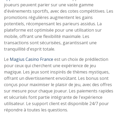
joueurs peuvent parier sur une vaste gamme
d'événements sportifs, avec des cotes compétitives. Les
promotions régulières augmentent les gains
potentiels, récompensant les parieurs assidus. La
plateforme est optimisée pour une utilisation sur
mobile, offrant une flexibilité maximale. Les
transactions sont sécurisées, garantissant une
tranquillité d'esprit totale.
Le
Magius Casino France
est un choix de prédilection
pour ceux qui cherchent une expérience de jeu
magique. Les jeux sont inspirés de thèmes mystiques,
offrant un divertissement envoûtant. Les bonus sont
conçus pour maximiser le plaisir de jeu, avec des offres
sur mesure pour chaque joueur. Les paiements rapides
et sécurisés font partie intégrante de l'expérience
utilisateur. Le support client est disponible 24/7 pour
répondre à toutes les questions.