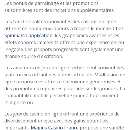
Les bonus de parrainage et les promotions
saisonnières sont des incitations supplémentaires.
Les fonctionnalités innovantes des casinos en ligne
attirent de nombreux joueurs à travers le monde. Chez
Spinmama application
, les graphismes avancés et les
effets sonores immersifs offrent une expérience de jeu
inégalée. Les jackpots progressifs sont également une
grande source d'excitation.
Les amateurs de jeux en ligne recherchent souvent des
plateformes offrant des bonus attractifs.
MadCasino en
ligne
propose des offres de bienvenue généreuses et
des promotions régulières pour fidéliser les joueurs. La
compatibilité mobile permet de jouer à tout moment,
n'importe où.
Les jeux de casino en ligne offrent une expérience de
divertissement unique avec des gains potentiels
importants.
Magius Casino France
propose une variété