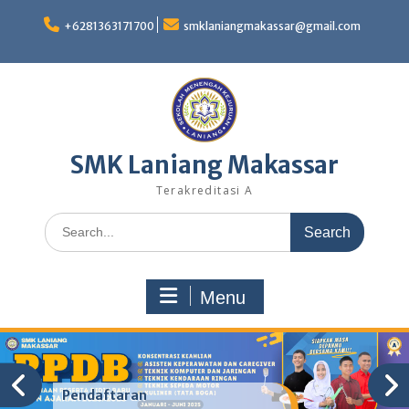
Skip
to
+6281363171700
smklaniangmakassar@gmail.com
content
SMK Laniang Makassar
Terakreditasi A
Search
for:
Menu
Pendaftaran