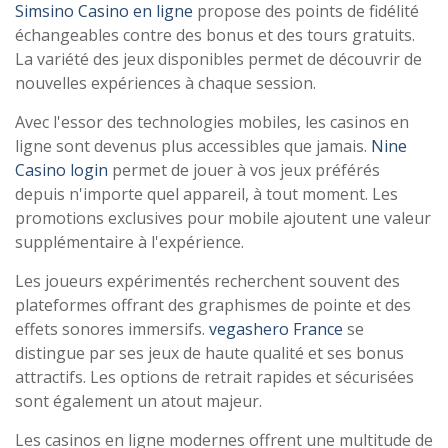
Simsino Casino en ligne
propose des points de fidélité
échangeables contre des bonus et des tours gratuits.
La variété des jeux disponibles permet de découvrir de
nouvelles expériences à chaque session.
Avec l'essor des technologies mobiles, les casinos en
ligne sont devenus plus accessibles que jamais.
Nine
Casino login
permet de jouer à vos jeux préférés
depuis n'importe quel appareil, à tout moment. Les
promotions exclusives pour mobile ajoutent une valeur
supplémentaire à l'expérience.
Les joueurs expérimentés recherchent souvent des
plateformes offrant des graphismes de pointe et des
effets sonores immersifs.
vegashero France
se
distingue par ses jeux de haute qualité et ses bonus
attractifs. Les options de retrait rapides et sécurisées
sont également un atout majeur.
Les casinos en ligne modernes offrent une multitude de