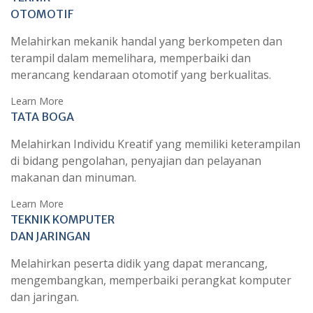
OTOMOTIF
Melahirkan mekanik handal yang berkompeten dan
terampil dalam memelihara, memperbaiki dan
merancang kendaraan otomotif yang berkualitas.
Learn More
TATA BOGA
Melahirkan Individu Kreatif yang memiliki keterampilan
di bidang pengolahan, penyajian dan pelayanan
makanan dan minuman.
Learn More
TEKNIK KOMPUTER
DAN JARINGAN
Melahirkan peserta didik yang dapat merancang,
mengembangkan, memperbaiki perangkat komputer
dan jaringan.