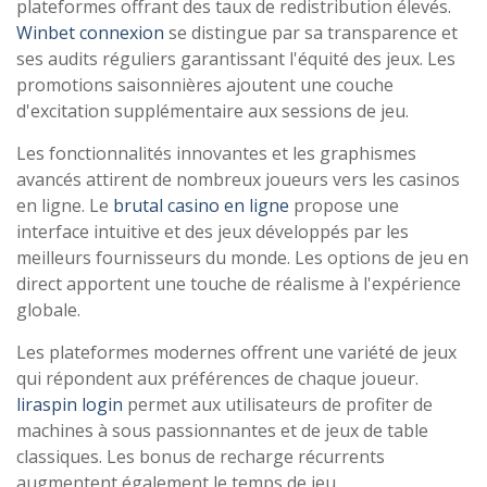
plateformes offrant des taux de redistribution élevés.
Winbet connexion
se distingue par sa transparence et
ses audits réguliers garantissant l'équité des jeux. Les
promotions saisonnières ajoutent une couche
d'excitation supplémentaire aux sessions de jeu.
Les fonctionnalités innovantes et les graphismes
avancés attirent de nombreux joueurs vers les casinos
en ligne. Le
brutal casino en ligne
propose une
interface intuitive et des jeux développés par les
meilleurs fournisseurs du monde. Les options de jeu en
direct apportent une touche de réalisme à l'expérience
globale.
Les plateformes modernes offrent une variété de jeux
qui répondent aux préférences de chaque joueur.
liraspin login
permet aux utilisateurs de profiter de
machines à sous passionnantes et de jeux de table
classiques. Les bonus de recharge récurrents
augmentent également le temps de jeu.