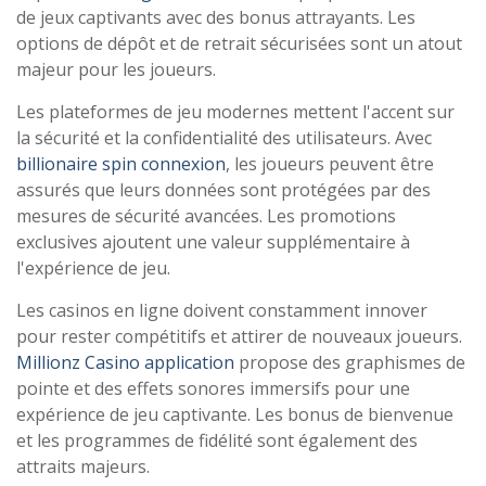
de jeux captivants avec des bonus attrayants. Les
options de dépôt et de retrait sécurisées sont un atout
majeur pour les joueurs.
Les plateformes de jeu modernes mettent l'accent sur
la sécurité et la confidentialité des utilisateurs. Avec
billionaire spin connexion
, les joueurs peuvent être
assurés que leurs données sont protégées par des
mesures de sécurité avancées. Les promotions
exclusives ajoutent une valeur supplémentaire à
l'expérience de jeu.
Les casinos en ligne doivent constamment innover
pour rester compétitifs et attirer de nouveaux joueurs.
Millionz Casino application
propose des graphismes de
pointe et des effets sonores immersifs pour une
expérience de jeu captivante. Les bonus de bienvenue
et les programmes de fidélité sont également des
attraits majeurs.