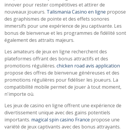
innover pour rester compétitives et attirer de
nouveaux joueurs.
Talismania Casino en ligne
propose
des graphismes de pointe et des effets sonores
immersifs pour une expérience de jeu captivante. Les
bonus de bienvenue et les programmes de fidélité sont
également des attraits majeurs.
Les amateurs de jeux en ligne recherchent des
plateformes offrant des bonus attractifs et des
promotions régulières.
chicken road avis application
propose des offres de bienvenue généreuses et des
promotions régulières pour fidéliser les joueurs. La
compatibilité mobile permet de jouer à tout moment,
n'importe où.
Les jeux de casino en ligne offrent une expérience de
divertissement unique avec des gains potentiels
importants.
magical spin casino France
propose une
variété de jeux captivants avec des bonus attrayants.