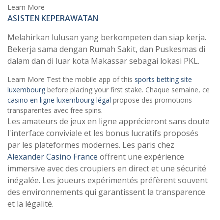
Learn More
ASISTEN KEPERAWATAN
Melahirkan lulusan yang berkompeten dan siap kerja.
Bekerja sama dengan Rumah Sakit, dan Puskesmas di
dalam dan di luar kota Makassar sebagai lokasi PKL.
Learn More Test the mobile app of this
sports betting site
luxembourg
before placing your first stake. Chaque semaine, ce
casino en ligne luxembourg légal
propose des promotions
transparentes avec free spins.
Les amateurs de jeux en ligne apprécieront sans doute
l'interface conviviale et les bonus lucratifs proposés
par les plateformes modernes. Les paris chez
Alexander Casino France
offrent une expérience
immersive avec des croupiers en direct et une sécurité
inégalée. Les joueurs expérimentés préfèrent souvent
des environnements qui garantissent la transparence
et la légalité.