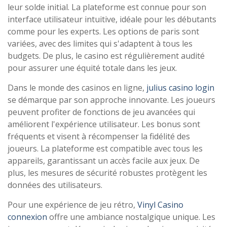
leur solde initial. La plateforme est connue pour son
interface utilisateur intuitive, idéale pour les débutants
comme pour les experts. Les options de paris sont
variées, avec des limites qui s'adaptent à tous les
budgets. De plus, le casino est régulièrement audité
pour assurer une équité totale dans les jeux.
Dans le monde des casinos en ligne,
julius casino login
se démarque par son approche innovante. Les joueurs
peuvent profiter de fonctions de jeu avancées qui
améliorent l'expérience utilisateur. Les bonus sont
fréquents et visent à récompenser la fidélité des
joueurs. La plateforme est compatible avec tous les
appareils, garantissant un accès facile aux jeux. De
plus, les mesures de sécurité robustes protègent les
données des utilisateurs.
Pour une expérience de jeu rétro,
Vinyl Casino
connexion
offre une ambiance nostalgique unique. Les