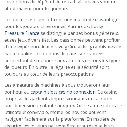
Les options de dépôt et de retrait sécurisées sont un
atout majeur pour les joueurs.
Les casinos en ligne offrent une multitude d'avantages
pour les joueurs chevronnés. Parmi eux,
Lucky
Treasure France
se distingue par ses bonus généreux
et ses jeux diversifiés. Les passionnés peuvent profiter
d'une expérience immersive grâce à des graphismes de
haute qualité. Les options de paris sont variées,
permettant de répondre aux attentes de tous les types
de joueurs. En outre, la légalité et la sécurité sont
toujours au cœur de leurs préoccupations.
Les amateurs de machines à sous trouveront leur
bonheur au
captain slots casino connexion
. Ce casino
propose des jackpots impressionnants qui ajoutent
une dimension excitante aux jeux. Grâce à une interface
utilisateur conviviale, même les novices peuvent
naviguer facilement sur la plateforme. En matière de
sécurité, les joueurs peuvent être assurés que leurs