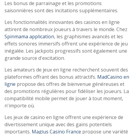
Les bonus de parrainage et les promotions
saisonnières sont des incitations supplémentaires.
Les fonctionnalités innovantes des casinos en ligne
attirent de nombreux joueurs à travers le monde. Chez
Spinmama application
, les graphismes avancés et les
effets sonores immersifs offrent une expérience de jeu
inégalée. Les jackpots progressifs sont également une
grande source d'excitation.
Les amateurs de jeux en ligne recherchent souvent des
plateformes offrant des bonus attractifs.
MadCasino en
ligne
propose des offres de bienvenue généreuses et
des promotions régulières pour fidéliser les joueurs. La
compatibilité mobile permet de jouer à tout moment,
n'importe où.
Les jeux de casino en ligne offrent une expérience de
divertissement unique avec des gains potentiels
importants.
Magius Casino France
propose une variété