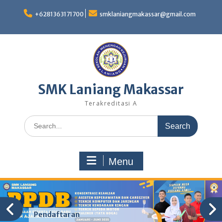
Skip
to
+6281363171700
smklaniangmakassar@gmail.com
content
SMK Laniang Makassar
Terakreditasi A
Search
for:
Menu
Pendaftaran