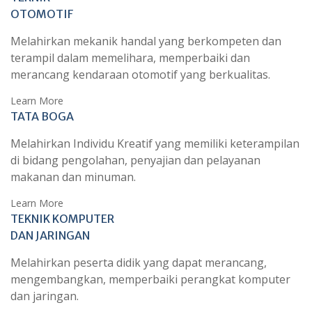
OTOMOTIF
Melahirkan mekanik handal yang berkompeten dan
terampil dalam memelihara, memperbaiki dan
merancang kendaraan otomotif yang berkualitas.
Learn More
TATA BOGA
Melahirkan Individu Kreatif yang memiliki keterampilan
di bidang pengolahan, penyajian dan pelayanan
makanan dan minuman.
Learn More
TEKNIK KOMPUTER
DAN JARINGAN
Melahirkan peserta didik yang dapat merancang,
mengembangkan, memperbaiki perangkat komputer
dan jaringan.