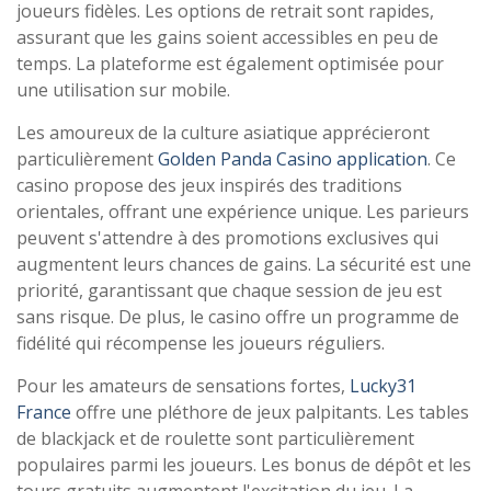
joueurs fidèles. Les options de retrait sont rapides,
assurant que les gains soient accessibles en peu de
temps. La plateforme est également optimisée pour
une utilisation sur mobile.
Les amoureux de la culture asiatique apprécieront
particulièrement
Golden Panda Casino application
. Ce
casino propose des jeux inspirés des traditions
orientales, offrant une expérience unique. Les parieurs
peuvent s'attendre à des promotions exclusives qui
augmentent leurs chances de gains. La sécurité est une
priorité, garantissant que chaque session de jeu est
sans risque. De plus, le casino offre un programme de
fidélité qui récompense les joueurs réguliers.
Pour les amateurs de sensations fortes,
Lucky31
France
offre une pléthore de jeux palpitants. Les tables
de blackjack et de roulette sont particulièrement
populaires parmi les joueurs. Les bonus de dépôt et les