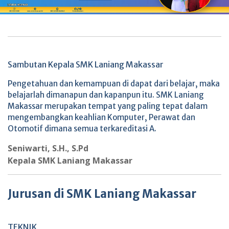
Sambutan Kepala SMK Laniang Makassar
Pengetahuan dan kemampuan di dapat dari belajar, maka
belajarlah dimanapun dan kapanpun itu. SMK Laniang
Makassar merupakan tempat yang paling tepat dalam
mengembangkan keahlian Komputer, Perawat dan
Otomotif dimana semua terkareditasi A.
Seniwarti, S.H., S.Pd
Kepala SMK Laniang Makassar
Jurusan di SMK Laniang Makassar
TEKNIK