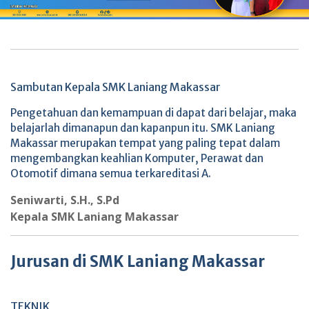
Sambutan Kepala SMK Laniang Makassar
Pengetahuan dan kemampuan di dapat dari belajar, maka
belajarlah dimanapun dan kapanpun itu. SMK Laniang
Makassar merupakan tempat yang paling tepat dalam
mengembangkan keahlian Komputer, Perawat dan
Otomotif dimana semua terkareditasi A.
Seniwarti, S.H., S.Pd
Kepala SMK Laniang Makassar
Jurusan di SMK Laniang Makassar
TEKNIK