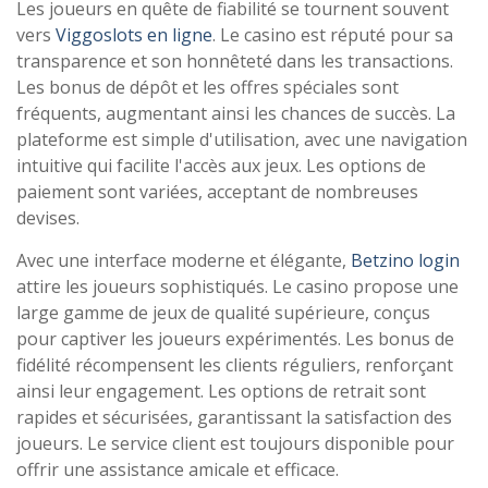
Les joueurs en quête de fiabilité se tournent souvent
vers
Viggoslots en ligne
. Le casino est réputé pour sa
transparence et son honnêteté dans les transactions.
Les bonus de dépôt et les offres spéciales sont
fréquents, augmentant ainsi les chances de succès. La
plateforme est simple d'utilisation, avec une navigation
intuitive qui facilite l'accès aux jeux. Les options de
paiement sont variées, acceptant de nombreuses
devises.
Avec une interface moderne et élégante,
Betzino login
attire les joueurs sophistiqués. Le casino propose une
large gamme de jeux de qualité supérieure, conçus
pour captiver les joueurs expérimentés. Les bonus de
fidélité récompensent les clients réguliers, renforçant
ainsi leur engagement. Les options de retrait sont
rapides et sécurisées, garantissant la satisfaction des
joueurs. Le service client est toujours disponible pour
offrir une assistance amicale et efficace.