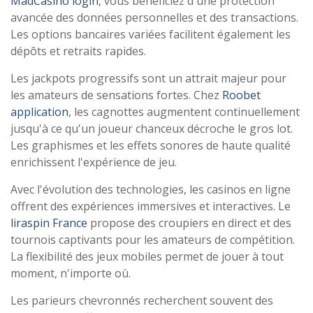
MadCasino login
, vous bénéficiez d'une protection
avancée des données personnelles et des transactions.
Les options bancaires variées facilitent également les
dépôts et retraits rapides.
Les jackpots progressifs sont un attrait majeur pour
les amateurs de sensations fortes. Chez
Roobet
application
, les cagnottes augmentent continuellement
jusqu'à ce qu'un joueur chanceux décroche le gros lot.
Les graphismes et les effets sonores de haute qualité
enrichissent l'expérience de jeu.
Avec l'évolution des technologies, les casinos en ligne
offrent des expériences immersives et interactives. Le
liraspin France
propose des croupiers en direct et des
tournois captivants pour les amateurs de compétition.
La flexibilité des jeux mobiles permet de jouer à tout
moment, n'importe où.
Les parieurs chevronnés recherchent souvent des