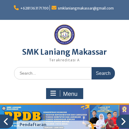
Skip
to
+6281363171700
smklaniangmakassar@gmail.com
content
SMK Laniang Makassar
Terakreditasi A
Search
for:
Menu
Pendaftaran