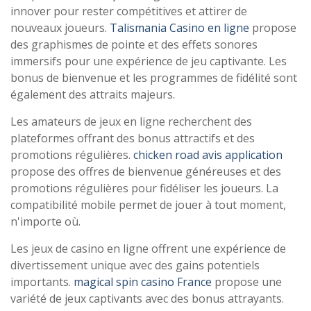
innover pour rester compétitives et attirer de
nouveaux joueurs.
Talismania Casino en ligne
propose
des graphismes de pointe et des effets sonores
immersifs pour une expérience de jeu captivante. Les
bonus de bienvenue et les programmes de fidélité sont
également des attraits majeurs.
Les amateurs de jeux en ligne recherchent des
plateformes offrant des bonus attractifs et des
promotions régulières.
chicken road avis application
propose des offres de bienvenue généreuses et des
promotions régulières pour fidéliser les joueurs. La
compatibilité mobile permet de jouer à tout moment,
n'importe où.
Les jeux de casino en ligne offrent une expérience de
divertissement unique avec des gains potentiels
importants.
magical spin casino France
propose une
variété de jeux captivants avec des bonus attrayants.