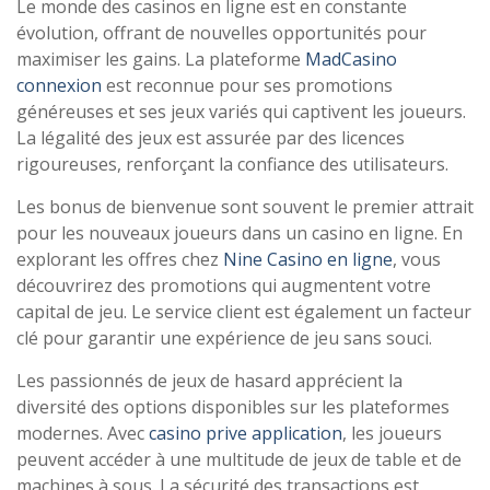
Le monde des casinos en ligne est en constante
évolution, offrant de nouvelles opportunités pour
maximiser les gains. La plateforme
MadCasino
connexion
est reconnue pour ses promotions
généreuses et ses jeux variés qui captivent les joueurs.
La légalité des jeux est assurée par des licences
rigoureuses, renforçant la confiance des utilisateurs.
Les bonus de bienvenue sont souvent le premier attrait
pour les nouveaux joueurs dans un casino en ligne. En
explorant les offres chez
Nine Casino en ligne
, vous
découvrirez des promotions qui augmentent votre
capital de jeu. Le service client est également un facteur
clé pour garantir une expérience de jeu sans souci.
Les passionnés de jeux de hasard apprécient la
diversité des options disponibles sur les plateformes
modernes. Avec
casino prive application
, les joueurs
peuvent accéder à une multitude de jeux de table et de
machines à sous. La sécurité des transactions est