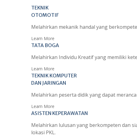
TEKNIK
OTOMOTIF
Melahirkan mekanik handal yang berkompeten
Learn More
TATA BOGA
Melahirkan Individu Kreatif yang memiliki k
Learn More
TEKNIK KOMPUTER
DAN JARINGAN
Melahirkan peserta didik yang dapat meran
Learn More
ASISTEN KEPERAWATAN
Melahirkan lulusan yang berkompeten dan sia
lokasi PKL.