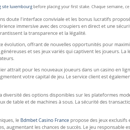
g site luxembourg
before placing your first stake. Chaque semaine, c
s doute l'interface conviviale et les bonus lucratifs propo
rience immersive avec des croupiers en direct et une sécur
ntissent la transparence et la légalité.
e évolution, offrant de nouvelles opportunités pour maximi
néreuses et ses jeux variés qui captivent les joueurs. La lé
ateurs.
r attrait pour les nouveaux joueurs dans un casino en ligne
mentent votre capital de jeu. Le service client est égaleme
a diversité des options disponibles sur les plateformes mo
x de table et de machines à sous. La sécurité des transactio
niques, le
Bdmbet Casino France
propose des jeux exclusifs e
bles, augmentant les chances de succès. Le jeu responsable