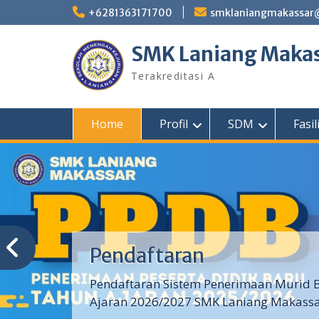
Skip
+6281363171700
smklaniangmakassar
to
content
SMK Laniang Maka
Terakreditasi A
Home
Profil
SDM
Fasil
Pendaftaran
Pendaftaran Sistem Penerimaan Murid 
Ajaran 2026/2027 SMK Laniang Makass