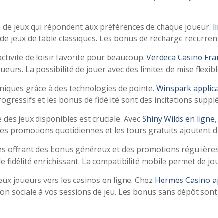
 de jeux qui répondent aux préférences de chaque joueur.
l
de jeux de table classiques. Les bonus de recharge récurre
ctivité de loisir favorite pour beaucoup.
Verdeca Casino Fra
ueurs. La possibilité de jouer avec des limites de mise flexibl
uniques grâce à des technologies de pointe.
Winspark applic
rogressifs et les bonus de fidélité sont des incitations supp
 des jeux disponibles est cruciale. Avec
Shiny Wilds en ligne
 Les promotions quotidiennes et les tours gratuits ajoutent d
es offrant des bonus généreux et des promotions régulière
idélité enrichissant. La compatibilité mobile permet de jou
reux joueurs vers les casinos en ligne. Chez
Hermes Casino ap
on sociale à vos sessions de jeu. Les bonus sans dépôt son