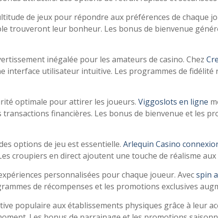
ltitude de jeux pour répondre aux préférences de chaque j
able trouveront leur bonheur. Les bonus de bienvenue géné
ivertissement inégalée pour les amateurs de casino. Chez
Cr
 interface utilisateur intuitive. Les programmes de fidélit
rité optimale pour attirer les joueurs.
Viggoslots en ligne
me
s transactions financières. Les bonus de bienvenue et les p
des options de jeu est essentielle.
Arlequin Casino connexio
Les croupiers en direct ajoutent une touche de réalisme aux 
 expériences personnalisées pour chaque joueur. Avec
spin 
rogrammes de récompenses et les promotions exclusives aug
ive populaire aux établissements physiques grâce à leur acc
 moment. Les bonus de parrainage et les promotions saisonni