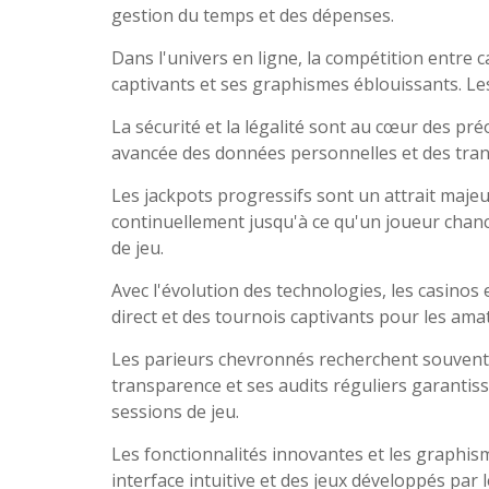
gestion du temps et des dépenses.
Dans l'univers en ligne, la compétition entre 
captivants et ses graphismes éblouissants. L
La sécurité et la légalité sont au cœur des pr
avancée des données personnelles et des transa
Les jackpots progressifs sont un attrait maje
continuellement jusqu'à ce qu'un joueur chance
de jeu.
Avec l'évolution des technologies, les casinos
direct et des tournois captivants pour les ama
Les parieurs chevronnés recherchent souvent d
transparence et ses audits réguliers garantis
sessions de jeu.
Les fonctionnalités innovantes et les graphis
interface intuitive et des jeux développés par