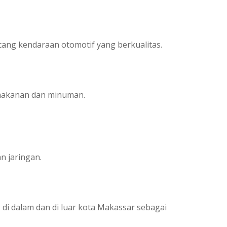
ang kendaraan otomotif yang berkualitas.
n makanan dan minuman.
 jaringan.
di dalam dan di luar kota Makassar sebagai