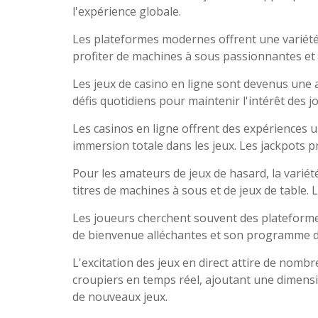
l'expérience globale.
Les plateformes modernes offrent une variété
profiter de machines à sous passionnantes et 
Les jeux de casino en ligne sont devenus une a
défis quotidiens pour maintenir l'intérêt des jo
Les casinos en ligne offrent des expériences 
immersion totale dans les jeux. Les jackpots p
Pour les amateurs de jeux de hasard, la variété
titres de machines à sous et de jeux de table.
Les joueurs cherchent souvent des plateform
de bienvenue alléchantes et son programme de f
L'excitation des jeux en direct attire de nomb
croupiers en temps réel, ajoutant une dimensi
de nouveaux jeux.