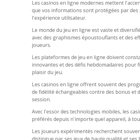
Les casinos en ligne modernes mettent l'accent 
que vos informations sont protégées par des p
l'expérience utilisateur.
Le monde du jeu en ligne est vaste et diversif
avec des graphismes époustouflants et des eff
joueurs.
Les plateformes de jeu en ligne doivent cons
innovantes et des défis hebdomadaires pour fi
plaisir du jeu.
Les casinos en ligne offrent souvent des prog
de fidélité échangeables contre des bonus et d
session.
Avec l'essor des technologies mobiles, les cas
préférés depuis n'importe quel appareil, à to
Les joueurs expérimentés recherchent souvent
distingue par ses jeux de haute qualité et ses