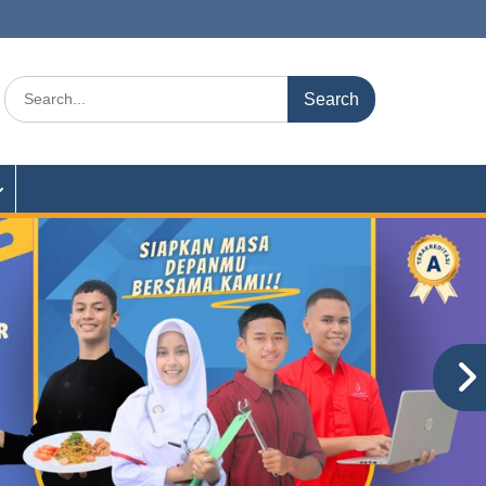
Search
for: