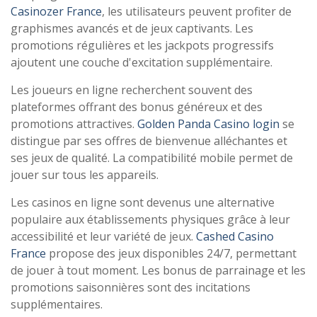
Casinozer France
, les utilisateurs peuvent profiter de
graphismes avancés et de jeux captivants. Les
promotions régulières et les jackpots progressifs
ajoutent une couche d'excitation supplémentaire.
Les joueurs en ligne recherchent souvent des
plateformes offrant des bonus généreux et des
promotions attractives.
Golden Panda Casino login
se
distingue par ses offres de bienvenue alléchantes et
ses jeux de qualité. La compatibilité mobile permet de
jouer sur tous les appareils.
Les casinos en ligne sont devenus une alternative
populaire aux établissements physiques grâce à leur
accessibilité et leur variété de jeux.
Cashed Casino
France
propose des jeux disponibles 24/7, permettant
de jouer à tout moment. Les bonus de parrainage et les
promotions saisonnières sont des incitations
supplémentaires.