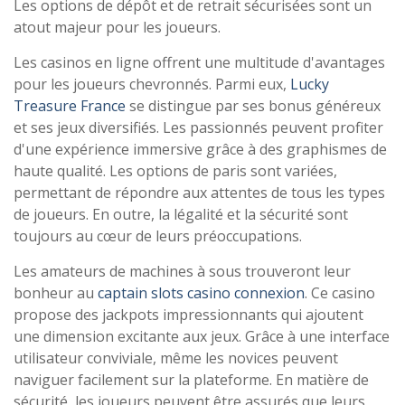
Les options de dépôt et de retrait sécurisées sont un
atout majeur pour les joueurs.
Les casinos en ligne offrent une multitude d'avantages
pour les joueurs chevronnés. Parmi eux,
Lucky
Treasure France
se distingue par ses bonus généreux
et ses jeux diversifiés. Les passionnés peuvent profiter
d'une expérience immersive grâce à des graphismes de
haute qualité. Les options de paris sont variées,
permettant de répondre aux attentes de tous les types
de joueurs. En outre, la légalité et la sécurité sont
toujours au cœur de leurs préoccupations.
Les amateurs de machines à sous trouveront leur
bonheur au
captain slots casino connexion
. Ce casino
propose des jackpots impressionnants qui ajoutent
une dimension excitante aux jeux. Grâce à une interface
utilisateur conviviale, même les novices peuvent
naviguer facilement sur la plateforme. En matière de
sécurité, les joueurs peuvent être assurés que leurs