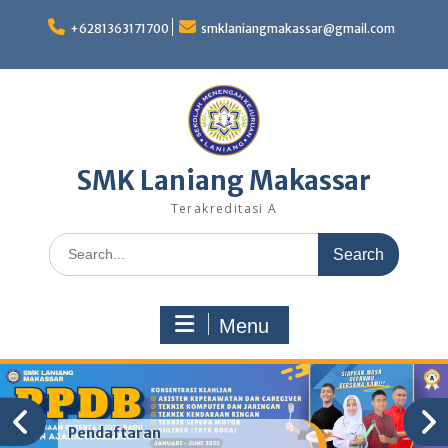
Skip
to
+6281363171700
smklaniangmakassar@gmail.com
content
SMK Laniang Makassar
Terakreditasi A
Search
for:
Menu
Pendaftaran