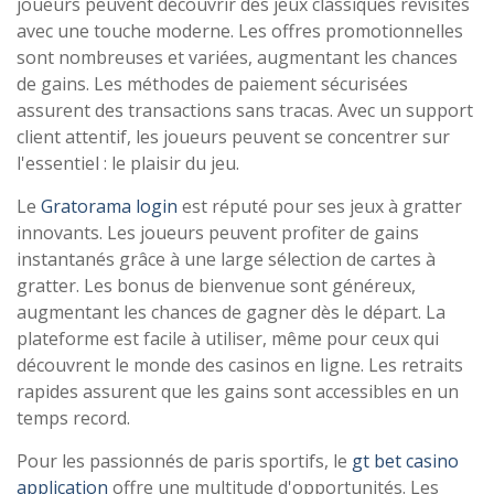
joueurs peuvent découvrir des jeux classiques revisités
avec une touche moderne. Les offres promotionnelles
sont nombreuses et variées, augmentant les chances
de gains. Les méthodes de paiement sécurisées
assurent des transactions sans tracas. Avec un support
client attentif, les joueurs peuvent se concentrer sur
l'essentiel : le plaisir du jeu.
Le
Gratorama login
est réputé pour ses jeux à gratter
innovants. Les joueurs peuvent profiter de gains
instantanés grâce à une large sélection de cartes à
gratter. Les bonus de bienvenue sont généreux,
augmentant les chances de gagner dès le départ. La
plateforme est facile à utiliser, même pour ceux qui
découvrent le monde des casinos en ligne. Les retraits
rapides assurent que les gains sont accessibles en un
temps record.
Pour les passionnés de paris sportifs, le
gt bet casino
application
offre une multitude d'opportunités. Les