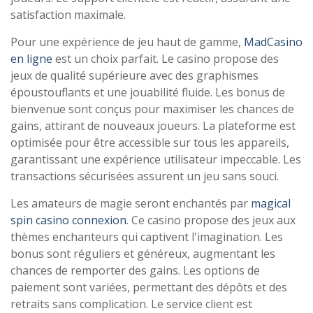
satisfaction maximale.
Pour une expérience de jeu haut de gamme,
MadCasino
en ligne
est un choix parfait. Le casino propose des
jeux de qualité supérieure avec des graphismes
époustouflants et une jouabilité fluide. Les bonus de
bienvenue sont conçus pour maximiser les chances de
gains, attirant de nouveaux joueurs. La plateforme est
optimisée pour être accessible sur tous les appareils,
garantissant une expérience utilisateur impeccable. Les
transactions sécurisées assurent un jeu sans souci.
Les amateurs de magie seront enchantés par
magical
spin casino connexion
. Ce casino propose des jeux aux
thèmes enchanteurs qui captivent l'imagination. Les
bonus sont réguliers et généreux, augmentant les
chances de remporter des gains. Les options de
paiement sont variées, permettant des dépôts et des
retraits sans complication. Le service client est