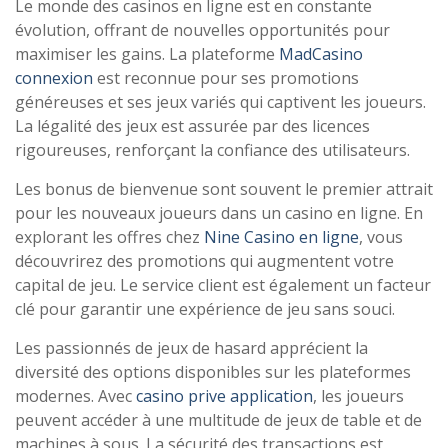
Le monde des casinos en ligne est en constante
évolution, offrant de nouvelles opportunités pour
maximiser les gains. La plateforme
MadCasino
connexion
est reconnue pour ses promotions
généreuses et ses jeux variés qui captivent les joueurs.
La légalité des jeux est assurée par des licences
rigoureuses, renforçant la confiance des utilisateurs.
Les bonus de bienvenue sont souvent le premier attrait
pour les nouveaux joueurs dans un casino en ligne. En
explorant les offres chez
Nine Casino en ligne
, vous
découvrirez des promotions qui augmentent votre
capital de jeu. Le service client est également un facteur
clé pour garantir une expérience de jeu sans souci.
Les passionnés de jeux de hasard apprécient la
diversité des options disponibles sur les plateformes
modernes. Avec
casino prive application
, les joueurs
peuvent accéder à une multitude de jeux de table et de
machines à sous. La sécurité des transactions est