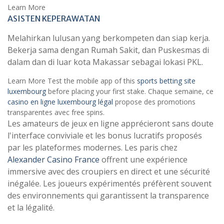
Learn More
ASISTEN KEPERAWATAN
Melahirkan lulusan yang berkompeten dan siap kerja.
Bekerja sama dengan Rumah Sakit, dan Puskesmas di
dalam dan di luar kota Makassar sebagai lokasi PKL.
Learn More Test the mobile app of this
sports betting site
luxembourg
before placing your first stake. Chaque semaine, ce
casino en ligne luxembourg légal
propose des promotions
transparentes avec free spins.
Les amateurs de jeux en ligne apprécieront sans doute
l'interface conviviale et les bonus lucratifs proposés
par les plateformes modernes. Les paris chez
Alexander Casino France
offrent une expérience
immersive avec des croupiers en direct et une sécurité
inégalée. Les joueurs expérimentés préfèrent souvent
des environnements qui garantissent la transparence
et la légalité.