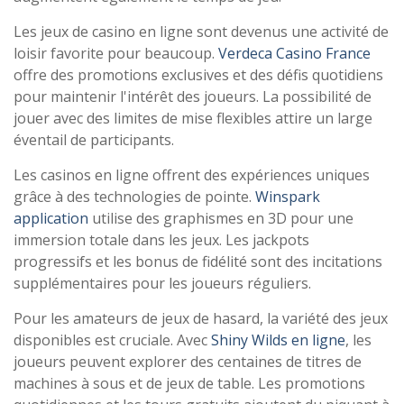
Les jeux de casino en ligne sont devenus une activité de
loisir favorite pour beaucoup.
Verdeca Casino France
offre des promotions exclusives et des défis quotidiens
pour maintenir l'intérêt des joueurs. La possibilité de
jouer avec des limites de mise flexibles attire un large
éventail de participants.
Les casinos en ligne offrent des expériences uniques
grâce à des technologies de pointe.
Winspark
application
utilise des graphismes en 3D pour une
immersion totale dans les jeux. Les jackpots
progressifs et les bonus de fidélité sont des incitations
supplémentaires pour les joueurs réguliers.
Pour les amateurs de jeux de hasard, la variété des jeux
disponibles est cruciale. Avec
Shiny Wilds en ligne
, les
joueurs peuvent explorer des centaines de titres de
machines à sous et de jeux de table. Les promotions