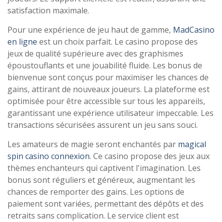
satisfaction maximale.
Pour une expérience de jeu haut de gamme,
MadCasino
en ligne
est un choix parfait. Le casino propose des
jeux de qualité supérieure avec des graphismes
époustouflants et une jouabilité fluide. Les bonus de
bienvenue sont conçus pour maximiser les chances de
gains, attirant de nouveaux joueurs. La plateforme est
optimisée pour être accessible sur tous les appareils,
garantissant une expérience utilisateur impeccable. Les
transactions sécurisées assurent un jeu sans souci.
Les amateurs de magie seront enchantés par
magical
spin casino connexion
. Ce casino propose des jeux aux
thèmes enchanteurs qui captivent l'imagination. Les
bonus sont réguliers et généreux, augmentant les
chances de remporter des gains. Les options de
paiement sont variées, permettant des dépôts et des
retraits sans complication. Le service client est