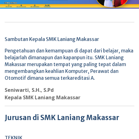
Sambutan Kepala SMK Laniang Makassar
Pengetahuan dan kemampuan di dapat dari belajar, maka
belajarlah dimanapun dan kapanpun itu. SMK Laniang
Makassar merupakan tempat yang paling tepat dalam
mengembangkan keahlian Komputer, Perawat dan
Otomotif dimana semua terkareditasi A.
Seniwarti, S.H., S.Pd
Kepala SMK Laniang Makassar
Jurusan di SMK Laniang Makassar
TEKNIK