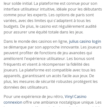
leur solde initial. La plateforme est connue pour son
interface utilisateur intuitive, idéale pour les débutants
comme pour les experts. Les options de paris sont
variées, avec des limites qui s'adaptent à tous les
budgets. De plus, le casino est régulièrement audité
pour assurer une équité totale dans les jeux.
Dans le monde des casinos en ligne,
julius casino login
se démarque par son approche innovante. Les joueurs
peuvent profiter de fonctions de jeu avancées qui
améliorent l'expérience utilisateur. Les bonus sont
fréquents et visent à récompenser la fidélité des
joueurs. La plateforme est compatible avec tous les
appareils, garantissant un accès facile aux jeux. De
plus, les mesures de sécurité robustes protègent les
données des utilisateurs.
Pour une expérience de jeu rétro,
Vinyl Casino
connexion
offre une ambiance nostalgique unique. Les