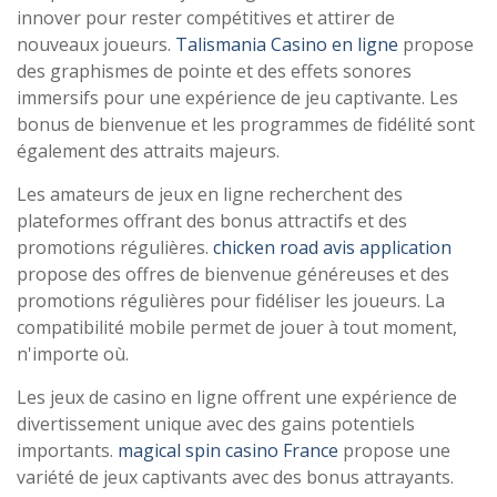
innover pour rester compétitives et attirer de
nouveaux joueurs.
Talismania Casino en ligne
propose
des graphismes de pointe et des effets sonores
immersifs pour une expérience de jeu captivante. Les
bonus de bienvenue et les programmes de fidélité sont
également des attraits majeurs.
Les amateurs de jeux en ligne recherchent des
plateformes offrant des bonus attractifs et des
promotions régulières.
chicken road avis application
propose des offres de bienvenue généreuses et des
promotions régulières pour fidéliser les joueurs. La
compatibilité mobile permet de jouer à tout moment,
n'importe où.
Les jeux de casino en ligne offrent une expérience de
divertissement unique avec des gains potentiels
importants.
magical spin casino France
propose une
variété de jeux captivants avec des bonus attrayants.