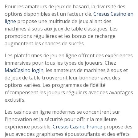
Pour les amateurs de jeux de hasard, la diversité des
options disponibles est un facteur clé.
Cresus Casino en
ligne
propose une multitude de jeux allant des
machines à sous aux jeux de table classiques. Les
promotions régulières et les bonus de recharge
augmentent les chances de succès.
Les plateformes de jeu en ligne offrent des expériences
immersives pour tous les types de joueurs. Chez
MadCasino login
, les amateurs de machines à sous et
de jeux de table trouveront leur bonheur avec des
options variées. Les programmes de fidélité
récompensent les joueurs réguliers avec des avantages
exclusifs.
Les casinos en ligne modernes se concentrent sur
l'innovation et la sécurité pour offrir la meilleure
expérience possible.
Cresus Casino France
propose des
jeux avec des graphismes époustouflants et des effets