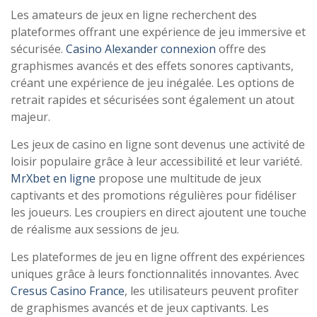
Les amateurs de jeux en ligne recherchent des
plateformes offrant une expérience de jeu immersive et
sécurisée.
Casino Alexander connexion
offre des
graphismes avancés et des effets sonores captivants,
créant une expérience de jeu inégalée. Les options de
retrait rapides et sécurisées sont également un atout
majeur.
Les jeux de casino en ligne sont devenus une activité de
loisir populaire grâce à leur accessibilité et leur variété.
MrXbet en ligne
propose une multitude de jeux
captivants et des promotions régulières pour fidéliser
les joueurs. Les croupiers en direct ajoutent une touche
de réalisme aux sessions de jeu.
Les plateformes de jeu en ligne offrent des expériences
uniques grâce à leurs fonctionnalités innovantes. Avec
Cresus Casino France
, les utilisateurs peuvent profiter
de graphismes avancés et de jeux captivants. Les