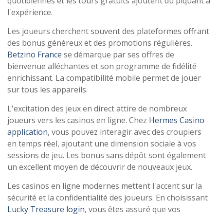
quotidiennes et les tours gratuits ajoutent du piquant à
l'expérience.
Les joueurs cherchent souvent des plateformes offrant
des bonus généreux et des promotions régulières.
Betzino France
se démarque par ses offres de
bienvenue alléchantes et son programme de fidélité
enrichissant. La compatibilité mobile permet de jouer
sur tous les appareils.
L'excitation des jeux en direct attire de nombreux
joueurs vers les casinos en ligne. Chez
Hermes Casino
application
, vous pouvez interagir avec des croupiers
en temps réel, ajoutant une dimension sociale à vos
sessions de jeu. Les bonus sans dépôt sont également
un excellent moyen de découvrir de nouveaux jeux.
Les casinos en ligne modernes mettent l'accent sur la
sécurité et la confidentialité des joueurs. En choisissant
Lucky Treasure login
, vous êtes assuré que vos