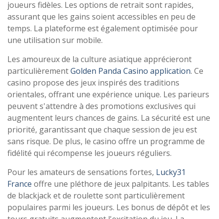
joueurs fidèles. Les options de retrait sont rapides,
assurant que les gains soient accessibles en peu de
temps. La plateforme est également optimisée pour
une utilisation sur mobile.
Les amoureux de la culture asiatique apprécieront
particulièrement
Golden Panda Casino application
. Ce
casino propose des jeux inspirés des traditions
orientales, offrant une expérience unique. Les parieurs
peuvent s'attendre à des promotions exclusives qui
augmentent leurs chances de gains. La sécurité est une
priorité, garantissant que chaque session de jeu est
sans risque. De plus, le casino offre un programme de
fidélité qui récompense les joueurs réguliers.
Pour les amateurs de sensations fortes,
Lucky31
France
offre une pléthore de jeux palpitants. Les tables
de blackjack et de roulette sont particulièrement
populaires parmi les joueurs. Les bonus de dépôt et les