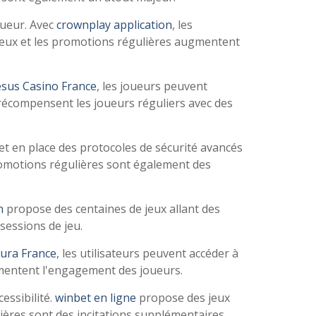
oueur. Avec
crownplay application
, les
reux et les promotions régulières augmentent
esus Casino France
, les joueurs peuvent
é récompensent les joueurs réguliers avec des
t en place des protocoles de sécurité avancés
romotions régulières sont également des
n
propose des centaines de jeux allant des
sessions de jeu.
aura France
, les utilisateurs peuvent accéder à
mentent l'engagement des joueurs.
essibilité.
winbet en ligne
propose des jeux
ères sont des incitations supplémentaires.