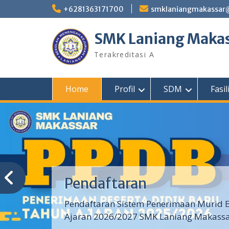
Skip
+6281363171700
smklaniangmakassar
to
content
SMK Laniang Maka
Terakreditasi A
Home
Profil
SDM
Fasil
Pendaftaran
Pendaftaran Sistem Penerimaan Murid 
Ajaran 2026/2027 SMK Laniang Makass