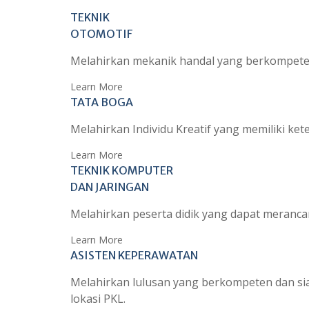
TEKNIK
OTOMOTIF
Melahirkan mekanik handal yang berkompeten
Learn More
TATA BOGA
Melahirkan Individu Kreatif yang memiliki k
Learn More
TEKNIK KOMPUTER
DAN JARINGAN
Melahirkan peserta didik yang dapat meran
Learn More
ASISTEN KEPERAWATAN
Melahirkan lulusan yang berkompeten dan sia
lokasi PKL.