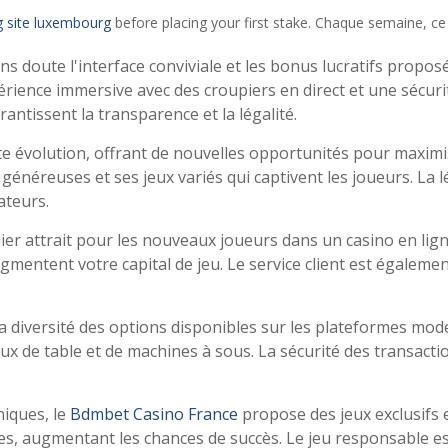
g site luxembourg
before placing your first stake. Chaque semaine, c
s doute l'interface conviviale et les bonus lucratifs propo
rience immersive avec des croupiers en direct et une sécur
ntissent la transparence et la légalité.
e évolution, offrant de nouvelles opportunités pour maximi
néreuses et ses jeux variés qui captivent les joueurs. La lé
ateurs.
r attrait pour les nouveaux joueurs dans un casino en ligne
mentent votre capital de jeu. Le service client est égaleme
a diversité des options disponibles sur les plateformes mo
x de table et de machines à sous. La sécurité des transactio
niques, le
Bdmbet Casino France
propose des jeux exclusifs e
bles, augmentant les chances de succès. Le jeu responsable