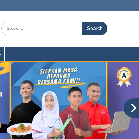
Search
for: