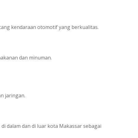
ang kendaraan otomotif yang berkualitas.
n makanan dan minuman.
 jaringan.
di dalam dan di luar kota Makassar sebagai