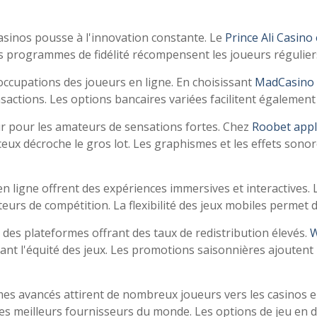
casinos pousse à l'innovation constante. Le
Prince Ali Casino
es programmes de fidélité récompensent les joueurs régulie
éoccupations des joueurs en ligne. En choisissant
MadCasino 
ctions. Les options bancaires variées facilitent également l
ur pour les amateurs de sensations fortes. Chez
Roobet appl
ux décroche le gros lot. Les graphismes et les effets sonor
 en ligne offrent des expériences immersives et interactives.
teurs de compétition. La flexibilité des jeux mobiles permet
es plateformes offrant des taux de redistribution élevés.
W
sant l'équité des jeux. Les promotions saisonnières ajouten
mes avancés attirent de nombreux joueurs vers les casinos e
 les meilleurs fournisseurs du monde. Les options de jeu en 