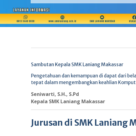
Sambutan Kepala SMK Laniang Makassar
Pengetahuan dan kemampuan di dapat dari bela
tepat dalam mengembangkan keahlian Komputer
Seniwarti, S.H., S.Pd
Kepala SMK Laniang Makassar
Jurusan di SMK Laniang 