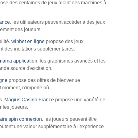
ose des centaines de jeux allant des machines à
rance
, les utilisateurs peuvent accéder à des jeux
gement des joueurs.
ilité.
winbet en ligne
propose des jeux
t des incitations supplémentaires.
mama application
, les graphismes avancés et les
nde source d'excitation.
igne
propose des offres de bienvenue
ut moment, n'importe où.
s.
Magius Casino France
propose une variété de
r les joueurs.
naire spin connexion
, les joueurs peuvent être
utent une valeur supplémentaire à l'expérience