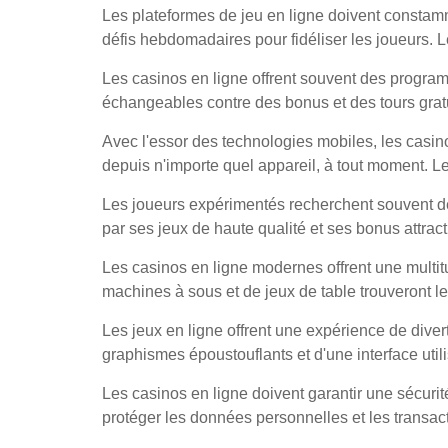
Les plateformes de jeu en ligne doivent constam
défis hebdomadaires pour fidéliser les joueurs. L
Les casinos en ligne offrent souvent des program
échangeables contre des bonus et des tours grat
Avec l'essor des technologies mobiles, les casi
depuis n'importe quel appareil, à tout moment. L
Les joueurs expérimentés recherchent souvent de
par ses jeux de haute qualité et ses bonus attract
Les casinos en ligne modernes offrent une multi
machines à sous et de jeux de table trouveront 
Les jeux en ligne offrent une expérience de div
graphismes époustouflants et d'une interface util
Les casinos en ligne doivent garantir une sécurité
protéger les données personnelles et les transac