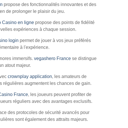
on
propose des fonctionnalités innovantes et des
n de prolonger le plaisir du jeu.
 Casino en ligne
propose des points de fidélité
uvelles expériences à chaque session.
ino login
permet de jouer à vos jeux préférés
émentaire à l'expérience.
onores immersifs.
vegashero France
se distingue
un atout majeur.
Avec
crownplay application
, les amateurs de
s régulières augmentent les chances de gain.
Casino France
, les joueurs peuvent profiter de
oueurs réguliers avec des avantages exclusifs.
ace des protocoles de sécurité avancés pour
ulières sont également des attraits majeurs.