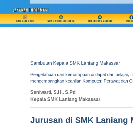
Sambutan Kepala SMK Laniang Makassar
Pengetahuan dan kemampuan di dapat dari belajar, 
mengembangkan keahlian Komputer, Perawat dan Oto
Seniwarti, S.H., S.Pd
Kepala SMK Laniang Makassar
Jurusan di SMK Laniang