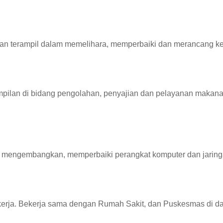
n terampil dalam memelihara, memperbaiki dan merancang ken
rampilan di bidang pengolahan, penyajian dan pelayanan maka
, mengembangkan, memperbaiki perangkat komputer dan jaring
kerja. Bekerja sama dengan Rumah Sakit, dan Puskesmas di dal