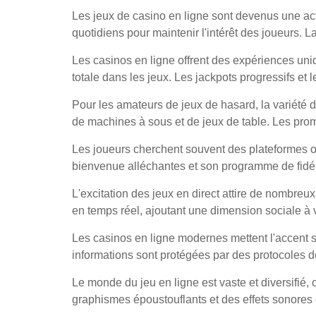
Les jeux de casino en ligne sont devenus une acti
quotidiens pour maintenir l'intérêt des joueurs. La
Les casinos en ligne offrent des expériences un
totale dans les jeux. Les jackpots progressifs et 
Pour les amateurs de jeux de hasard, la variété 
de machines à sous et de jeux de table. Les promo
Les joueurs cherchent souvent des plateformes o
bienvenue alléchantes et son programme de fidélit
L'excitation des jeux en direct attire de nombreu
en temps réel, ajoutant une dimension sociale à
Les casinos en ligne modernes mettent l'accent su
informations sont protégées par des protocoles de 
Le monde du jeu en ligne est vaste et diversifié, 
graphismes époustouflants et des effets sonores 