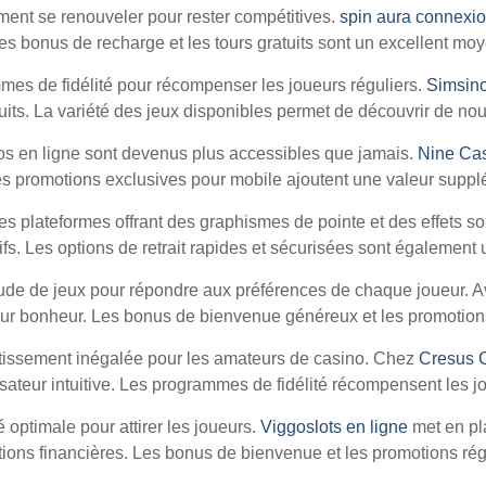
ment se renouveler pour rester compétitives.
spin aura connexi
es bonus de recharge et les tours gratuits sont un excellent moye
mes de fidélité pour récompenser les joueurs réguliers.
Simsino
uits. La variété des jeux disponibles permet de découvrir de no
nos en ligne sont devenus plus accessibles que jamais.
Nine Cas
es promotions exclusives pour mobile ajoutent une valeur suppl
s plateformes offrant des graphismes de pointe et des effets s
ifs. Les options de retrait rapides et sécurisées sont également 
tude de jeux pour répondre aux préférences de chaque joueur. 
leur bonheur. Les bonus de bienvenue généreux et les promotion
ertissement inégalée pour les amateurs de casino. Chez
Cresus 
isateur intuitive. Les programmes de fidélité récompensent les j
 optimale pour attirer les joueurs.
Viggoslots en ligne
met en pl
tions financières. Les bonus de bienvenue et les promotions rég