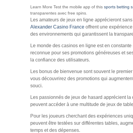
Learn More Test the mobile app of this
sports betting 
transparentes avec free spins.
Les amateurs de jeux en ligne apprécieront sans d
Alexander Casino France
offrent une expérience
des environnements qui garantissent la transparen
Le monde des casinos en ligne est en constante é
reconnue pour ses promotions généreuses et ses j
la confiance des utilisateurs.
Les bonus de bienvenue sont souvent le premier a
vous découvrirez des promotions qui augmentent v
souci.
Les passionnés de jeux de hasard apprécient la 
peuvent accéder à une multitude de jeux de table e
Pour les joueurs cherchant des expériences uniq
peuvent être testées sur différentes tables, au
temps et des dépenses.