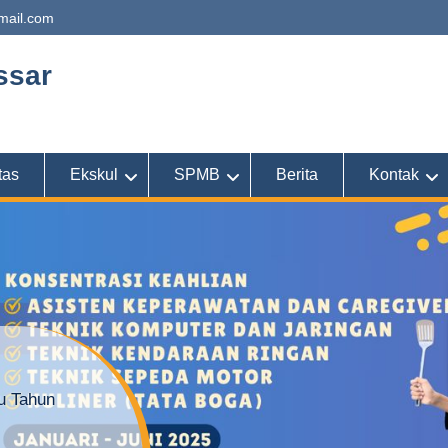
mail.com
ssar
tas
Ekskul
SPMB
Berita
Kontak
u Tahun
r